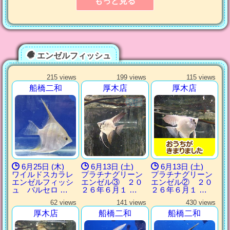
もっと見る
エンゼルフィッシュ
215 views
199 views
115 views
船橋二和
厚木店
厚木店
6月25日 (木)
6月13日 (土)
6月13日 (土)
ワイルドスカラレ
プラチナグリーン
プラチナグリーン
エンゼルフィッシ
エンゼル③ ２０
エンゼル② ２０
ュ バルセロ …
２６年６月１ …
２６年６月１ …
62 views
141 views
430 views
厚木店
船橋二和
船橋二和