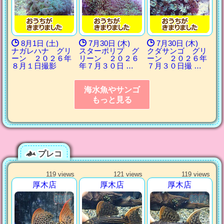
8月1日 (土)
7月30日 (木)
7月30日 (木)
ナガレハナ グリ
スターポリプ グ
クダサンゴ グリ
ーン ２０２６年
リーン ２０２６
ーン ２０２６年
８月１日撮影
年７月３０日 …
７月３０日撮 …
海水魚やサンゴ
もっと見る
プレコ
119 views
121 views
119 views
厚木店
厚木店
厚木店