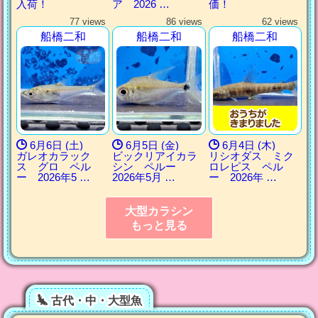
入荷！
ア 2026 …
価！
77 views
86 views
62 views
船橋二和
船橋二和
船橋二和
6月6日 (土)
6月5日 (金)
6月4日 (木)
ガレオカラック
ビックリアイカラ
リシオダス ミク
ス グロ ペル
シン ペルー
ロレピス ペル
ー 2026年5 …
2026年5月 …
ー 2026年 …
大型カラシン
もっと見る
古代・中・大型魚