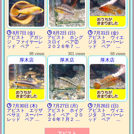
8月7日 (金)
8月2日 (日)
7月31日 (金)
アピスト アガシ
アピスト ホング
アピスト ヴィエ
ジ ファイヤーレ
スロイ ペア②
ジタ スーパーレ
ッド ペア …
２０２６年７ …
ッド ペア …
98 views
301 views
68 views
厚木店
厚木店
厚木店
7月30日 (木)
7月27日 (月)
7月26日 (日)
アピスト エリザ
アピスト ホイグ
アピスト ヴィエ
ベサエ スーパー
ネイ ペア ２０
ジタ スーパーレ
レッド ペア …
２６年７月２ …
ッド ペア …
アピスト