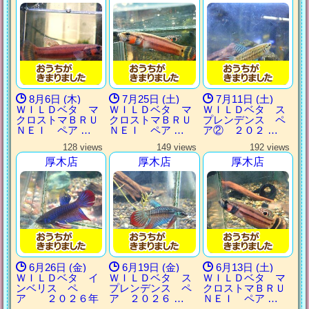
8月6日 (木)
7月25日 (土)
7月11日 (土)
ＷＩＬＤベタ マ
ＷＩＬＤベタ マ
ＷＩＬＤベタ ス
クロストマＢＲＵ
クロストマＢＲＵ
プレンデンス ペ
ＮＥＩ ペア …
ＮＥＩ ペア …
ア② ２０２ …
128 views
149 views
192 views
厚木店
厚木店
厚木店
6月26日 (金)
6月19日 (金)
6月13日 (土)
ＷＩＬＤベタ イ
ＷＩＬＤベタ ス
ＷＩＬＤベタ マ
ンベリス ペ
プレンデンス ペ
クロストマＢＲＵ
ア ２０２６年
ア ２０２６ …
ＮＥＩ ペア …
…