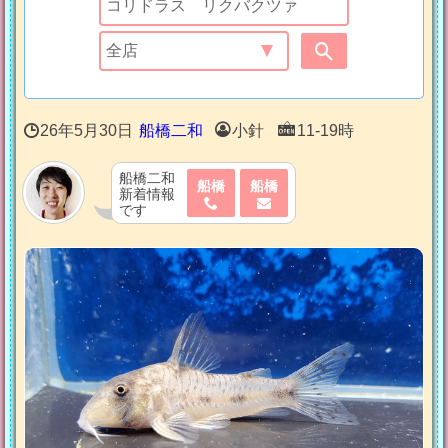
26年5月30日
船橋二和
小針
11-19時
船橋二和
船橋
船橋
新着情報
です