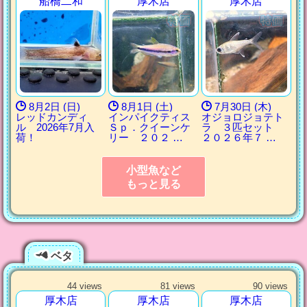
船橋二和
厚木店
厚木店
8月2日 (日)
8月1日 (土)
7月30日 (木)
レッドカンディ
インパイクティス
オジョロジョテト
ル 2026年7月入
Ｓｐ．クイーンケ
ラ ３匹セット
荷！
リー ２０２ …
２０２６年７ …
小型魚など
もっと見る
ベタ
44 views
81 views
90 views
厚木店
厚木店
厚木店