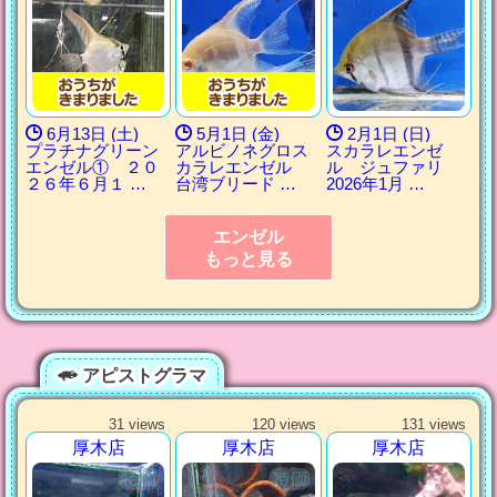
6月13日 (土)
5月1日 (金)
2月1日 (日)
プラチナグリーン
アルビノネグロス
スカラレエンゼ
エンゼル① ２０
カラレエンゼル
ル ジュファリ
２６年６月１ …
台湾ブリード …
2026年1月 …
エンゼル
もっと見る
アピストグラマ
31 views
120 views
131 views
厚木店
厚木店
厚木店