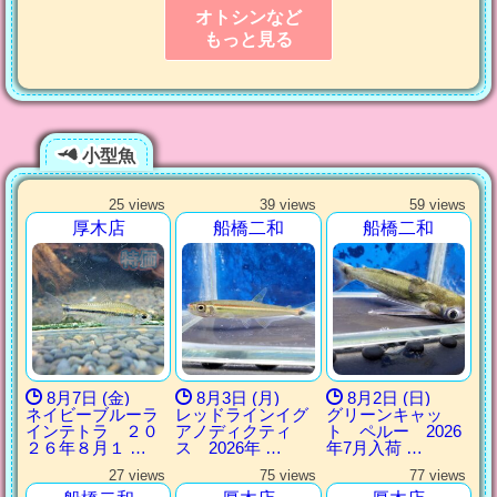
オトシンなど
もっと見る
小型魚
25 views
39 views
59 views
厚木店
船橋二和
船橋二和
8月7日 (金)
8月3日 (月)
8月2日 (日)
ネイビーブルーラ
レッドラインイグ
グリーンキャッ
インテトラ ２０
アノディクティ
ト ペルー 2026
２６年８月１ …
ス 2026年 …
年7月入荷 …
27 views
75 views
77 views