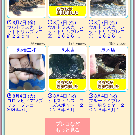
8月7日 (金)
8月7日 (金)
8月7日 (金)
ウルトラスカーレ
ウルトラスカーレ
ウルトラスカーレ
ットトリムプレコ
ットトリムプレコ
ットトリムプレコ
約２２ｃｍ …
② ２０２６ …
① ２０２６ …
99 views
174 views
152 views
船橋二和
厚木店
厚木店
8月4日 (火)
8月4日 (火)
8月4日 (火)
コロンビアマツブ
ヒポストムス ロ
ブルーアイプレ
ッシープレコ
ーズスポット ２
コ 約５ｃｍ ２
2026年7月 …
０２６年８月 …
０２６年８月１ …
プレコなど
もっと見る