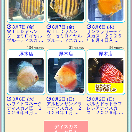
8月7日 (金)
8月7日 (金)
8月6日 (木)
ＷＩＬＤヤムン
ＷＩＬＤヤムン
サンフラワーディ
ダ セミロイヤル
ダ セミロイヤル
スカス ２０２６
ブルーディスカ …
ブルーディスカ …
年８月４日入 …
104 views
31 views
34 views
厚木店
厚木店
厚木店
8月6日 (木)
8月2日 (日)
8月2日 (日)
ホワイトスネーク
アルビノサンメラ
ポルカドットラフ
ディスカス③ ２
ーディスカス ２
レシアディスカ
０２６年６月 …
０２６年１月 …
ス ２０２６年 …
ディスカス