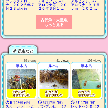
ブラックアロワ
アルビノシルバー
アルビノシルバー
ナ ２０２６年７
アロワナ② ２０
アロワナ 約１５
月２８日入荷
２６年３月１ …
ｃｍ ２０２ …
古代魚・大型魚
もっと見る
昆虫など
89 views
51 views
106 views
厚木店
厚木店
厚木店
5月29日 (金)
5月17日 (日)
5月17日 (日)
スカーレット（だ
バンブルビー（ダ
レッドパンダ（ダ