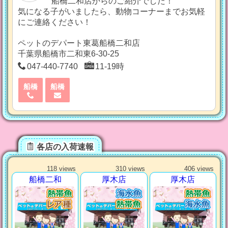
船橋二和店からのご紹介でした！
気になる子がいましたら、動物コーナーまでお気軽
にご連絡ください！
ペットのデパート東葛船橋二和店
千葉県船橋市二和東6-30-25
047-440-7740
11-19時
船橋
船橋
各店の入荷速報
118 views
310 views
406 views
船橋二和
厚木店
厚木店