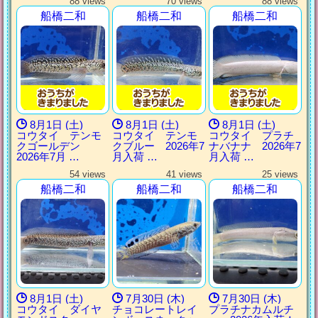
88 views
70 views
88 views
船橋二和
船橋二和
船橋二和
8月1日 (土)
8月1日 (土)
8月1日 (土)
コウタイ テンモ
コウタイ テンモ
コウタイ プラチ
クゴールデン
クブルー 2026年7
ナバナナ 2026年7
2026年7月 …
月入荷 …
月入荷 …
54 views
41 views
25 views
船橋二和
船橋二和
船橋二和
8月1日 (土)
7月30日 (木)
7月30日 (木)
コウタイ ダイヤ
チョコレートレイ
プラチナカムルチ