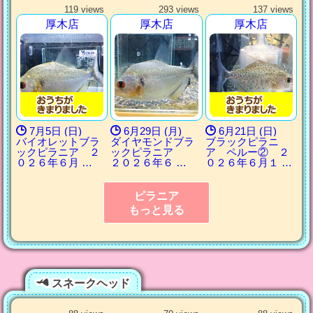
119 views
293 views
137 views
厚木店
厚木店
厚木店
7月5日 (日)
6月29日 (月)
6月21日 (日)
バイオレットブラ
ダイヤモンドブラ
ブラックピラニ
ックピラニア ２
ックピラニア
ア ペルー② ２
０２６年６月 …
２０２６年６ …
０２６年６月１ …
ピラニア
もっと見る
スネークヘッド