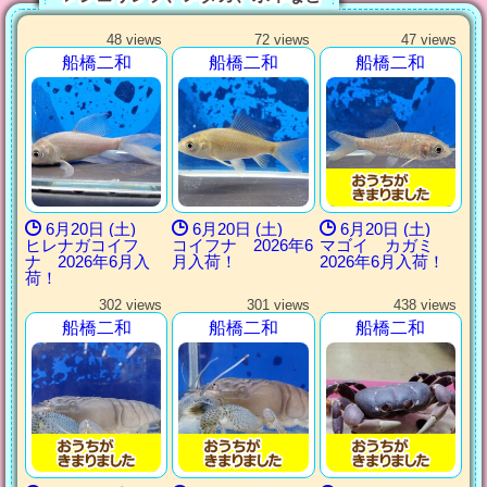
48 views
72 views
47 views
船橋二和
船橋二和
船橋二和
6月20日 (土)
6月20日 (土)
6月20日 (土)
ヒレナガコイフ
コイフナ 2026年6
マゴイ カガミ
ナ 2026年6月入
月入荷！
2026年6月入荷！
荷！
302 views
301 views
438 views
船橋二和
船橋二和
船橋二和