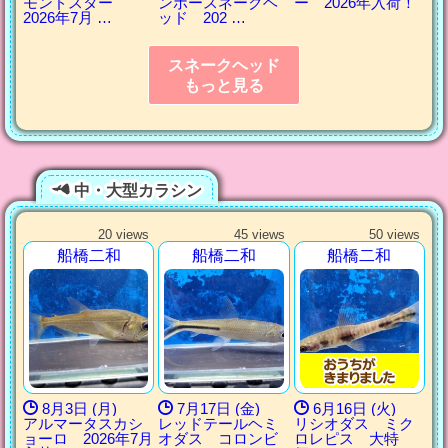
モンドスター
ンボースネークヘ
ー 2026年入荷！
2026年7月 …
ッド 202 …
スネークヘッド
もっと見る
中・大型カラシン
20 views
45 views
50 views
船橋二和
船橋二和
船橋二和
8月3日 (月)
7月17日 (金)
6月16日 (火)
アルマータスカシ
レッドテールヘミ
リシオダス ミク
ョーロ 2026年7月
オダス コロンビ
ロレピス 大特