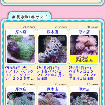
海水魚 /
サンゴ
21 views
29 views
38 views
厚木店
厚木店
厚木店
8月4日 (火)
8月2日 (日)
8月1日 (土)
ヒメオオトゲキク
オオタバサンゴ
ウミキノコ１０
メイシ グリー
２０２６年８月２
連 ２０２６
ン ２０２６年 …
日撮影
年８月１日撮影
20 views
23 views
17 views
厚木店
厚木店
厚木店