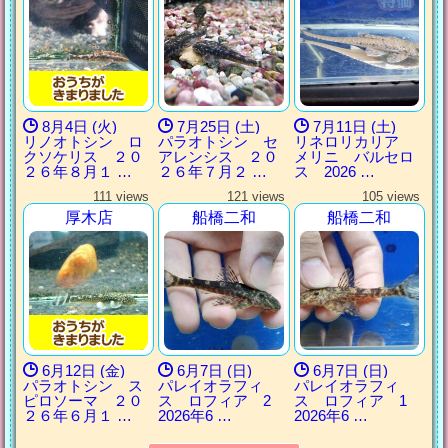
8月4日 (火)
7月25日 (土)
7月11日 (土)
リノオトシン ロ
パラオトシン セ
リネロリカリア
クソケリス ２０
アレンシス ２０
メリニ バルセロ
２６年８月１ …
２６年７月２ …
ス 2026 …
111 views
121 views
105 views
厚木店
船橋二和
船橋二和
6月12日 (金)
6月7日 (日)
6月7日 (日)
パラオトシン ス
パレイオラフィ
パレイオラフィ
ピロソーマ ２０
ス ロフィア 2
ス ロフィア 1
２６年６月１ …
2026年6 …
2026年6 …