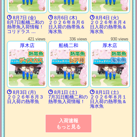
8月7日 (金)
8月6日 (木)
8月4日 (火)
8月7日船橋二和の
２０２６年８月６
２０２６年８月４
熱帯魚入荷情報！
日入荷の熱帯魚＆
日入荷の熱帯魚＆
コリドラス …
海水魚
海水魚
421 views
336 views
930 views
厚木店
船橋二和
厚木店
8月3日 (月)
8月1日 (土)
8月1日 (土)
２０２６年８月３
7月31日船橋二和の
２０２６年８月１
日入荷の熱帯魚
熱帯魚入荷情報！
日入荷の熱帯魚＆
海水魚
入荷速報
もっと見る