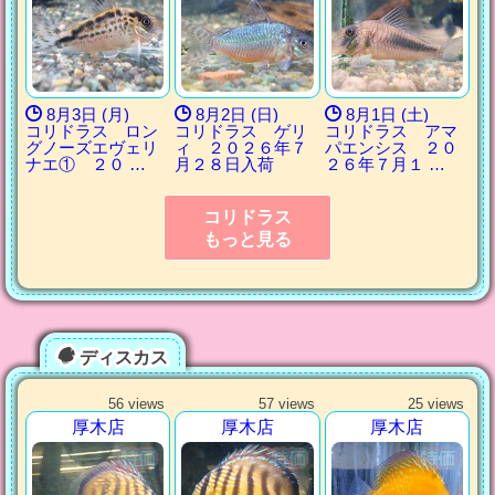
8月3日 (月)
8月2日 (日)
8月1日 (土)
コリドラス ロン
コリドラス ゲリ
コリドラス アマ
グノーズエヴェリ
ィ ２０２６年７
パエンシス ２０
ナエ① ２０ …
月２８日入荷
２６年７月１ …
コリドラス
もっと見る
ディスカス
56 views
57 views
25 views
厚木店
厚木店
厚木店