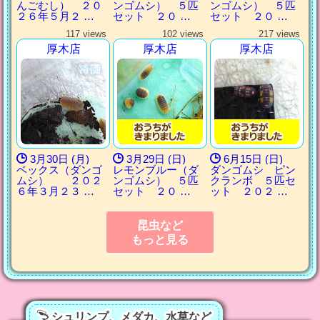
んごむし） ２０
ンゴムシ） ５匹
ンゴムシ） ５匹
２６年５月２ …
セット ２０ …
セット ２０ …
117 views
102 views
217 views
厚木店
厚木店
厚木店
3月30日 (月)
3月29日 (日)
6月15日 (日)
ベックス（ダンゴ
レモンブルー（ダ
ダンゴムシ ピン
ムシ） ２０２
ンゴムシ） ５匹
クランボ ５匹セ
６年３月２３ …
セット ２０ …
ット ２０２ …
昆虫など
もっと見る
シュリンプ、メダカ、水草など