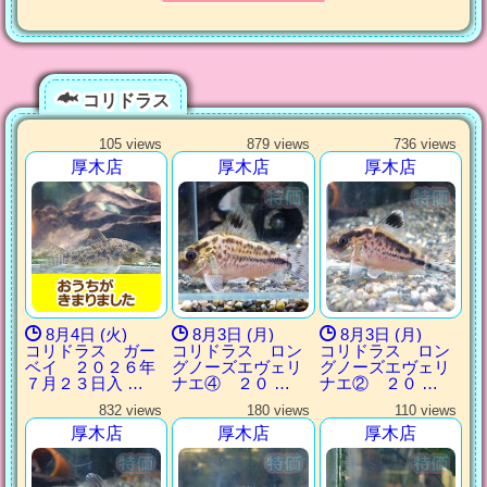
コリドラス
105 views
879 views
736 views
厚木店
厚木店
厚木店
8月4日 (火)
8月3日 (月)
8月3日 (月)
コリドラス ガー
コリドラス ロン
コリドラス ロン
ベイ ２０２６年
グノーズエヴェリ
グノーズエヴェリ
７月２３日入 …
ナエ④ ２０ …
ナエ② ２０ …
832 views
180 views
110 views
厚木店
厚木店
厚木店