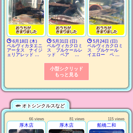
6月18日 (木)
5月31日 (日)
5月24日 (日)
ペルヴィカタエニ
ペルヴィカクロミ
ペルヴィカクロミ
アータス ナイジ
ス プルケールレ
ス プルケール
ェリアレッド …
ッド ペア …
イエロー ペ …
小型シクリッド
もっと見る
オトシンクルスなど
66 views
81 views
115 views
厚木店
厚木店
船橋二和