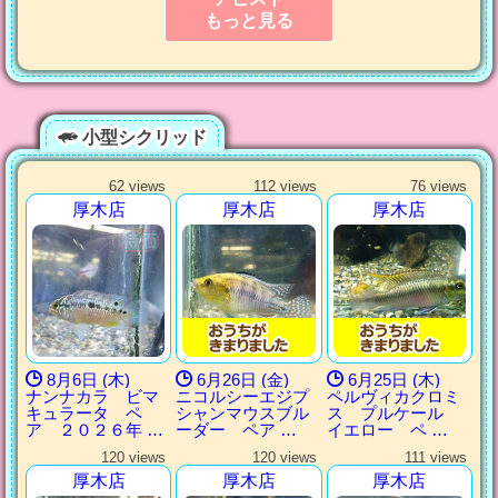
もっと見る
小型シクリッド
62 views
112 views
76 views
厚木店
厚木店
厚木店
8月6日 (木)
6月26日 (金)
6月25日 (木)
ナンナカラ ビマ
ニコルシーエジプ
ペルヴィカクロミ
キュラータ ペ
シャンマウスブル
ス プルケール
ア ２０２６年 …
ーダー ペア …
イエロー ペ …
120 views
120 views
111 views
厚木店
厚木店
厚木店