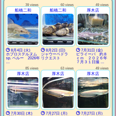
39 views
60 views
49 views
船橋二和
船橋二和
厚木店
8月4日 (火)
8月2日 (日)
7月31日 (金)
ホプロステルヌム
ジャウーペドラ
ピライーバ 約８
sp. ペルー 2026年
リクエスト
ｃｍ ２０２６年
…
７月３１日撮 …
85 views
63 views
49 views
厚木店
厚木店
厚木店
7月30日 (木)
7月27日 (月)
7月27日 (月)