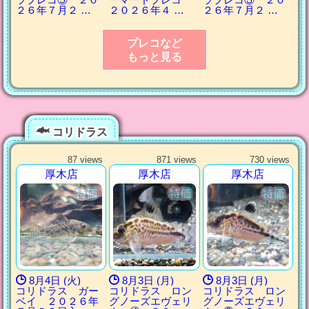
２６年７月２ …
２０２６年４ …
２６年７月２ …
プレコなど
もっと見る
コリドラス
87 views
871 views
730 views
厚木店
厚木店
厚木店
8月4日 (火)
8月3日 (月)
8月3日 (月)
コリドラス ガー
コリドラス ロン
コリドラス ロン
ベイ ２０２６年
グノーズエヴェリ
グノーズエヴェリ