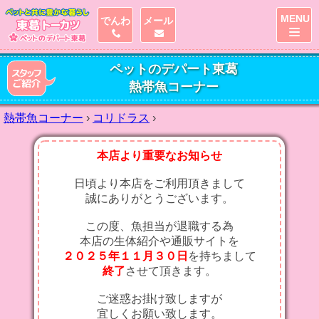
MENU
でんわ
メール
ペットのデパート東葛
熱帯魚コーナー
熱帯魚コーナー
›
コリドラス
›
本店より重要なお知らせ
日頃より本店をご利用頂きまして
誠にありがとうございます。
この度、魚担当が退職する為
本店の生体紹介や通販サイトを
２０２５年１１月３０日
を持ちまして
終了
させて頂きます。
ご迷惑お掛け致しますが
宜しくお願い致します。