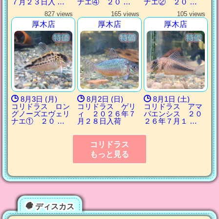
７月２３日入 …
ナエ④ ２０ …
ナエ② ２０ …
827 views
165 views
105 views
厚木店
厚木店
厚木店
8月3日 (月)
8月2日 (日)
8月1日 (土)
コリドラス ロン
コリドラス ゲリ
コリドラス アマ
グノーズエヴェリ
ィ ２０２６年７
パエンシス ２０
ナエ① ２０ …
月２８日入荷
２６年７月１ …
コリドラス
もっと見る
ディスカス