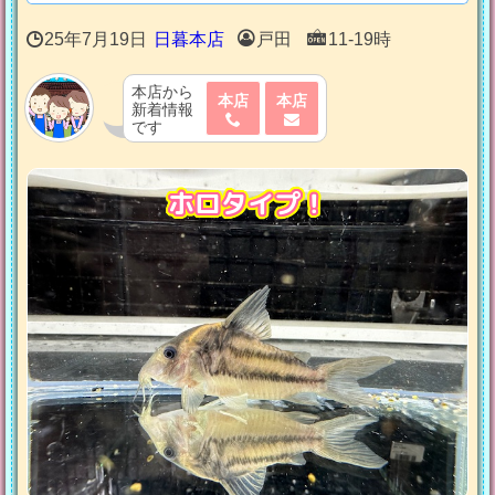
25年7月19日
日暮本店
戸田
11-19時
本店から
本店
本店
新着情報
です
ホロタイプ！