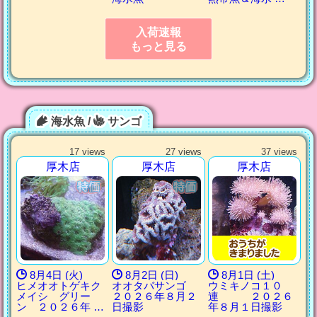
入荷速報
もっと見る
海水魚 /
サンゴ
17 views
27 views
37 views
厚木店
厚木店
厚木店
8月4日 (火)
8月2日 (日)
8月1日 (土)
ヒメオオトゲキク
オオタバサンゴ
ウミキノコ１０
メイシ グリー
２０２６年８月２
連 ２０２６
ン ２０２６年 …
日撮影
年８月１日撮影