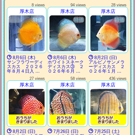
8 views
94 views
28 views
厚木店
厚木店
厚木店
8月6日 (木)
8月6日 (木)
8月2日 (日)
サンフラワーディ
ホワイトスネーク
アルビノサンメラ
スカス ２０２６
ディスカス③ ２
ーディスカス ２
年８月４日入 …
０２６年６月 …
０２６年１月 …
27 views
58 views
436 views
厚木店
厚木店
厚木店
8月2日 (日)
7月26日 (日)
7月25日 (土)