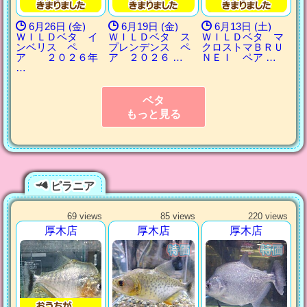
6月26日 (金)
6月19日 (金)
6月13日 (土)
ＷＩＬＤベタ イ
ＷＩＬＤベタ ス
ＷＩＬＤベタ マ
ンベリス ペ
プレンデンス ペ
クロストマＢＲＵ
ア ２０２６年
ア ２０２６ …
ＮＥＩ ペア …
…
ベタ
もっと見る
ピラニア
69 views
85 views
220 views
厚木店
厚木店
厚木店