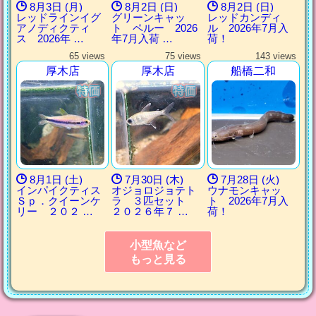
8月3日 (月)
8月2日 (日)
8月2日 (日)
レッドラインイグ
グリーンキャッ
レッドカンディ
アノディクティ
ト ペルー 2026
ル 2026年7月入
ス 2026年 …
年7月入荷 …
荷！
65 views
75 views
143 views
厚木店
厚木店
船橋二和
8月1日 (土)
7月30日 (木)
7月28日 (火)
インパイクティス
オジョロジョテト
ウナモンキャッ
Ｓｐ．クイーンケ
ラ ３匹セット
ト 2026年7月入
リー ２０２ …
２０２６年７ …
荷！
小型魚など
もっと見る