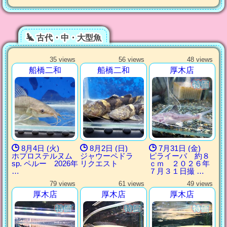
古代・中・大型魚
35 views
56 views
48 views
船橋二和
船橋二和
厚木店
8月4日 (火)
8月2日 (日)
7月31日 (金)
ホプロステルヌム
ジャウーペドラ
ピライーバ 約８
sp. ペルー 2026年
リクエスト
ｃｍ ２０２６年
…
７月３１日撮 …
79 views
61 views
49 views
厚木店
厚木店
厚木店