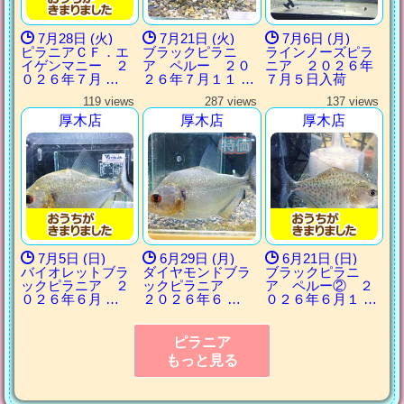
7月28日 (火)
7月21日 (火)
7月6日 (月)
ピラニアＣＦ．エ
ブラックピラニ
ラインノーズピラ
イゲンマニー ２
ア ペルー ２０
ニア ２０２６年
０２６年７月 …
２６年７月１１ …
７月５日入荷
119 views
287 views
137 views
厚木店
厚木店
厚木店
7月5日 (日)
6月29日 (月)
6月21日 (日)
バイオレットブラ
ダイヤモンドブラ
ブラックピラニ
ックピラニア ２
ックピラニア
ア ペルー② ２
０２６年６月 …
２０２６年６ …
０２６年６月１ …
ピラニア
もっと見る