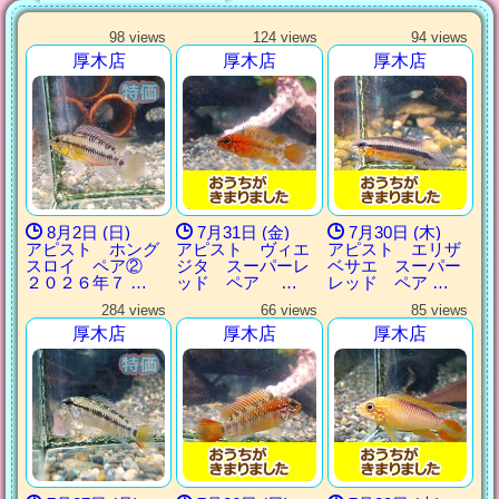
98 views
124 views
94 views
厚木店
厚木店
厚木店
8月2日 (日)
7月31日 (金)
7月30日 (木)
アピスト ホング
アピスト ヴィエ
アピスト エリザ
スロイ ペア②
ジタ スーパーレ
ベサエ スーパー
２０２６年７ …
ッド ペア …
レッド ペア …
284 views
66 views
85 views
厚木店
厚木店
厚木店