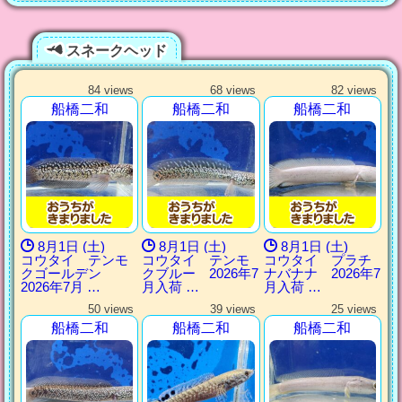
スネークヘッド
84 views
68 views
82 views
船橋二和
船橋二和
船橋二和
8月1日 (土)
8月1日 (土)
8月1日 (土)
コウタイ テンモ
コウタイ テンモ
コウタイ プラチ
クゴールデン
クブルー 2026年7
ナバナナ 2026年7
2026年7月 …
月入荷 …
月入荷 …
50 views
39 views
25 views
船橋二和
船橋二和
船橋二和