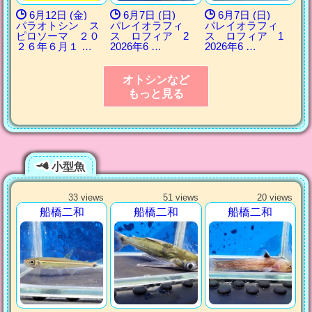
6月12日 (金)
6月7日 (日)
6月7日 (日)
パラオトシン ス
パレイオラフィ
パレイオラフィ
ピロソーマ ２０
ス ロフィア 2
ス ロフィア 1
２６年６月１ …
2026年6 …
2026年6 …
オトシンなど
もっと見る
小型魚
33 views
51 views
20 views
船橋二和
船橋二和
船橋二和