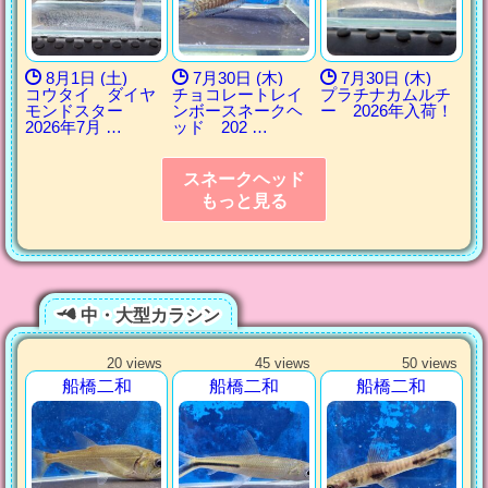
8月1日 (土)
7月30日 (木)
7月30日 (木)
コウタイ ダイヤ
チョコレートレイ
プラチナカムルチ
モンドスター
ンボースネークヘ
ー 2026年入荷！
2026年7月 …
ッド 202 …
スネークヘッド
もっと見る
中・大型カラシン
20 views
45 views
50 views
船橋二和
船橋二和
船橋二和