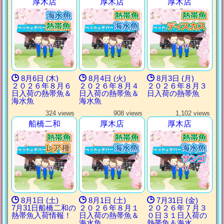
厚木店
厚木店
厚木店
8月6日 (木)
8月4日 (火)
8月3日 (月)
２０２６年８月６
２０２６年８月４
２０２６年８月３
日入荷の熱帯魚＆
日入荷の熱帯魚＆
日入荷の熱帯魚
海水魚
海水魚
324 views
908 views
1,102 views
船橋二和
厚木店
厚木店
8月1日 (土)
8月1日 (土)
7月31日 (金)
7月31日船橋二和の
２０２６年８月１
２０２６年７月３
熱帯魚入荷情報！
日入荷の熱帯魚＆
０日３１日入荷の
海水魚
熱帯魚＆海水 …