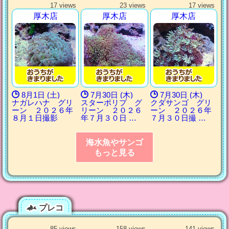
17 views
23 views
17 views
厚木店
厚木店
厚木店
8月1日 (土)
7月30日 (木)
7月30日 (木)
ナガレハナ グリ
スターポリプ グ
クダサンゴ グリ
ーン ２０２６年
リーン ２０２６
ーン ２０２６年
８月１日撮影
年７月３０日 …
７月３０日撮 …
海水魚やサンゴ
もっと見る
プレコ
85 views
158 views
141 views