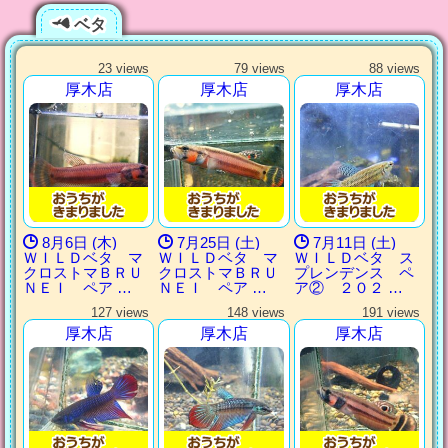
ベタ
23 views
79 views
88 views
厚木店
厚木店
厚木店
8月6日 (木)
7月25日 (土)
7月11日 (土)
ＷＩＬＤベタ マ
ＷＩＬＤベタ マ
ＷＩＬＤベタ ス
クロストマＢＲＵ
クロストマＢＲＵ
プレンデンス ペ
ＮＥＩ ペア …
ＮＥＩ ペア …
ア② ２０２ …
127 views
148 views
191 views
厚木店
厚木店
厚木店