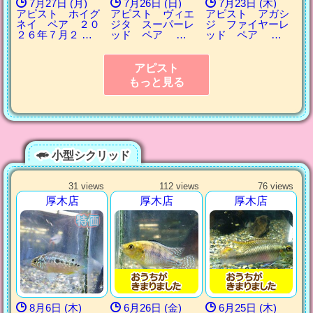
7月27日 (月)
7月26日 (日)
7月23日 (木)
アピスト ホイグ
アピスト ヴィエ
アピスト アガシ
ネイ ペア ２０
ジタ スーパーレ
ジ ファイヤーレ
２６年７月２ …
ッド ペア …
ッド ペア …
アピスト
もっと見る
小型シクリッド
31 views
112 views
76 views
厚木店
厚木店
厚木店
8月6日 (木)
6月26日 (金)
6月25日 (木)