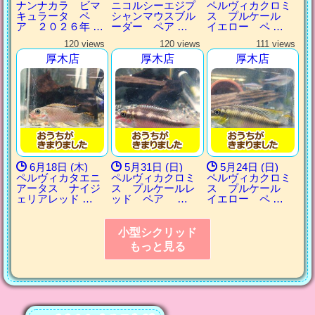
ナンナカラ ビマ
ニコルシーエジプ
ペルヴィカクロミ
キュラータ ペ
シャンマウスブル
ス プルケール
ア ２０２６年 …
ーダー ペア …
イエロー ペ …
120 views
120 views
111 views
厚木店
厚木店
厚木店
6月18日 (木)
5月31日 (日)
5月24日 (日)
ペルヴィカタエニ
ペルヴィカクロミ
ペルヴィカクロミ
アータス ナイジ
ス プルケールレ
ス プルケール
ェリアレッド …
ッド ペア …
イエロー ペ …
小型シクリッド
もっと見る