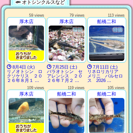
オトシンクルスなど
59 views
79 views
113 views
厚木店
厚木店
船橋二和
8月4日 (火)
7月25日 (土)
7月11日 (土)
リノオトシン ロ
パラオトシン セ
リネロリカリア
クソケリス ２０
アレンシス ２０
メリニ バルセロ
２６年８月１ …
２６年７月２ …
ス 2026 …
109 views
119 views
105 views
厚木店
船橋二和
船橋二和