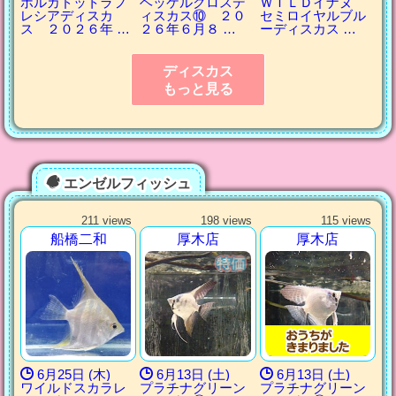
ポルカドットラフ
ヘッケルクロスデ
ＷＩＬＤイナヌ
レシアディスカ
ィスカス⑩ ２０
セミロイヤルブル
ス ２０２６年 …
２６年６月８ …
ーディスカス …
ディスカス
もっと見る
エンゼルフィッシュ
211 views
198 views
115 views
船橋二和
厚木店
厚木店
6月25日 (木)
6月13日 (土)
6月13日 (土)
ワイルドスカラレ
プラチナグリーン
プラチナグリーン