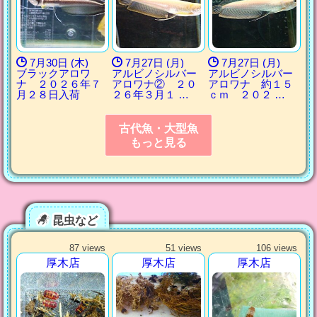
7月30日 (木)
7月27日 (月)
7月27日 (月)
ブラックアロワ
アルビノシルバー
アルビノシルバー
ナ ２０２６年７
アロワナ② ２０
アロワナ 約１５
月２８日入荷
２６年３月１ …
ｃｍ ２０２ …
古代魚・大型魚
もっと見る
昆虫など
87 views
51 views
106 views
厚木店
厚木店
厚木店