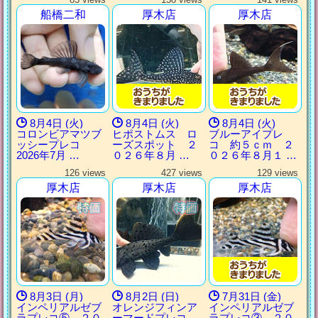
船橋二和
厚木店
厚木店
8月4日 (火)
8月4日 (火)
8月4日 (火)
コロンビアマツブ
ヒポストムス ロ
ブルーアイプレ
ッシープレコ
ーズスポット ２
コ 約５ｃｍ ２
2026年7月 …
０２６年８月 …
０２６年８月１ …
126 views
427 views
129 views
厚木店
厚木店
厚木店
8月3日 (月)
8月2日 (日)
7月31日 (金)
インペリアルゼブ
オレンジフィンア
インペリアルゼブ
ラプレコ⑤ ２０
ーマードプレコ
ラプレコ③ ２０