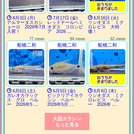
8月3日 (月)
7月17日 (金)
6月16日 (火)
アルマータスカシ
レッドテールヘミ
リシオダス ミク
ョーロ 2026年7月
オダス コロンビ
ロレピス 大特
入荷！
ア 2026 …
価！
77 views
84 views
62 views
船橋二和
船橋二和
船橋二和
6月6日 (土)
6月5日 (金)
6月4日 (木)
ガレオカラック
ビックリアイカラ
リシオダス ミク
ス グロ ペル
シン ペルー
ロレピス ペル
ー 2026年5 …
2026年5月 …
ー 2026年 …
大型カラシン
もっと見る