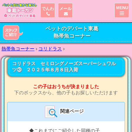
MENU
でんわ
メール
ペットのデパート東葛
熱帯魚コーナー
熱帯魚コーナー
›
コリドラス
›
コリドラス セミロングノーズスーパーシュワル
ツ③ ２０２５年８月８日入荷
この子はおうちが決まりました
下のボックスから、他の子もお探しいただけます
関連ページ
◆これまでにご紹介した同種の子