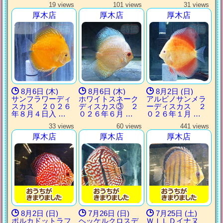
19 views
101 views
31 views
厚木店
厚木店
厚木店
8月6日 (木)
8月6日 (木)
8月2日 (日)
サンフラワーディ
ホワイトスネーク
アルビノサンメラ
スカス ２０２６
ディスカス③ ２
ーディスカス ２
年８月４日入 …
０２６年６月 …
０２６年１月 …
33 views
60 views
441 views
厚木店
厚木店
厚木店
8月2日 (日)
7月26日 (日)
7月25日 (土)
ポルカドットラフ
ヘッケルクロスデ
ＷＩＬＤイナヌ