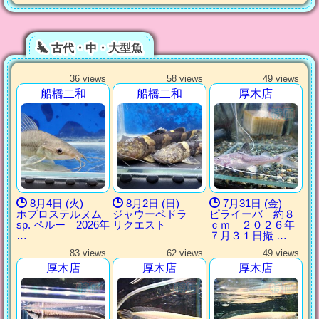
古代・中・大型魚
36 views
58 views
49 views
船橋二和
船橋二和
厚木店
8月4日 (火)
8月2日 (日)
7月31日 (金)
ホプロステルヌム
ジャウーペドラ
ピライーバ 約８
sp. ペルー 2026年
リクエスト
ｃｍ ２０２６年
…
７月３１日撮 …
83 views
62 views
49 views
厚木店
厚木店
厚木店