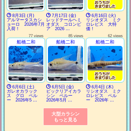
8月3日 (月)
7月17日 (金)
6月16日 (火)
アルマータスカシ
レッドテールヘミ
リシオダス ミク
ョーロ 2026年7月
オダス コロンビ
ロレピス 大特
入荷！
ア 2026 …
価！
77 views
85 views
62 views
船橋二和
船橋二和
船橋二和
6月6日 (土)
6月5日 (金)
6月4日 (木)
ガレオカラック
ビックリアイカラ
リシオダス ミク
ス グロ ペル
シン ペルー
ロレピス ペル
ー 2026年5 …
2026年5月 …
ー 2026年 …
大型カラシン
もっと見る