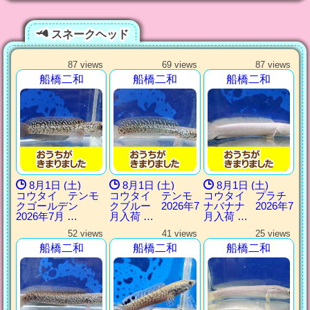
スネークヘッド
87 views
69 views
87 views
船橋二和
船橋二和
船橋二和
8月1日 (土)
8月1日 (土)
8月1日 (土)
コウタイ テンモ
コウタイ テンモ
コウタイ プラチ
クゴールデン
クブルー 2026年7
ナバナナ 2026年7
2026年7月 …
月入荷 …
月入荷 …
52 views
41 views
25 views
船橋二和
船橋二和
船橋二和