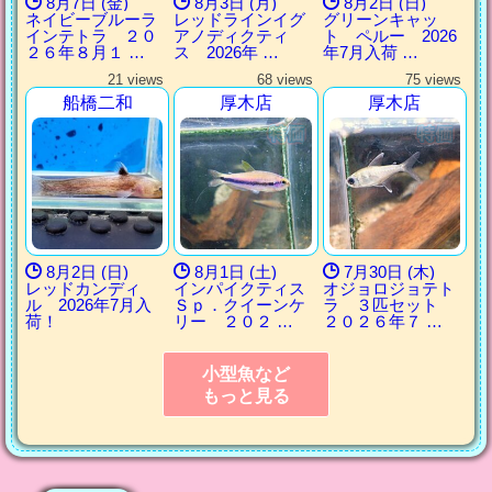
8月7日 (金)
8月3日 (月)
8月2日 (日)
ネイビーブルーラ
レッドラインイグ
グリーンキャッ
インテトラ ２０
アノディクティ
ト ペルー 2026
２６年８月１ …
ス 2026年 …
年7月入荷 …
21 views
68 views
75 views
船橋二和
厚木店
厚木店
8月2日 (日)
8月1日 (土)
7月30日 (木)
レッドカンディ
インパイクティス
オジョロジョテト
ル 2026年7月入
Ｓｐ．クイーンケ
ラ ３匹セット
荷！
リー ２０２ …
２０２６年７ …
小型魚など
もっと見る