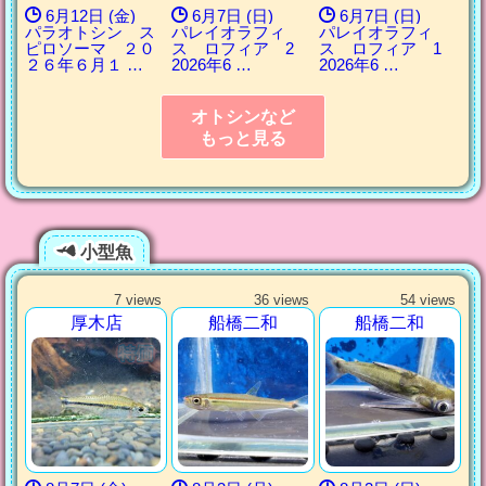
6月12日 (金)
6月7日 (日)
6月7日 (日)
パラオトシン ス
パレイオラフィ
パレイオラフィ
ピロソーマ ２０
ス ロフィア 2
ス ロフィア 1
２６年６月１ …
2026年6 …
2026年6 …
オトシンなど
もっと見る
小型魚
7 views
36 views
54 views
厚木店
船橋二和
船橋二和