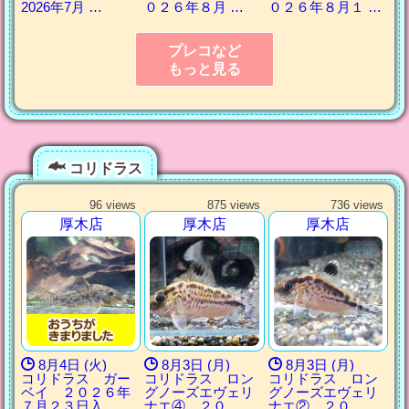
2026年7月 …
０２６年８月 …
０２６年８月１ …
プレコなど
もっと見る
コリドラス
96 views
875 views
736 views
厚木店
厚木店
厚木店
8月4日 (火)
8月3日 (月)
8月3日 (月)
コリドラス ガー
コリドラス ロン
コリドラス ロン
ベイ ２０２６年
グノーズエヴェリ
グノーズエヴェリ
７月２３日入 …
ナエ④ ２０ …
ナエ② ２０ …