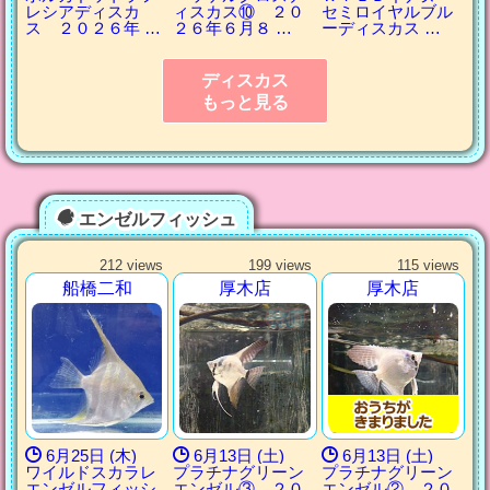
レシアディスカ
ィスカス⑩ ２０
セミロイヤルブル
ス ２０２６年 …
２６年６月８ …
ーディスカス …
ディスカス
もっと見る
エンゼルフィッシュ
212 views
199 views
115 views
船橋二和
厚木店
厚木店
6月25日 (木)
6月13日 (土)
6月13日 (土)
ワイルドスカラレ
プラチナグリーン
プラチナグリーン
エンゼルフィッシ
エンゼル③ ２０
エンゼル② ２０