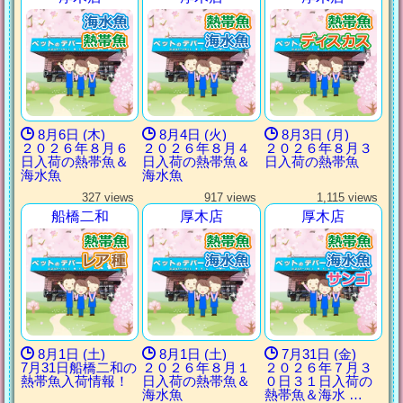
8月6日 (木)
8月4日 (火)
8月3日 (月)
２０２６年８月６
２０２６年８月４
２０２６年８月３
日入荷の熱帯魚＆
日入荷の熱帯魚＆
日入荷の熱帯魚
海水魚
海水魚
327 views
917 views
1,115 views
船橋二和
厚木店
厚木店
8月1日 (土)
8月1日 (土)
7月31日 (金)
7月31日船橋二和の
２０２６年８月１
２０２６年７月３
熱帯魚入荷情報！
日入荷の熱帯魚＆
０日３１日入荷の
海水魚
熱帯魚＆海水 …