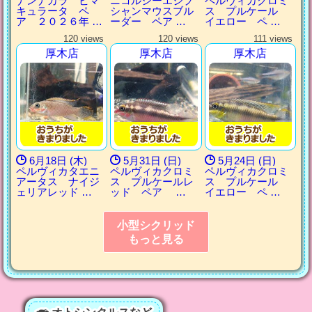
ナンナカラ ビマ
ニコルシーエジプ
ペルヴィカクロミ
キュラータ ペ
シャンマウスブル
ス プルケール
ア ２０２６年 …
ーダー ペア …
イエロー ペ …
120 views
120 views
111 views
厚木店
厚木店
厚木店
6月18日 (木)
5月31日 (日)
5月24日 (日)
ペルヴィカタエニ
ペルヴィカクロミ
ペルヴィカクロミ
アータス ナイジ
ス プルケールレ
ス プルケール
ェリアレッド …
ッド ペア …
イエロー ペ …
小型シクリッド
もっと見る