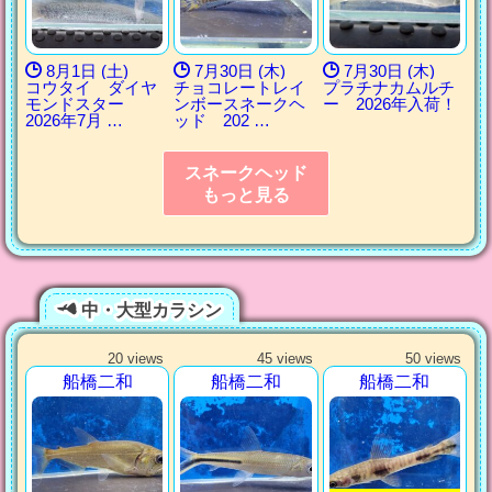
8月1日 (土)
7月30日 (木)
7月30日 (木)
コウタイ ダイヤ
チョコレートレイ
プラチナカムルチ
モンドスター
ンボースネークヘ
ー 2026年入荷！
2026年7月 …
ッド 202 …
スネークヘッド
もっと見る
中・大型カラシン
20 views
45 views
50 views
船橋二和
船橋二和
船橋二和