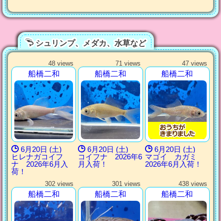
シュリンプ、メダカ、水草など
48 views
71 views
47 views
船橋二和
船橋二和
船橋二和
6月20日 (土)
6月20日 (土)
6月20日 (土)
ヒレナガコイフ
コイフナ 2026年6
マゴイ カガミ
ナ 2026年6月入
月入荷！
2026年6月入荷！
荷！
302 views
301 views
438 views
船橋二和
船橋二和
船橋二和