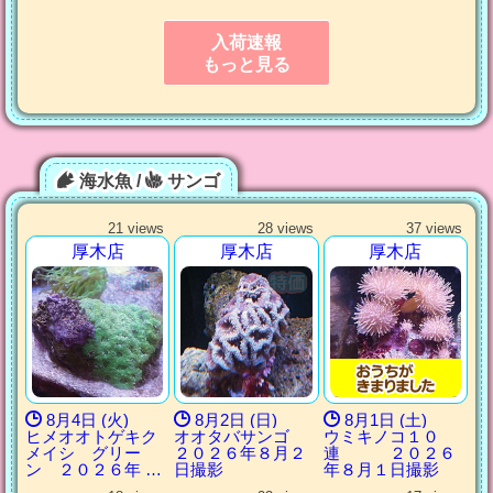
入荷速報
もっと見る
海水魚 /
サンゴ
21 views
28 views
37 views
厚木店
厚木店
厚木店
8月4日 (火)
8月2日 (日)
8月1日 (土)
ヒメオオトゲキク
オオタバサンゴ
ウミキノコ１０
メイシ グリー
２０２６年８月２
連 ２０２６
ン ２０２６年 …
日撮影
年８月１日撮影