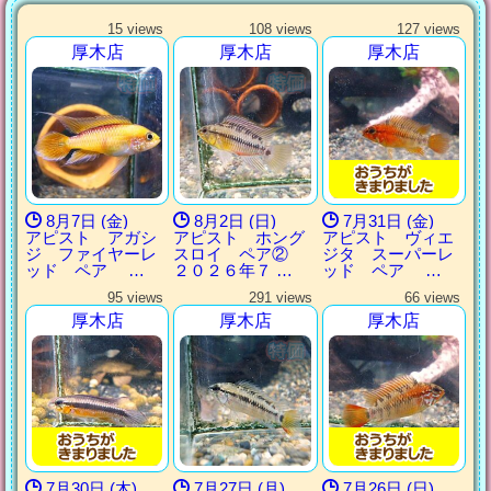
15 views
108 views
127 views
厚木店
厚木店
厚木店
8月7日 (金)
8月2日 (日)
7月31日 (金)
アピスト アガシ
アピスト ホング
アピスト ヴィエ
ジ ファイヤーレ
スロイ ペア②
ジタ スーパーレ
ッド ペア …
２０２６年７ …
ッド ペア …
95 views
291 views
66 views
厚木店
厚木店
厚木店
7月30日 (木)
7月27日 (月)
7月26日 (日)