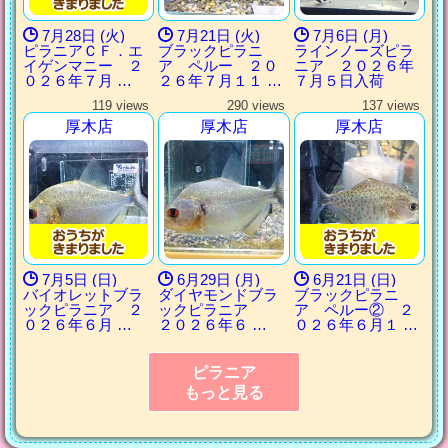
7月28日 (火)
7月21日 (火)
7月6日 (月)
ピラニアＣＦ．エ
ブラックピラニ
ラインノーズピラ
イゲンマニー ２
ア ペルー ２０
ニア ２０２６年
０２６年７月 …
２６年７月１１ …
７月５日入荷
119 views
290 views
137 views
厚木店
厚木店
厚木店
7月5日 (日)
6月29日 (月)
6月21日 (日)
バイオレットブラ
ダイヤモンドブラ
ブラックピラニ
ックピラニア ２
ックピラニア
ア ペルー② ２
０２６年６月 …
２０２６年６ …
０２６年６月１ …
ピラニア
もっと見る