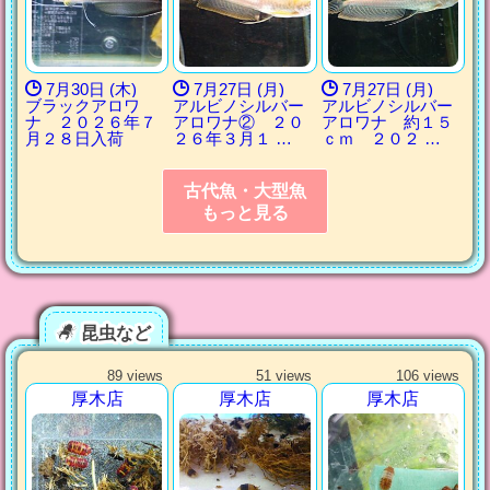
7月30日 (木)
7月27日 (月)
7月27日 (月)
ブラックアロワ
アルビノシルバー
アルビノシルバー
ナ ２０２６年７
アロワナ② ２０
アロワナ 約１５
月２８日入荷
２６年３月１ …
ｃｍ ２０２ …
古代魚・大型魚
もっと見る
昆虫など
89 views
51 views
106 views
厚木店
厚木店
厚木店