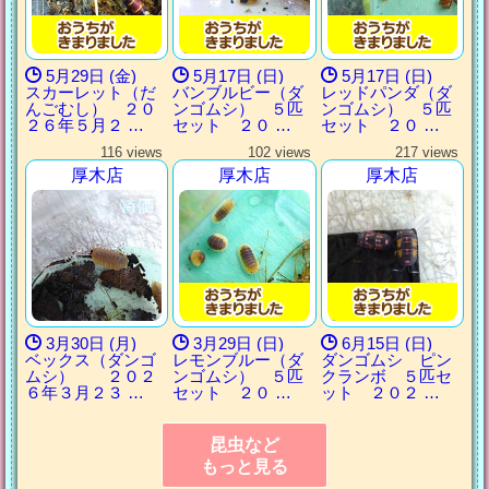
5月29日 (金)
5月17日 (日)
5月17日 (日)
スカーレット（だ
バンブルビー（ダ
レッドパンダ（ダ
んごむし） ２０
ンゴムシ） ５匹
ンゴムシ） ５匹
２６年５月２ …
セット ２０ …
セット ２０ …
116 views
102 views
217 views
厚木店
厚木店
厚木店
3月30日 (月)
3月29日 (日)
6月15日 (日)
ベックス（ダンゴ
レモンブルー（ダ
ダンゴムシ ピン
ムシ） ２０２
ンゴムシ） ５匹
クランボ ５匹セ
６年３月２３ …
セット ２０ …
ット ２０２ …
昆虫など
もっと見る