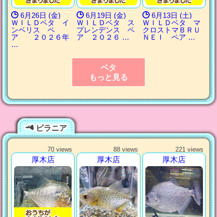
6月26日 (金)
6月19日 (金)
6月13日 (土)
ＷＩＬＤベタ イ
ＷＩＬＤベタ ス
ＷＩＬＤベタ マ
ンベリス ペ
プレンデンス ペ
クロストマＢＲＵ
ア ２０２６年
ア ２０２６ …
ＮＥＩ ペア …
…
ベタ
もっと見る
ピラニア
70 views
88 views
221 views
厚木店
厚木店
厚木店