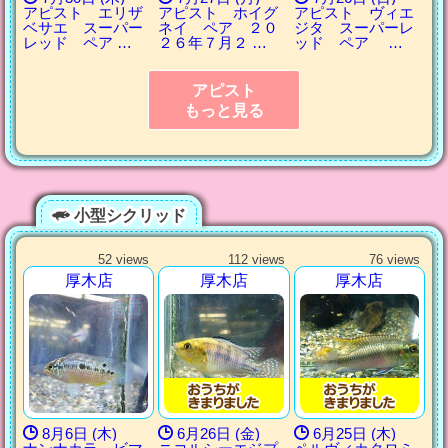
アピスト エリザ
アピスト ホイグ
アピスト ヴィエ
ベサエ スーパー
ネイ ペア ２０
ジタ スーパーレ
レッド ペア …
２６年７月２ …
ッド ペア …
アピスト
もっと見る
小型シクリッド
52 views
112 views
76 views
厚木店
厚木店
厚木店
8月6日 (木)
6月26日 (金)
6月25日 (木)