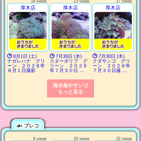
18 views
23 views
17 views
厚木店
厚木店
厚木店
8月1日 (土)
7月30日 (木)
7月30日 (木)
ナガレハナ グリ
スターポリプ グ
クダサンゴ グリ
ーン ２０２６年
リーン ２０２６
ーン ２０２６年
８月１日撮影
年７月３０日 …
７月３０日撮 …
海水魚やサンゴ
もっと見る
プレコ
8 views
25 views
32 views