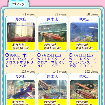
ベタ
41 views
79 views
88 views
厚木店
厚木店
厚木店
8月6日 (木)
7月25日 (土)
7月11日 (土)
ＷＩＬＤベタ マ
ＷＩＬＤベタ マ
ＷＩＬＤベタ ス
クロストマＢＲＵ
クロストマＢＲＵ
プレンデンス ペ
ＮＥＩ ペア …
ＮＥＩ ペア …
ア② ２０２ …
127 views
148 views
192 views
厚木店
厚木店
厚木店