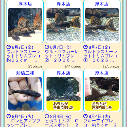
厚木店
厚木店
厚木店
8月7日 (金)
8月7日 (金)
8月7日 (金)
ウルトラスカーレ
ウルトラスカーレ
ウルトラスカーレ
ットトリムプレコ
ットトリムプレコ
ットトリムプレコ
約２２ｃｍ …
② ２０２６ …
① ２０２６ …
95 views
165 views
146 views
船橋二和
厚木店
厚木店
8月4日 (火)
8月4日 (火)
8月4日 (火)
コロンビアマツブ
ヒポストムス ロ
ブルーアイプレ
ッシープレコ
ーズスポット ２
コ 約５ｃｍ ２