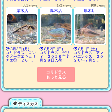
831 views
172 views
108 views
厚木店
厚木店
厚木店
8月3日 (月)
8月2日 (日)
8月1日 (土)
コリドラス ロン
コリドラス ゲリ
コリドラス アマ
グノーズエヴェリ
ィ ２０２６年７
パエンシス ２０
ナエ① ２０ …
月２８日入荷
２６年７月１ …
コリドラス
もっと見る
ディスカス