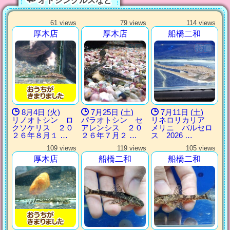
オトシンクルスなど
61 views
79 views
114 views
厚木店
厚木店
船橋二和
8月4日 (火)
7月25日 (土)
7月11日 (土)
リノオトシン ロ
パラオトシン セ
リネロリカリア
クソケリス ２０
アレンシス ２０
メリニ バルセロ
２６年８月１ …
２６年７月２ …
ス 2026 …
109 views
119 views
105 views
厚木店
船橋二和
船橋二和