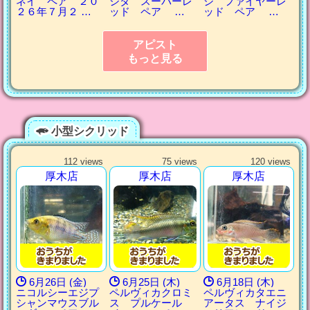
ネイ ペア ２０
ジタ スーパーレ
ジ ファイヤーレ
２６年７月２ …
ッド ペア …
ッド ペア …
アピスト
もっと見る
小型シクリッド
112 views
75 views
120 views
厚木店
厚木店
厚木店
6月26日 (金)
6月25日 (木)
6月18日 (木)
ニコルシーエジプ
ペルヴィカクロミ
ペルヴィカタエニ
シャンマウスブル
ス プルケール
アータス ナイジ