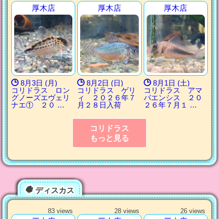
厚木店
厚木店
厚木店
8月3日 (月)
8月2日 (日)
8月1日 (土)
コリドラス ロン
コリドラス ゲリ
コリドラス アマ
グノーズエヴェリ
ィ ２０２６年７
パエンシス ２０
ナエ① ２０ …
月２８日入荷
２６年７月１ …
コリドラス
もっと見る
ディスカス
83 views
28 views
26 views