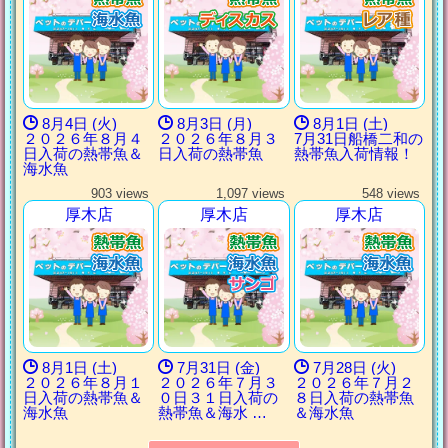
8月4日 (火)
8月3日 (月)
8月1日 (土)
２０２６年８月４
２０２６年８月３
7月31日船橋二和の
日入荷の熱帯魚＆
日入荷の熱帯魚
熱帯魚入荷情報！
海水魚
903 views
1,097 views
548 views
厚木店
厚木店
厚木店
8月1日 (土)
7月31日 (金)
7月28日 (火)
２０２６年８月１
２０２６年７月３
２０２６年７月２
日入荷の熱帯魚＆
０日３１日入荷の
８日入荷の熱帯魚
海水魚
熱帯魚＆海水 …
＆海水魚