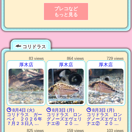
プレコなど
もっと見る
コリドラス
83 views
864 views
729 views
厚木店
厚木店
厚木店
8月4日 (火)
8月3日 (月)
8月3日 (月)
コリドラス ガー
コリドラス ロン
コリドラス ロン
ベイ ２０２６年
グノーズエヴェリ
グノーズエヴェリ
７月２３日入 …
ナエ④ ２０ …
ナエ② ２０ …
825 views
159 views
103 views