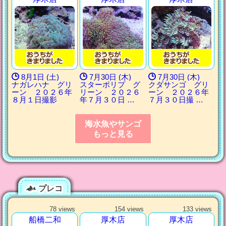
8月1日 (土)
7月30日 (木)
7月30日 (木)
ナガレハナ グリ
スターポリプ グ
クダサンゴ グリ
ーン ２０２６年
リーン ２０２６
ーン ２０２６年
８月１日撮影
年７月３０日 …
７月３０日撮 …
海水魚やサンゴ
もっと見る
プレコ
78 views
154 views
133 views
船橋二和
厚木店
厚木店