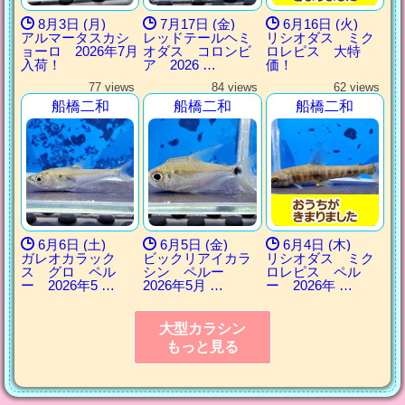
8月3日 (月)
7月17日 (金)
6月16日 (火)
アルマータスカシ
レッドテールヘミ
リシオダス ミク
ョーロ 2026年7月
オダス コロンビ
ロレピス 大特
入荷！
ア 2026 …
価！
77 views
84 views
62 views
船橋二和
船橋二和
船橋二和
6月6日 (土)
6月5日 (金)
6月4日 (木)
ガレオカラック
ビックリアイカラ
リシオダス ミク
ス グロ ペル
シン ペルー
ロレピス ペル
ー 2026年5 …
2026年5月 …
ー 2026年 …
大型カラシン
もっと見る