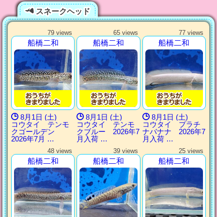
スネークヘッド
79 views
65 views
77 views
船橋二和
船橋二和
船橋二和
8月1日 (土)
8月1日 (土)
8月1日 (土)
コウタイ テンモ
コウタイ テンモ
コウタイ プラチ
クゴールデン
クブルー 2026年7
ナバナナ 2026年7
2026年7月 …
月入荷 …
月入荷 …
48 views
39 views
25 views
船橋二和
船橋二和
船橋二和