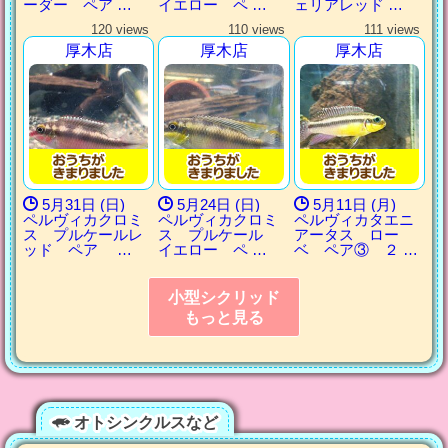
ーダー ペア …
イエロー ペ …
ェリアレッド …
120 views
110 views
111 views
厚木店
厚木店
厚木店
5月31日 (日)
5月24日 (日)
5月11日 (月)
ペルヴィカクロミ
ペルヴィカクロミ
ペルヴィカタエニ
ス プルケールレ
ス プルケール
アータス ロー
ッド ペア …
イエロー ペ …
ベ ペア③ ２ …
小型シクリッド
もっと見る
オトシンクルスなど