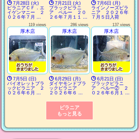
7月28日 (火)
7月21日 (火)
7月6日 (月)
ピラニアＣＦ．エ
ブラックピラニ
ラインノーズピラ
イゲンマニー ２
ア ペルー ２０
ニア ２０２６年
０２６年７月 …
２６年７月１１ …
７月５日入荷
119 views
286 views
137 views
厚木店
厚木店
厚木店
7月5日 (日)
6月29日 (月)
6月21日 (日)
バイオレットブラ
ダイヤモンドブラ
ブラックピラニ
ックピラニア ２
ックピラニア
ア ペルー② ２
０２６年６月 …
２０２６年６ …
０２６年６月１ …
ピラニア
もっと見る