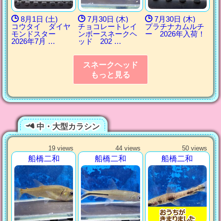
8月1日 (土)
7月30日 (木)
7月30日 (木)
コウタイ ダイヤ
チョコレートレイ
プラチナカムルチ
モンドスター
ンボースネークヘ
ー 2026年入荷！
2026年7月 …
ッド 202 …
スネークヘッド
もっと見る
中・大型カラシン
19 views
44 views
50 views
船橋二和
船橋二和
船橋二和