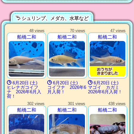
シュリンプ、メダカ、水草など
48 views
70 views
47 views
船橋二和
船橋二和
船橋二和
6月20日 (土)
6月20日 (土)
6月20日 (土)
ヒレナガコイフ
コイフナ 2026年6
マゴイ カガミ
ナ 2026年6月入
月入荷！
2026年6月入荷！
荷！
302 views
301 views
438 views
船橋二和
船橋二和
船橋二和