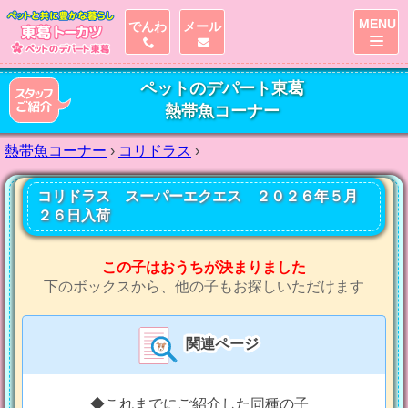
MENU
でんわ
メール
ペットのデパート東葛
熱帯魚コーナー
熱帯魚コーナー
›
コリドラス
›
コリドラス スーパーエクエス ２０２６年５月
２６日入荷
この子はおうちが決まりました
下のボックスから、他の子もお探しいただけます
関連ページ
◆これまでにご紹介した同種の子