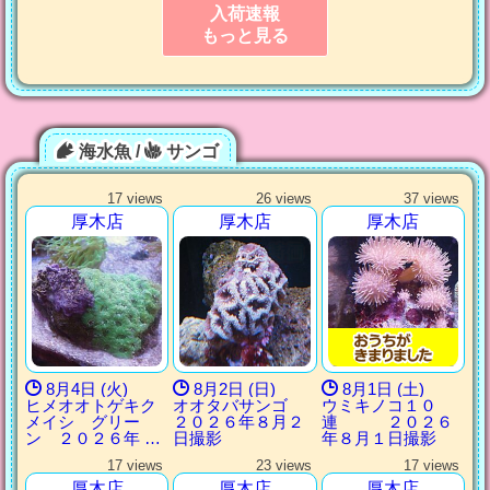
入荷速報
もっと見る
海水魚 /
サンゴ
17 views
26 views
37 views
厚木店
厚木店
厚木店
8月4日 (火)
8月2日 (日)
8月1日 (土)
ヒメオオトゲキク
オオタバサンゴ
ウミキノコ１０
メイシ グリー
２０２６年８月２
連 ２０２６
ン ２０２６年 …
日撮影
年８月１日撮影
17 views
23 views
17 views
厚木店
厚木店
厚木店