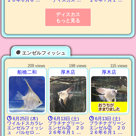
ディスカス
もっと見る
エンゼルフィッシュ
209 views
198 views
115 views
船橋二和
厚木店
厚木店
6月25日 (木)
6月13日 (土)
6月13日 (土)
ワイルドスカラレ
プラチナグリーン
プラチナグリーン
エンゼルフィッシ
エンゼル③ ２０
エンゼル② ２０
ュ バルセロ …
２６年６月１ …
２６年６月１ …