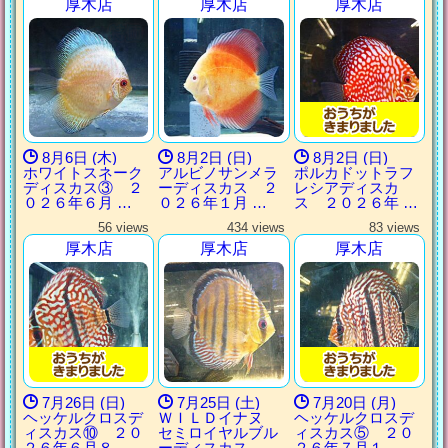
厚木店
厚木店
厚木店
8月6日 (木)
8月2日 (日)
8月2日 (日)
ホワイトスネーク
アルビノサンメラ
ポルカドットラフ
ディスカス③ ２
ーディスカス ２
レシアディスカ
０２６年６月 …
０２６年１月 …
ス ２０２６年 …
56 views
434 views
83 views
厚木店
厚木店
厚木店
7月26日 (日)
7月25日 (土)
7月20日 (月)
ヘッケルクロスデ
ＷＩＬＤイナヌ
ヘッケルクロスデ
ィスカス⑩ ２０
セミロイヤルブル
ィスカス⑤ ２０
２６年６月８ …
ーディスカス …
２６年７月１ …