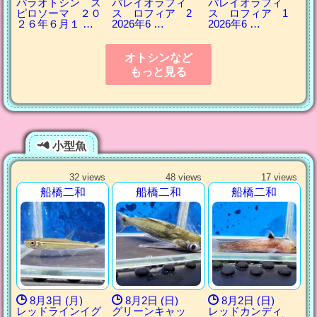
パラオトシン ス
パレイオラフィ
パレイオラフィ
ピロソーマ ２０
ス ロフィア 2
ス ロフィア 1
２６年６月１ …
2026年6 …
2026年6 …
オトシンなど
もっと見る
小型魚
32 views
48 views
17 views
船橋二和
船橋二和
船橋二和
8月3日 (月)
8月2日 (日)
8月2日 (日)
レッドラインイグ
グリーンキャッ
レッドカンディ