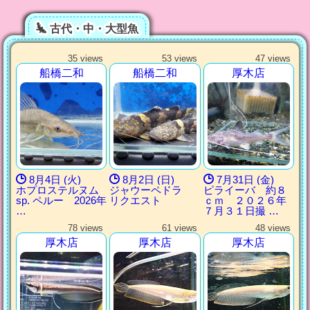
古代・中・大型魚
35 views
53 views
47 views
船橋二和
船橋二和
厚木店
8月4日 (火)
8月2日 (日)
7月31日 (金)
ホプロステルヌム
ジャウーペドラ
ピライーバ 約８
sp. ペルー 2026年
リクエスト
ｃｍ ２０２６年
…
７月３１日撮 …
78 views
61 views
48 views
厚木店
厚木店
厚木店