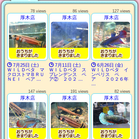
78 views
86 views
127 views
厚木店
厚木店
厚木店
7月25日 (土)
7月11日 (土)
6月26日 (金)
ＷＩＬＤベタ マ
ＷＩＬＤベタ ス
ＷＩＬＤベタ イ
クロストマＢＲＵ
プレンデンス ペ
ンベリス ペ
ＮＥＩ ペア …
ア② ２０２ …
ア ２０２６年
…
147 views
191 views
82 views
厚木店
厚木店
厚木店