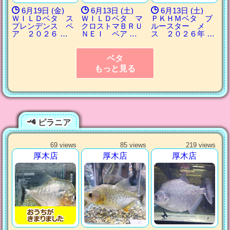
6月19日 (金)
6月13日 (土)
6月13日 (土)
ＷＩＬＤベタ ス
ＷＩＬＤベタ マ
ＰＫＨＭベタ ブ
プレンデンス ペ
クロストマＢＲＵ
ルースター メ
ア ２０２６ …
ＮＥＩ ペア …
ス ２０２６年 …
ベタ
もっと見る
ピラニア
69 views
85 views
219 views
厚木店
厚木店
厚木店