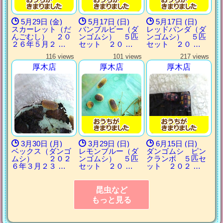
5月29日 (金)
5月17日 (日)
5月17日 (日)
スカーレット（だ
バンブルビー（ダ
レッドパンダ（ダ
んごむし） ２０
ンゴムシ） ５匹
ンゴムシ） ５匹
２６年５月２ …
セット ２０ …
セット ２０ …
116 views
101 views
217 views
厚木店
厚木店
厚木店
3月30日 (月)
3月29日 (日)
6月15日 (日)
ベックス（ダンゴ
レモンブルー（ダ
ダンゴムシ ピン
ムシ） ２０２
ンゴムシ） ５匹
クランボ ５匹セ
６年３月２３ …
セット ２０ …
ット ２０２ …
昆虫など
もっと見る