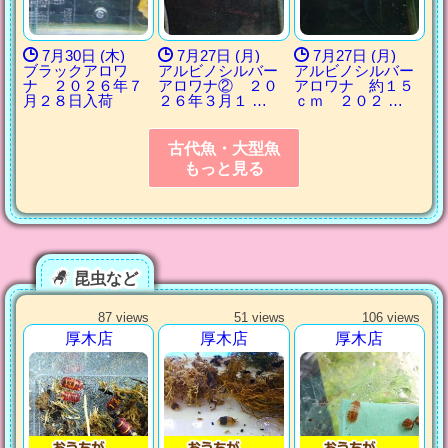
7月30日 (木)
7月27日 (月)
7月27日 (月)
ブラックアロワ
アルビノシルバー
アルビノシルバー
ナ ２０２６年７
アロワナ② ２０
アロワナ 約１５
月２８日入荷
２６年３月１ …
ｃｍ ２０２ …
古代魚・大型魚
もっと見る
昆虫など
87 views
51 views
106 views
厚木店
厚木店
厚木店