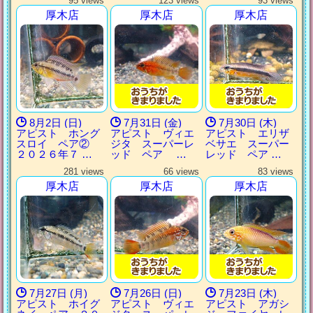
95 views
123 views
93 views
厚木店
厚木店
厚木店
8月2日 (日)
7月31日 (金)
7月30日 (木)
アピスト ホング
アピスト ヴィエ
アピスト エリザ
スロイ ペア②
ジタ スーパーレ
ベサエ スーパー
２０２６年７ …
ッド ペア …
レッド ペア …
281 views
66 views
83 views
厚木店
厚木店
厚木店
7月27日 (月)
7月26日 (日)
7月23日 (木)
アピスト ホイグ
アピスト ヴィエ
アピスト アガシ