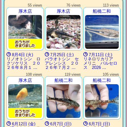
55 views
76 views
113 views
厚木店
厚木店
船橋二和
8月4日 (火)
7月25日 (土)
7月11日 (土)
リノオトシン ロ
パラオトシン セ
リネロリカリア
クソケリス ２０
アレンシス ２０
メリニ バルセロ
２６年８月１ …
２６年７月２ …
ス 2026 …
108 views
119 views
105 views
厚木店
船橋二和
船橋二和
6月12日 (金)
6月7日 (日)
6月7日 (日)