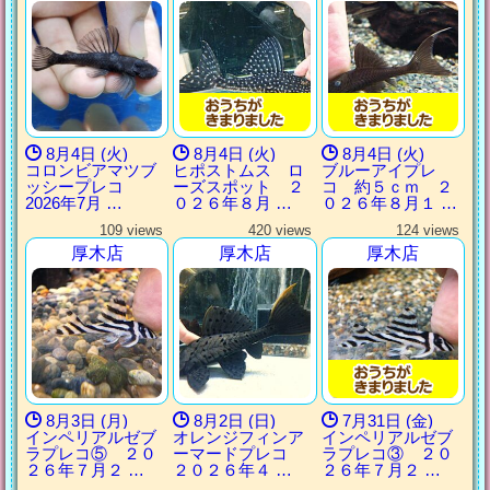
8月4日 (火)
8月4日 (火)
8月4日 (火)
コロンビアマツブ
ヒポストムス ロ
ブルーアイプレ
ッシープレコ
ーズスポット ２
コ 約５ｃｍ ２
2026年7月 …
０２６年８月 …
０２６年８月１ …
109 views
420 views
124 views
厚木店
厚木店
厚木店
8月3日 (月)
8月2日 (日)
7月31日 (金)
インペリアルゼブ
オレンジフィンア
インペリアルゼブ
ラプレコ⑤ ２０
ーマードプレコ
ラプレコ③ ２０
２６年７月２ …
２０２６年４ …
２６年７月２ …