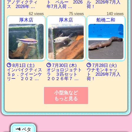
アノディクティ
ト ペルー 2026
ル 2026年7月入
ス 2026年 …
年7月入荷 …
荷！
62 views
75 views
140 views
厚木店
厚木店
船橋二和
8月1日 (土)
7月30日 (木)
7月28日 (火)
インパイクティス
オジョロジョテト
ウナモンキャッ
Ｓｐ．クイーンケ
ラ ３匹セット
ト 2026年7月入
リー ２０２ …
２０２６年７ …
荷！
小型魚など
もっと見る
ベタ