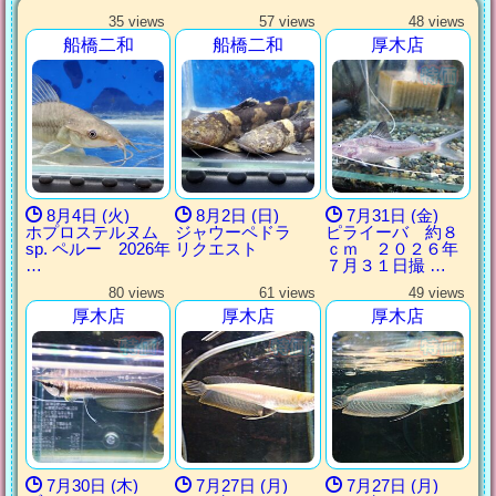
35 views
57 views
48 views
船橋二和
船橋二和
厚木店
8月4日 (火)
8月2日 (日)
7月31日 (金)
ホプロステルヌム
ジャウーペドラ
ピライーバ 約８
sp. ペルー 2026年
リクエスト
ｃｍ ２０２６年
…
７月３１日撮 …
80 views
61 views
49 views
厚木店
厚木店
厚木店
7月30日 (木)
7月27日 (月)
7月27日 (月)