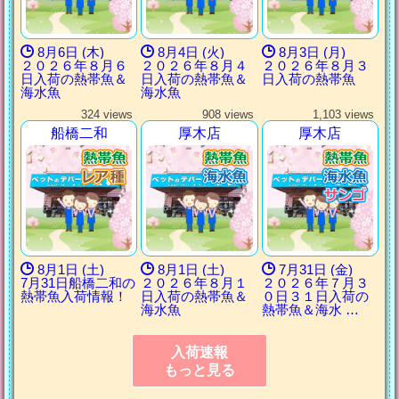
8月6日 (木)
8月4日 (火)
8月3日 (月)
２０２６年８月６
２０２６年８月４
２０２６年８月３
日入荷の熱帯魚＆
日入荷の熱帯魚＆
日入荷の熱帯魚
海水魚
海水魚
324 views
908 views
1,103 views
船橋二和
厚木店
厚木店
8月1日 (土)
8月1日 (土)
7月31日 (金)
7月31日船橋二和の
２０２６年８月１
２０２６年７月３
熱帯魚入荷情報！
日入荷の熱帯魚＆
０日３１日入荷の
海水魚
熱帯魚＆海水 …
入荷速報
もっと見る