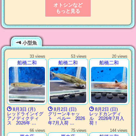
オトシンなど
もっと見る
小型魚
33 views
53 views
20 views
船橋二和
船橋二和
船橋二和
8月3日 (月)
8月2日 (日)
8月2日 (日)
レッドラインイグ
グリーンキャッ
レッドカンディ
アノディクティ
ト ペルー 2026
ル 2026年7月入
ス 2026年 …
年7月入荷 …
荷！
66 views
75 views
144 views