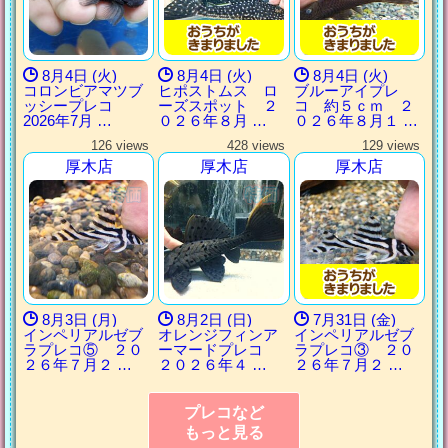
8月4日 (火)
8月4日 (火)
8月4日 (火)
コロンビアマツブ
ヒポストムス ロ
ブルーアイプレ
ッシープレコ
ーズスポット ２
コ 約５ｃｍ ２
2026年7月 …
０２６年８月 …
０２６年８月１ …
126 views
428 views
129 views
厚木店
厚木店
厚木店
8月3日 (月)
8月2日 (日)
7月31日 (金)
インペリアルゼブ
オレンジフィンア
インペリアルゼブ
ラプレコ⑤ ２０
ーマードプレコ
ラプレコ③ ２０
２６年７月２ …
２０２６年４ …
２６年７月２ …
プレコなど
もっと見る