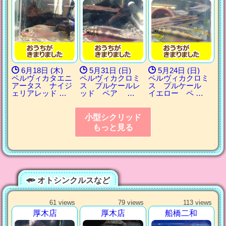
6月18日 (木)
5月31日 (日)
5月24日 (日)
ペルヴィカタエニ
ペルヴィカクロミ
ペルヴィカクロミ
アータス ナイジ
ス プルケールレ
ス プルケール
ェリアレッド …
ッド ペア …
イエロー ペ …
小型シクリッド
もっと見る
オトシンクルスなど
61 views
79 views
113 views
厚木店
厚木店
船橋二和