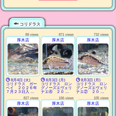
コリドラス
89 views
871 views
732 views
厚木店
厚木店
厚木店
8月4日 (火)
8月3日 (月)
8月3日 (月)
コリドラス ガー
コリドラス ロン
コリドラス ロン
ベイ ２０２６年
グノーズエヴェリ
グノーズエヴェリ
７月２３日入 …
ナエ④ ２０ …
ナエ② ２０ …
827 views
166 views
105 views
厚木店
厚木店
厚木店