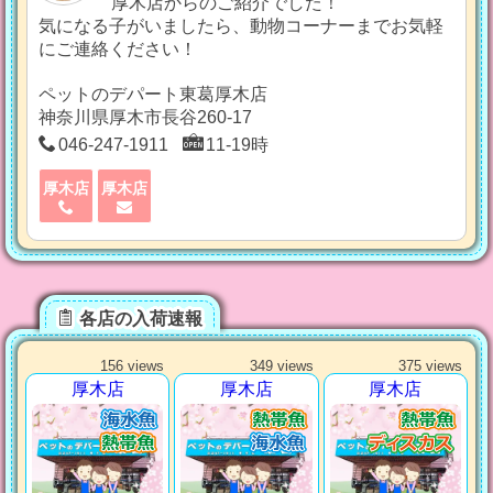
厚木店からのご紹介でした！
気になる子がいましたら、動物コーナーまでお気軽
にご連絡ください！
ペットのデパート東葛厚木店
神奈川県厚木市長谷260-17
046-247-1911
11-19時
厚木店
厚木店
各店の入荷速報
156 views
349 views
375 views
厚木店
厚木店
厚木店