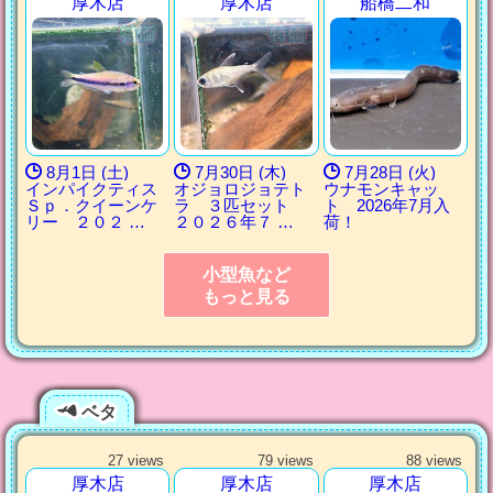
厚木店
厚木店
船橋二和
8月1日 (土)
7月30日 (木)
7月28日 (火)
インパイクティス
オジョロジョテト
ウナモンキャッ
Ｓｐ．クイーンケ
ラ ３匹セット
ト 2026年7月入
リー ２０２ …
２０２６年７ …
荷！
小型魚など
もっと見る
ベタ
27 views
79 views
88 views
厚木店
厚木店
厚木店