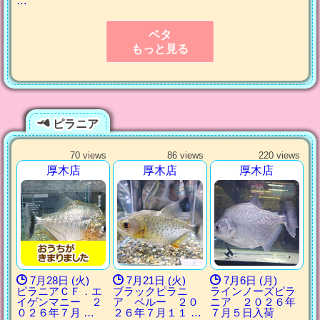
…
ベタ
もっと見る
ピラニア
70 views
86 views
220 views
厚木店
厚木店
厚木店
7月28日 (火)
7月21日 (火)
7月6日 (月)
ピラニアＣＦ．エ
ブラックピラニ
ラインノーズピラ
イゲンマニー ２
ア ペルー ２０
ニア ２０２６年
０２６年７月 …
２６年７月１１ …
７月５日入荷