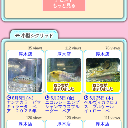
もっと見る
小型シクリッド
35 views
112 views
76 views
厚木店
厚木店
厚木店
8月6日 (木)
6月26日 (金)
6月25日 (木)
ナンナカラ ビマ
ニコルシーエジプ
ペルヴィカクロミ
キュラータ ペ
シャンマウスブル
ス プルケール
ア ２０２６年 …
ーダー ペア …
イエロー ペ …
120 views
120 views
111 views
厚木店
厚木店
厚木店