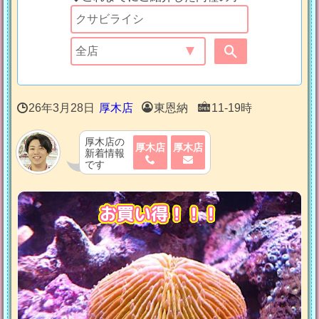
26年3月28日
厚木店
東恩納
11-19時
厚木店の
厚木店
厚木店
新着情報
です
お買い得！！！