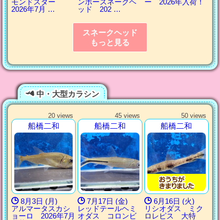
モンドスター
ンボースネークヘ
ー 2026年入荷！
2026年7月 …
ッド 202 …
スネークヘッド
もっと見る
中・大型カラシン
20 views
45 views
50 views
船橋二和
船橋二和
船橋二和
8月3日 (月)
7月17日 (金)
6月16日 (火)
アルマータスカシ
レッドテールヘミ
リシオダス ミク
ョーロ 2026年7月
オダス コロンビ
ロレピス 大特