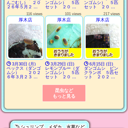
んごむし） ２０
ンゴムシ） ５匹
ンゴムシ） ５匹
２６年５月２ …
セット ２０ …
セット ２０ …
116 views
101 views
217 views
厚木店
厚木店
厚木店
3月30日 (月)
3月29日 (日)
6月15日 (日)
ベックス（ダンゴ
レモンブルー（ダ
ダンゴムシ ピン
ムシ） ２０２
ンゴムシ） ５匹
クランボ ５匹セ
６年３月２３ …
セット ２０ …
ット ２０２ …
昆虫など
もっと見る
シュリンプ、メダカ、水草など