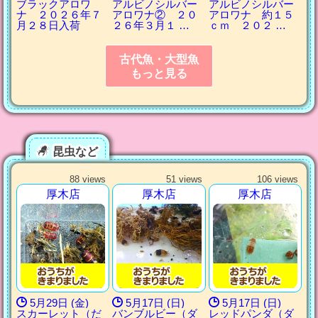
ブラックアロワ
アルビノシルバー
アルビノシルバー
ナ ２０２６年７
アロワナ② ２０
アロワナ 約１５
月２８日入荷
２６年３月１ …
ｃｍ ２０２ …
古代魚・大型魚
もっと見る
昆虫など
88 views
51 views
106 views
厚木店
厚木店
厚木店
5月29日 (金)
5月17日 (日)
5月17日 (日)
スカーレット（だ
バンブルビー（ダ
レッドパンダ（ダ