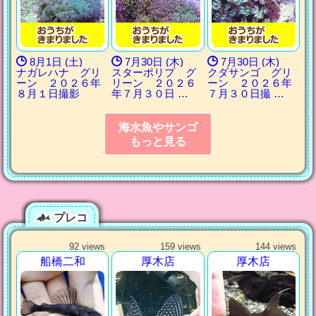
8月1日 (土)
7月30日 (木)
7月30日 (木)
ナガレハナ グリ
スターポリプ グ
クダサンゴ グリ
ーン ２０２６年
リーン ２０２６
ーン ２０２６年
８月１日撮影
年７月３０日 …
７月３０日撮 …
海水魚やサンゴ
もっと見る
プレコ
92 views
159 views
144 views
船橋二和
厚木店
厚木店