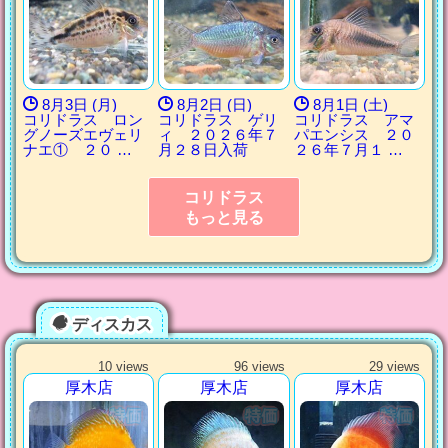
8月3日 (月)
8月2日 (日)
8月1日 (土)
コリドラス ロン
コリドラス ゲリ
コリドラス アマ
グノーズエヴェリ
ィ ２０２６年７
パエンシス ２０
ナエ① ２０ …
月２８日入荷
２６年７月１ …
コリドラス
もっと見る
ディスカス
10 views
96 views
29 views
厚木店
厚木店
厚木店