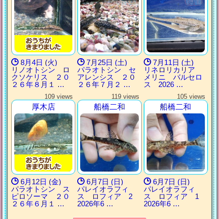
8月4日 (火)
7月25日 (土)
7月11日 (土)
リノオトシン ロ
パラオトシン セ
リネロリカリア
クソケリス ２０
アレンシス ２０
メリニ バルセロ
２６年８月１ …
２６年７月２ …
ス 2026 …
109 views
119 views
105 views
厚木店
船橋二和
船橋二和
6月12日 (金)
6月7日 (日)
6月7日 (日)
パラオトシン ス
パレイオラフィ
パレイオラフィ
ピロソーマ ２０
ス ロフィア 2
ス ロフィア 1
２６年６月１ …
2026年6 …
2026年6 …