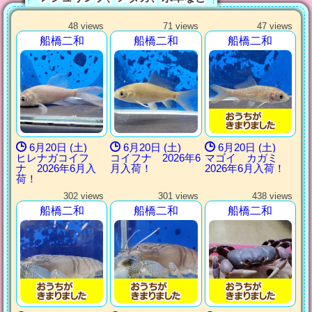
48 views
71 views
47 views
船橋二和
船橋二和
船橋二和
6月20日 (土)
6月20日 (土)
6月20日 (土)
ヒレナガコイフ
コイフナ 2026年6
マゴイ カガミ
ナ 2026年6月入
月入荷！
2026年6月入荷！
荷！
302 views
301 views
438 views
船橋二和
船橋二和
船橋二和