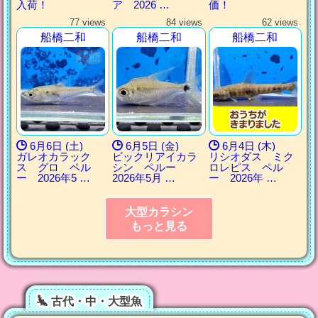
入荷！
ア 2026 …
価！
77 views
84 views
62 views
船橋二和
船橋二和
船橋二和
6月6日 (土)
6月5日 (金)
6月4日 (木)
ガレオカラック
ビックリアイカラ
リシオダス ミク
ス グロ ペル
シン ペルー
ロレピス ペル
ー 2026年5 …
2026年5月 …
ー 2026年 …
大型カラシン
もっと見る
古代・中・大型魚