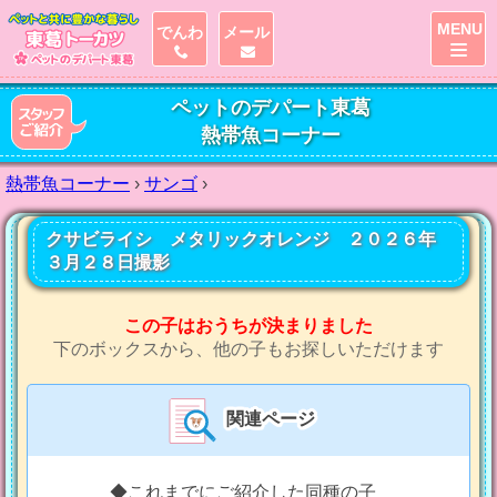
MENU
でんわ
メール
ペットのデパート東葛
熱帯魚コーナー
熱帯魚コーナー
›
サンゴ
›
クサビライシ メタリックオレンジ ２０２６年
３月２８日撮影
この子はおうちが決まりました
下のボックスから、他の子もお探しいただけます
関連ページ
◆これまでにご紹介した同種の子