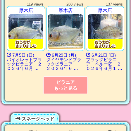
119 views
288 views
137 views
厚木店
厚木店
厚木店
7月5日 (日)
6月29日 (月)
6月21日 (日)
バイオレットブラ
ダイヤモンドブラ
ブラックピラニ
ックピラニア ２
ックピラニア
ア ペルー② ２
０２６年６月 …
２０２６年６ …
０２６年６月１ …
ピラニア
もっと見る
スネークヘッド