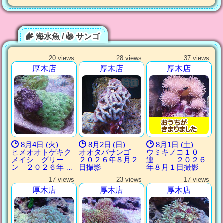
海水魚 /
サンゴ
20 views
28 views
37 views
厚木店
厚木店
厚木店
8月4日 (火)
8月2日 (日)
8月1日 (土)
ヒメオオトゲキク
オオタバサンゴ
ウミキノコ１０
メイシ グリー
２０２６年８月２
連 ２０２６
ン ２０２６年 …
日撮影
年８月１日撮影
17 views
23 views
17 views
厚木店
厚木店
厚木店