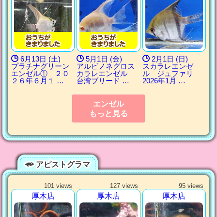
6月13日 (土)
5月1日 (金)
2月1日 (日)
プラチナグリーン
アルビノネグロス
スカラレエンゼ
エンゼル① ２０
カラレエンゼル
ル ジュファリ
２６年６月１ …
台湾ブリード …
2026年1月 …
エンゼル
もっと見る
アピストグラマ
101 views
127 views
95 views
厚木店
厚木店
厚木店