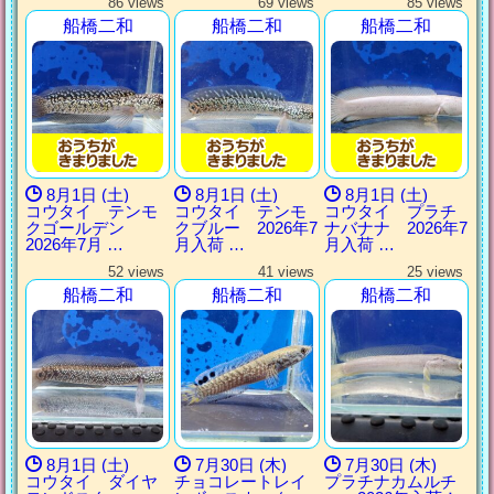
86 views
69 views
85 views
船橋二和
船橋二和
船橋二和
8月1日 (土)
8月1日 (土)
8月1日 (土)
コウタイ テンモ
コウタイ テンモ
コウタイ プラチ
クゴールデン
クブルー 2026年7
ナバナナ 2026年7
2026年7月 …
月入荷 …
月入荷 …
52 views
41 views
25 views
船橋二和
船橋二和
船橋二和
8月1日 (土)
7月30日 (木)
7月30日 (木)
コウタイ ダイヤ
チョコレートレイ
プラチナカムルチ