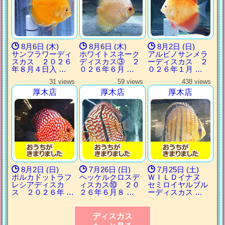
8月6日 (木)
8月6日 (木)
8月2日 (日)
サンフラワーディ
ホワイトスネーク
アルビノサンメラ
スカス ２０２６
ディスカス③ ２
ーディスカス ２
年８月４日入 …
０２６年６月 …
０２６年１月 …
31 views
59 views
438 views
厚木店
厚木店
厚木店
8月2日 (日)
7月26日 (日)
7月25日 (土)
ポルカドットラフ
ヘッケルクロスデ
ＷＩＬＤイナヌ
レシアディスカ
ィスカス⑩ ２０
セミロイヤルブル
ス ２０２６年 …
２６年６月８ …
ーディスカス …
ディスカス