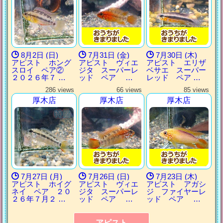
8月2日 (日)
7月31日 (金)
7月30日 (木)
アピスト ホング
アピスト ヴィエ
アピスト エリザ
スロイ ペア②
ジタ スーパーレ
ベサエ スーパー
２０２６年７ …
ッド ペア …
レッド ペア …
286 views
66 views
85 views
厚木店
厚木店
厚木店
7月27日 (月)
7月26日 (日)
7月23日 (木)
アピスト ホイグ
アピスト ヴィエ
アピスト アガシ
ネイ ペア ２０
ジタ スーパーレ
ジ ファイヤーレ
２６年７月２ …
ッド ペア …
ッド ペア …
アピスト