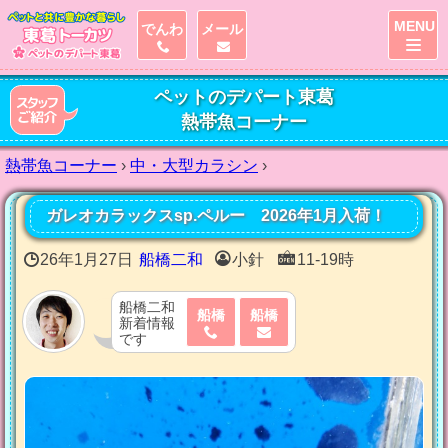
MENU
でんわ
メール
ペットのデパート東葛
熱帯魚コーナー
熱帯魚コーナー
›
中・大型カラシン
›
ガレオカラックスsp.ペルー 2026年1月入荷！
26年1月27日
船橋二和
小針
11-19時
船橋二和
船橋
船橋
新着情報
です