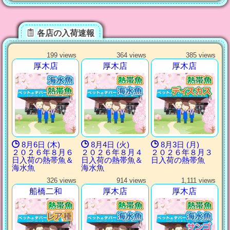
各店の入荷速報
199 views
364 views
385 views
厚木店
厚木店
厚木店
8月6日 (木)
8月4日 (火)
8月3日 (月)
２０２６年８月６
２０２６年８月４
２０２６年８月３
日入荷の熱帯魚＆
日入荷の熱帯魚＆
日入荷の熱帯魚
海水魚
海水魚
326 views
914 views
1,111 views
船橋二和
厚木店
厚木店