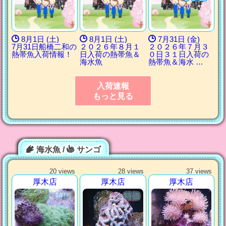
8月1日 (土)
8月1日 (土)
7月31日 (金)
7月31日船橋二和の
２０２６年８月１
２０２６年７月３
熱帯魚入荷情報！
日入荷の熱帯魚＆
０日３１日入荷の
海水魚
熱帯魚＆海水 …
入荷速報
もっと見る
海水魚 /
サンゴ
20 views
28 views
37 views
厚木店
厚木店
厚木店