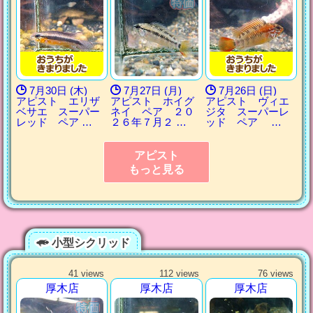
7月30日 (木)
7月27日 (月)
7月26日 (日)
アピスト エリザ
アピスト ホイグ
アピスト ヴィエ
ベサエ スーパー
ネイ ペア ２０
ジタ スーパーレ
レッド ペア …
２６年７月２ …
ッド ペア …
アピスト
もっと見る
小型シクリッド
41 views
112 views
76 views
厚木店
厚木店
厚木店