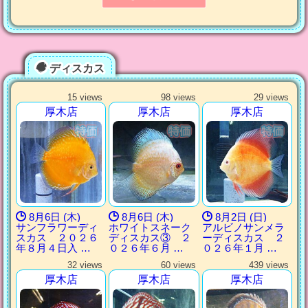
ディスカス
15 views
98 views
29 views
厚木店
厚木店
厚木店
8月6日 (木)
8月6日 (木)
8月2日 (日)
サンフラワーディ
ホワイトスネーク
アルビノサンメラ
スカス ２０２６
ディスカス③ ２
ーディスカス ２
年８月４日入 …
０２６年６月 …
０２６年１月 …
32 views
60 views
439 views
厚木店
厚木店
厚木店