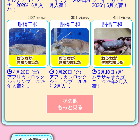
ヒレナガコイフ
コイフナ 2026年6
マゴイ カガミ
ナ 2026年6月入
月入荷！
2026年6月入荷！
荷！
302 views
301 views
438 views
船橋二和
船橋二和
船橋二和
4月26日 (土)
3月28日 (金)
3月10日 (月)
アフリカンロック
アフリカンロック
ムラサキオカガ
シュリンプ 2025
シュリンプ 2025
ニ 2025年3月入
年入荷2 …
年2月入 …
荷！
その他
もっと見る