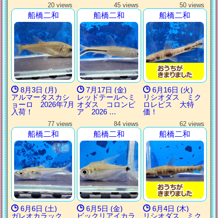
20 views
45 views
50 views
船橋二和
船橋二和
船橋二和
8月3日 (月)
7月17日 (金)
6月16日 (火)
アルマータスカシ
レッドテールヘミ
リシオダス ミク
ョーロ 2026年7月
オダス コロンビ
ロレピス 大特
入荷！
ア 2026 …
価！
77 views
84 views
62 views
船橋二和
船橋二和
船橋二和
6月6日 (土)
6月5日 (金)
6月4日 (木)
ガレオカラック
ビックリアイカラ
リシオダス ミク