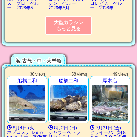
ス グロ ペル
シン ペルー
ロレピス ペル
ー 2026年5 …
2026年5月 …
ー 2026年 …
大型カラシン
もっと見る
古代・中・大型魚
36 views
58 views
49 views
船橋二和
船橋二和
厚木店
8月4日 (火)
8月2日 (日)
7月31日 (金)
ホプロステルヌム
ジャウーペドラ
ピライーバ 約８
sp. ペルー 2026年
リクエスト
ｃｍ ２０２６年