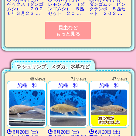
ベックス（ダンゴ
レモンブルー（ダ
ダンゴムシ ピン
ムシ） ２０２
ンゴムシ） ５匹
クランボ ５匹セ
６年３月２３ …
セット ２０ …
ット ２０２ …
昆虫など
もっと見る
シュリンプ、メダカ、水草など
48 views
71 views
47 views
船橋二和
船橋二和
船橋二和
6月20日 (土)
6月20日 (土)
6月20日 (土)