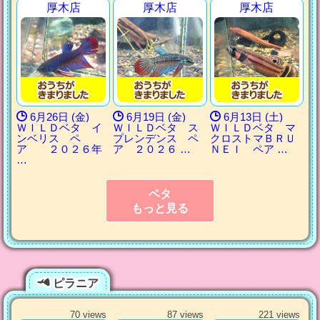
厚木店
厚木店
厚木店
6月26日 (金)
6月19日 (金)
6月13日 (土)
ＷＩＬＤベタ イ
ＷＩＬＤベタ ス
ＷＩＬＤベタ マ
ンベリス ペ
プレンデンス ペ
クロストマＢＲＵ
ア ２０２６年
ア ２０２６ …
ＮＥＩ ペア …
…
ベタ
もっと見る
ピラニア
70 views
87 views
221 views