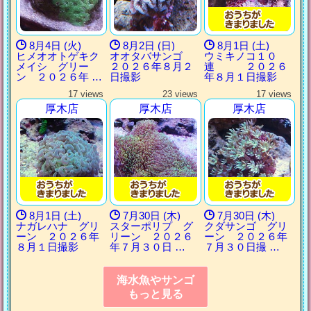
8月4日 (火)
8月2日 (日)
8月1日 (土)
ヒメオオトゲキク
オオタバサンゴ
ウミキノコ１０
メイシ グリー
２０２６年８月２
連 ２０２６
ン ２０２６年 …
日撮影
年８月１日撮影
17 views
23 views
17 views
厚木店
厚木店
厚木店
8月1日 (土)
7月30日 (木)
7月30日 (木)
ナガレハナ グリ
スターポリプ グ
クダサンゴ グリ
ーン ２０２６年
リーン ２０２６
ーン ２０２６年
８月１日撮影
年７月３０日 …
７月３０日撮 …
海水魚やサンゴ
もっと見る