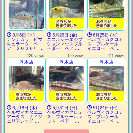
8月6日 (木)
6月26日 (金)
6月25日 (木)
ナンナカラ ビマ
ニコルシーエジプ
ペルヴィカクロミ
キュラータ ペ
シャンマウスブル
ス プルケール
ア ２０２６年 …
ーダー ペア …
イエロー ペ …
120 views
120 views
111 views
厚木店
厚木店
厚木店
6月18日 (木)
5月31日 (日)
5月24日 (日)
ペルヴィカタエニ
ペルヴィカクロミ
ペルヴィカクロミ
アータス ナイジ
ス プルケールレ
ス プルケール
ェリアレッド …
ッド ペア …
イエロー ペ …