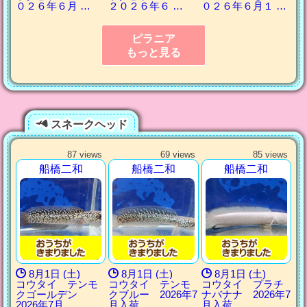
０２６年６月 …
２０２６年６ …
０２６年６月１ …
ピラニア
もっと見る
スネークヘッド
87 views
69 views
85 views
船橋二和
船橋二和
船橋二和
8月1日 (土)
8月1日 (土)
8月1日 (土)
コウタイ テンモ
コウタイ テンモ
コウタイ プラチ
クゴールデン
クブルー 2026年7
ナバナナ 2026年7
2026年7月 …
月入荷 …
月入荷 …