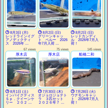
8月3日 (月)
8月2日 (日)
8月2日 (日)
レッドラインイグ
グリーンキャッ
レッドカンディ
アノディクティ
ト ペルー 2026
ル 2026年7月入
ス 2026年 …
年7月入荷 …
荷！
67 views
75 views
145 views
厚木店
厚木店
船橋二和
8月1日 (土)
7月30日 (木)
7月28日 (火)
インパイクティス
オジョロジョテト
ウナモンキャッ
Ｓｐ．クイーンケ
ラ ３匹セット
ト 2026年7月入
リー ２０２ …
２０２６年７ …
荷！