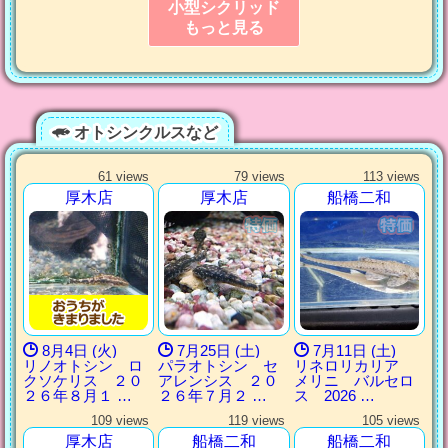
小型シクリッド
もっと見る
オトシンクルスなど
61 views
79 views
113 views
厚木店
厚木店
船橋二和
8月4日 (火)
7月25日 (土)
7月11日 (土)
リノオトシン ロ
パラオトシン セ
リネロリカリア
クソケリス ２０
アレンシス ２０
メリニ バルセロ
２６年８月１ …
２６年７月２ …
ス 2026 …
109 views
119 views
105 views
厚木店
船橋二和
船橋二和