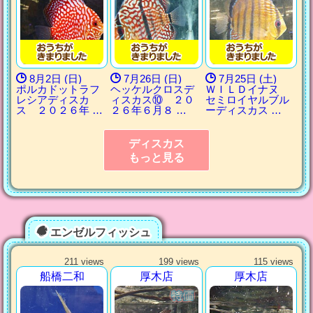
8月2日 (日)
7月26日 (日)
7月25日 (土)
ポルカドットラフ
ヘッケルクロスデ
ＷＩＬＤイナヌ
レシアディスカ
ィスカス⑩ ２０
セミロイヤルブル
ス ２０２６年 …
２６年６月８ …
ーディスカス …
ディスカス
もっと見る
エンゼルフィッシュ
211 views
199 views
115 views
船橋二和
厚木店
厚木店