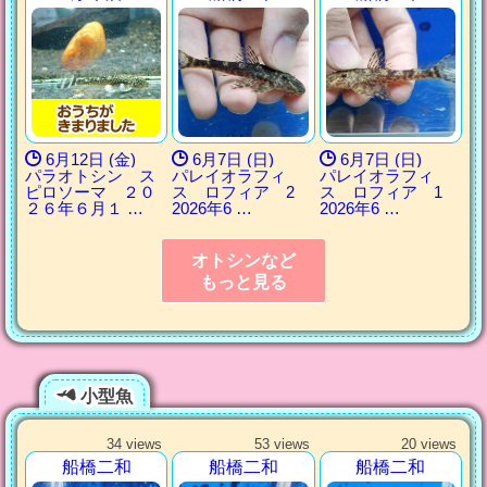
6月12日 (金)
6月7日 (日)
6月7日 (日)
パラオトシン ス
パレイオラフィ
パレイオラフィ
ピロソーマ ２０
ス ロフィア 2
ス ロフィア 1
２６年６月１ …
2026年6 …
2026年6 …
オトシンなど
もっと見る
小型魚
34 views
53 views
20 views
船橋二和
船橋二和
船橋二和