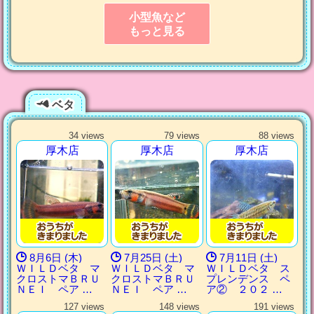
小型魚など
もっと見る
ベタ
34 views
79 views
88 views
厚木店
厚木店
厚木店
8月6日 (木)
7月25日 (土)
7月11日 (土)
ＷＩＬＤベタ マ
ＷＩＬＤベタ マ
ＷＩＬＤベタ ス
クロストマＢＲＵ
クロストマＢＲＵ
プレンデンス ペ
ＮＥＩ ペア …
ＮＥＩ ペア …
ア② ２０２ …
127 views
148 views
191 views