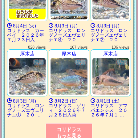
8月4日 (火)
8月3日 (月)
8月3日 (月)
コリドラス ガー
コリドラス ロン
コリドラス ロン
ベイ ２０２６年
グノーズエヴェリ
グノーズエヴェリ
７月２３日入 …
ナエ④ ２０ …
ナエ② ２０ …
828 views
167 views
106 views
厚木店
厚木店
厚木店
8月3日 (月)
8月2日 (日)
8月1日 (土)
コリドラス ロン
コリドラス ゲリ
コリドラス アマ
グノーズエヴェリ
ィ ２０２６年７
パエンシス ２０
ナエ① ２０ …
月２８日入荷
２６年７月１ …
コリドラス
もっと見る