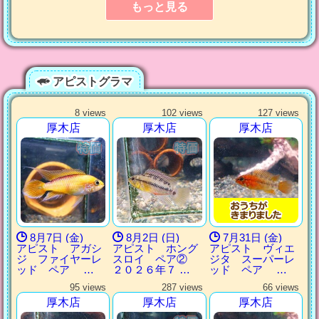
もっと見る
アピストグラマ
8 views
102 views
127 views
厚木店
厚木店
厚木店
8月7日 (金)
8月2日 (日)
7月31日 (金)
アピスト アガシ
アピスト ホング
アピスト ヴィエ
ジ ファイヤーレ
スロイ ペア②
ジタ スーパーレ
ッド ペア …
２０２６年７ …
ッド ペア …
95 views
287 views
66 views
厚木店
厚木店
厚木店