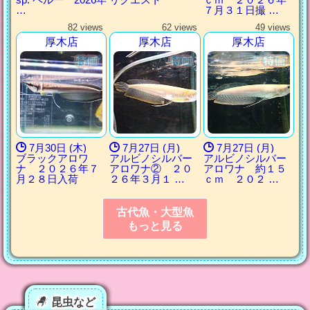
…
７月３１日撮 …
82 views
62 views
49 views
厚木店
厚木店
厚木店
7月30日 (木)
7月27日 (月)
7月27日 (月)
ブラックアロワ
アルビノシルバー
アルビノシルバー
ナ ２０２６年７
アロワナ② ２０
アロワナ 約１５
月２８日入荷
２６年３月１ …
ｃｍ ２０２ …
古代魚・大型魚
もっと見る
昆虫など