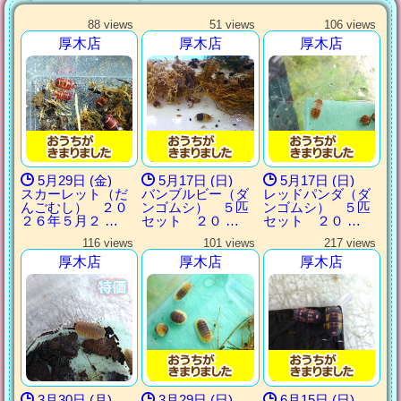
88 views
51 views
106 views
厚木店
厚木店
厚木店
5月29日 (金)
5月17日 (日)
5月17日 (日)
スカーレット（だ
バンブルビー（ダ
レッドパンダ（ダ
んごむし） ２０
ンゴムシ） ５匹
ンゴムシ） ５匹
２６年５月２ …
セット ２０ …
セット ２０ …
116 views
101 views
217 views
厚木店
厚木店
厚木店
3月30日 (月)
3月29日 (日)
6月15日 (日)