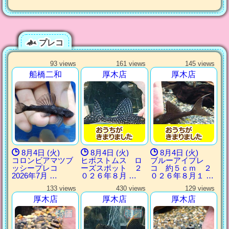
プレコ
93 views
161 views
145 views
船橋二和
厚木店
厚木店
8月4日 (火)
8月4日 (火)
8月4日 (火)
コロンビアマツブ
ヒポストムス ロ
ブルーアイプレ
ッシープレコ
ーズスポット ２
コ 約５ｃｍ ２
2026年7月 …
０２６年８月 …
０２６年８月１ …
133 views
430 views
129 views
厚木店
厚木店
厚木店