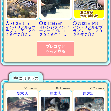
8月3日 (月)
8月2日 (日)
7月31日 (金)
インペリアルゼブ
オレンジフィンア
インペリアルゼブ
ラプレコ⑤ ２０
ーマードプレコ
ラプレコ③ ２０
２６年７月２ …
２０２６年４ …
２６年７月２ …
プレコなど
もっと見る
コリドラス
91 views
871 views
732 views
厚木店
厚木店
厚木店