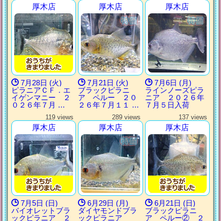
厚木店
厚木店
厚木店
7月28日 (火)
7月21日 (火)
7月6日 (月)
ピラニアＣＦ．エ
ブラックピラニ
ラインノーズピラ
イゲンマニー ２
ア ペルー ２０
ニア ２０２６年
０２６年７月 …
２６年７月１１ …
７月５日入荷
119 views
289 views
137 views
厚木店
厚木店
厚木店
7月5日 (日)
6月29日 (月)
6月21日 (日)
バイオレットブラ
ダイヤモンドブラ
ブラックピラニ
ックピラニア ２
ックピラニア
ア ペルー② ２