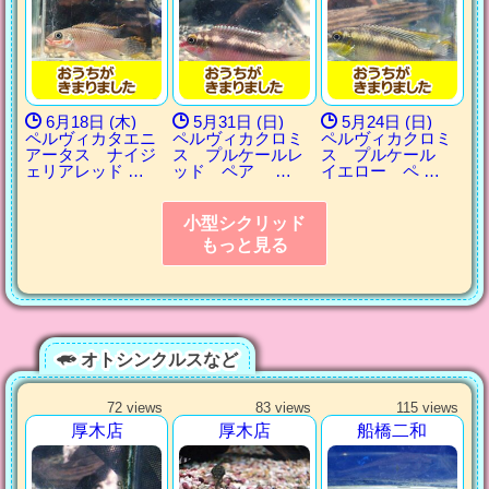
6月18日 (木)
5月31日 (日)
5月24日 (日)
ペルヴィカタエニ
ペルヴィカクロミ
ペルヴィカクロミ
アータス ナイジ
ス プルケールレ
ス プルケール
ェリアレッド …
ッド ペア …
イエロー ペ …
小型シクリッド
もっと見る
オトシンクルスなど
72 views
83 views
115 views
厚木店
厚木店
船橋二和