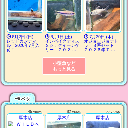
8月2日 (日)
8月1日 (土)
7月30日 (木)
レッドカンディ
インパイクティス
オジョロジョテト
ル 2026年7月入
Ｓｐ．クイーンケ
ラ ３匹セット
荷！
リー ２０２ …
２０２６年７ …
小型魚など
もっと見る
ベタ
45 views
82 views
90 views
厚木店
厚木店
厚木店