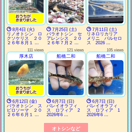
8月4日 (火)
7月25日 (土)
7月11日 (土)
リノオトシン ロ
パラオトシン セ
リネロリカリア
クソケリス ２０
アレンシス ２０
メリニ バルセロ
２６年８月１ …
２６年７月２ …
ス 2026 …
111 views
121 views
105 views
厚木店
船橋二和
船橋二和
6月12日 (金)
6月7日 (日)
6月7日 (日)
パラオトシン ス
パレイオラフィ
パレイオラフィ
ピロソーマ ２０
ス ロフィア 2
ス ロフィア 1
２６年６月１ …
2026年6 …
2026年6 …
オトシンなど