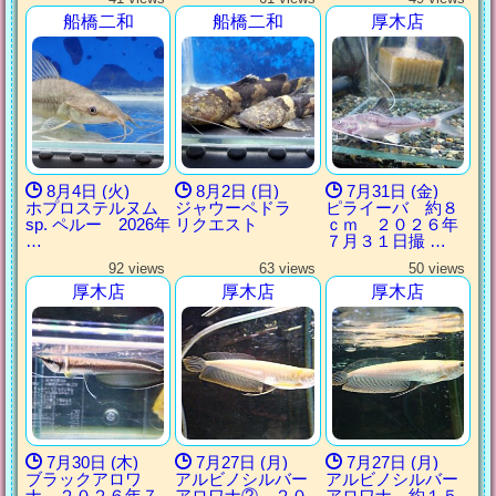
船橋二和
船橋二和
厚木店
8月4日 (火)
8月2日 (日)
7月31日 (金)
ホプロステルヌム
ジャウーペドラ
ピライーバ 約８
sp. ペルー 2026年
リクエスト
ｃｍ ２０２６年
…
７月３１日撮 …
92 views
63 views
50 views
厚木店
厚木店
厚木店
7月30日 (木)
7月27日 (月)
7月27日 (月)
ブラックアロワ
アルビノシルバー
アルビノシルバー
ナ ２０２６年７
アロワナ② ２０
アロワナ 約１５