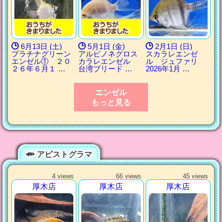
6月13日 (土)
5月1日 (金)
2月1日 (日)
プラチナグリーン
アルビノネグロス
スカラレエンゼ
エンゼル① ２０
カラレエンゼル
ル ジュファリ
２６年６月１ …
台湾ブリード …
2026年1月 …
エンゼル
もっと見る
アピストグラマ
4 views
66 views
45 views
厚木店
厚木店
厚木店