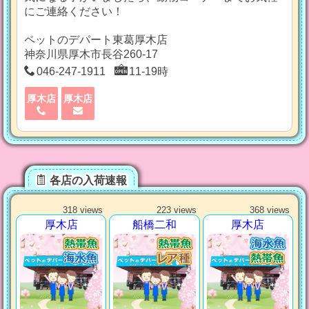
にご連絡ください！
ペットのデパート東葛厚木店
神奈川県厚木市長谷260-17
046-247-1911
11-19時
厚木店
厚木店
各店の入荷速報
318 views
223 views
368 views
厚木店
船橋二和
厚木店