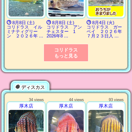
8月8日 (土)
8月8日 (土)
8月4日 (火)
コリドラス イル
コリドラス アン
コリドラス ガー
ミナティグリー
チェスター 1
ベイ ２０２６年
ン ２０２６年 …
2026年8 …
７月２３日入 …
コリドラス
もっと見る
ディスカス
34 views
44 views
93 views
厚木店
厚木店
厚木店