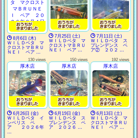
7月25日 (土)
7月11日 (土)
8月6日 (木)
ＷＩＬＤベタ マ
ＷＩＬＤベタ ス
ＷＩＬＤベタ マ
クロストマＢＲＵ
プレンデンス ペ
クロストマＢＲＵ
ＮＥＩ ペア …
ア② ２０２ …
ＮＥＩ ペア …
130 views
150 views
192 views
厚木店
厚木店
厚木店
6月26日 (金)
6月19日 (金)
6月13日 (土)
ＷＩＬＤベタ イ
ＷＩＬＤベタ ス
ＷＩＬＤベタ マ
ンベリス ペ
プレンデンス ペ
クロストマＢＲＵ
ア ２０２６年
ア ２０２６ …
ＮＥＩ ペア …
…