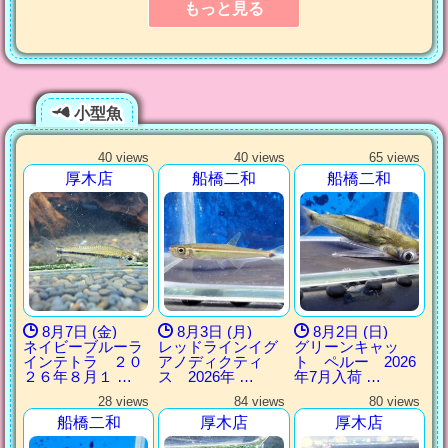
もっと見る
小型魚
40 views
40 views
65 views
厚木店
船橋二和
船橋二和
8月7日 (金)
8月3日 (月)
8月2日 (日)
ネイビーブルーラ
レッドラインイグ
グリーンキャッ
インテトラ ２０
アノディクティ
ト ペルー 2026
２６年８月１ …
ス 2026年 …
年7月入荷 …
28 views
84 views
80 views
船橋二和
厚木店
厚木店