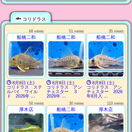
コリドラス
68 views
51 views
35 views
船橋二和
船橋二和
船橋二和
8月8日 (土)
8月8日 (土)
8月8日 (土)
コリドラス ステ
コリドラス アン
コリドラス アン
ルバイ ワイル
チェスター 3
チェスター 2026
ド 2026年 …
2026年 …
年8月入 …
50 views
30 views
110 views
厚木店
船橋二和
厚木店