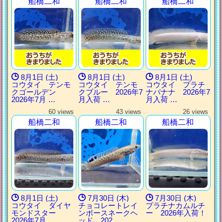
船橋二和
船橋二和
船橋二和
8月1日 (土)
8月1日 (土)
8月1日 (土)
コウタイ テンモ
コウタイ テンモ
コウタイ プラチ
クゴールデン
クブルー 2026年7
ナバナナ 2026年7
2026年7月 …
月入荷 …
月入荷 …
60 views
43 views
26 views
船橋二和
船橋二和
船橋二和
8月1日 (土)
7月30日 (木)
7月30日 (木)
コウタイ ダイヤ
チョコレートレイ
プラチナカムルチ
モンドスター
ンボースネークヘ
ー 2026年入荷！
2026年7月 …
ッド 202 …