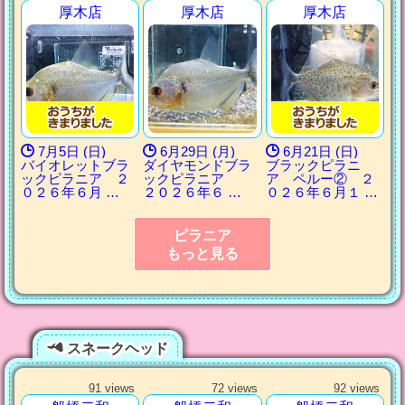
厚木店
厚木店
厚木店
7月5日 (日)
6月29日 (月)
6月21日 (日)
バイオレットブラ
ダイヤモンドブラ
ブラックピラニ
ックピラニア ２
ックピラニア
ア ペルー② ２
０２６年６月 …
２０２６年６ …
０２６年６月１ …
ピラニア
もっと見る
スネークヘッド
91 views
72 views
92 views