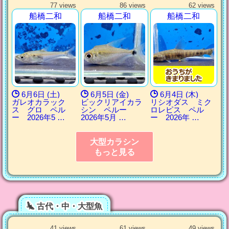
77 views
86 views
62 views
船橋二和
船橋二和
船橋二和
6月6日 (土)
6月5日 (金)
6月4日 (木)
ガレオカラック
ビックリアイカラ
リシオダス ミク
ス グロ ペル
シン ペルー
ロレピス ペル
ー 2026年5 …
2026年5月 …
ー 2026年 …
大型カラシン
もっと見る
古代・中・大型魚
41 views
61 views
49 views