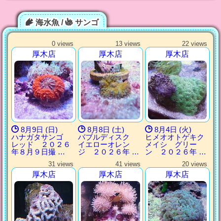
海水魚 /
サンゴ
0 views
13 views
22 views
厚木店
厚木店
厚木店
8月9日 (日)
8月8日 (土)
8月4日 (火)
ハナガタサンゴ
バブルディスク
ヒメオオトゲキク
レッド ２０２６
イエローオレン
メイシ グリー
年８月９日撮 …
ジ ２０２６年 …
ン ２０２６年 …
31 views
41 views
20 views
厚木店
厚木店
厚木店