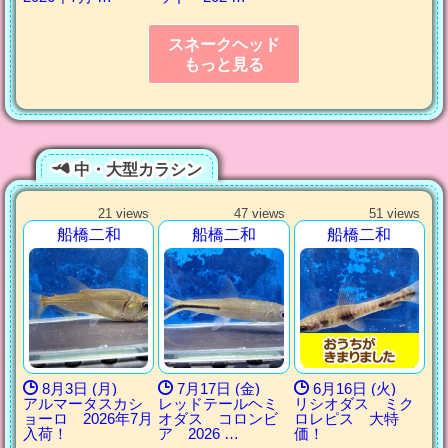
スネークヘッド
もっと見る
中・大型カラシン
21 views
47 views
51 views
船橋二和
船橋二和
船橋二和
8月3日 (月)
7月17日 (金)
6月16日 (火)
アルマータスカシ
レッドテールヘミ
リシオダス ミク
ョーロ 2026年7月
オダス コロンビ
ロレピス 大特
入荷！
ア 2026 …
価！