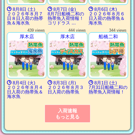
8月8日 (土)
8月7日 (金)
8月6日 (木)
２０２６年８月７
8月7日船橋二和の
２０２６年８月６
日８日入荷の熱帯
熱帯魚入荷情報！
日入荷の熱帯魚＆
魚＆海水魚
コリドラス …
海水魚
439 views
444 views
344 views
厚木店
厚木店
船橋二和
8月4日 (火)
8月3日 (月)
8月1日 (土)
２０２６年８月４
２０２６年８月３
7月31日船橋二和の
日入荷の熱帯魚＆
日入荷の熱帯魚
熱帯魚入荷情報！
海水魚
入荷速報
もっと見る