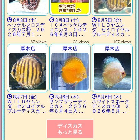
8月8日 (土)
8月8日 (土)
8月7日 (金)
ヘッケルクロスデ
ＩＣＡヘッケルデ
ＷＩＬＤヤムン
ィスカス⑥ ２０
ィスカス ２０２
ダ セミロイヤル
２６年７月１ …
６年８月３日 …
ブルーディスカ …
87 views
28 views
107 views
厚木店
厚木店
厚木店
8月7日 (金)
8月6日 (木)
8月6日 (木)
ＷＩＬＤヤムン
サンフラワーディ
ホワイトスネーク
ダ セミロイヤル
スカス ２０２６
ディスカス③ ２
ブルーディスカ …
年８月４日入 …
０２６年６月 …
ディスカス
もっと見る