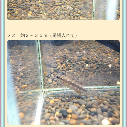
メス 約２～３ｃｍ（尾鰭入れて）