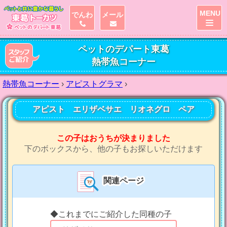
MENU
でんわ
メール
ペットのデパート東葛
熱帯魚コーナー
熱帯魚コーナー
›
アピストグラマ
›
アピスト エリザベサエ リオネグロ ペア
この子はおうちが決まりました
下のボックスから、他の子もお探しいただけます
関連ページ
◆これまでにご紹介した同種の子