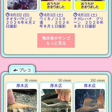
8月2日 (日)
8月1日 (土)
8月1日 (土)
オオタバサンゴ
ウミキノコ１０
ナガレハナ グリ
２０２６年８月２
連 ２０２６
ーン ２０２６年
日撮影
年８月１日撮影
８月１日撮影
海水魚やサンゴ
もっと見る
プレコ
36 views
50 views
192 views
厚木店
厚木店
厚木店