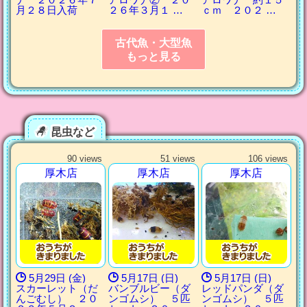
月２８日入荷
２６年３月１ …
ｃｍ ２０２ …
古代魚・大型魚
もっと見る
昆虫など
90 views
51 views
106 views
厚木店
厚木店
厚木店
5月29日 (金)
5月17日 (日)
5月17日 (日)
スカーレット（だ
バンブルビー（ダ
レッドパンダ（ダ
んごむし） ２０
ンゴムシ） ５匹
ンゴムシ） ５匹