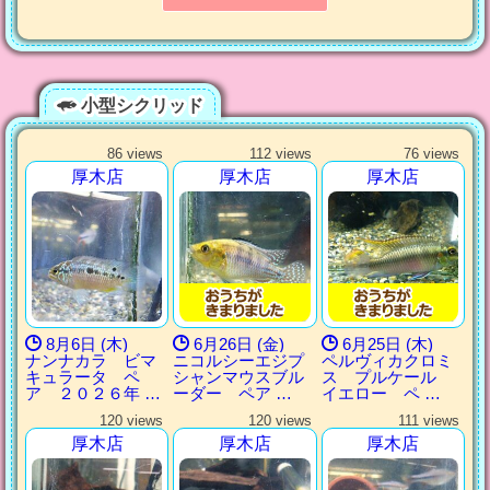
小型シクリッド
86 views
112 views
76 views
厚木店
厚木店
厚木店
8月6日 (木)
6月26日 (金)
6月25日 (木)
ナンナカラ ビマ
ニコルシーエジプ
ペルヴィカクロミ
キュラータ ペ
シャンマウスブル
ス プルケール
ア ２０２６年 …
ーダー ペア …
イエロー ペ …
120 views
120 views
111 views
厚木店
厚木店
厚木店