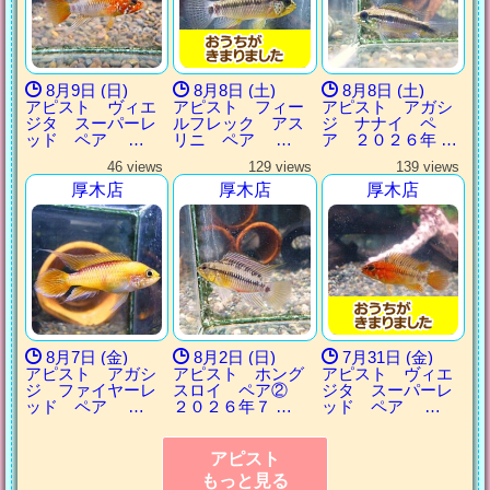
8月9日 (日)
8月8日 (土)
8月8日 (土)
アピスト ヴィエ
アピスト フィー
アピスト アガシ
ジタ スーパーレ
ルフレック アス
ジ ナナイ ペ
ッド ペア …
リニ ペア …
ア ２０２６年 …
46 views
129 views
139 views
厚木店
厚木店
厚木店
8月7日 (金)
8月2日 (日)
7月31日 (金)
アピスト アガシ
アピスト ホング
アピスト ヴィエ
ジ ファイヤーレ
スロイ ペア②
ジタ スーパーレ
ッド ペア …
２０２６年７ …
ッド ペア …
アピスト
もっと見る