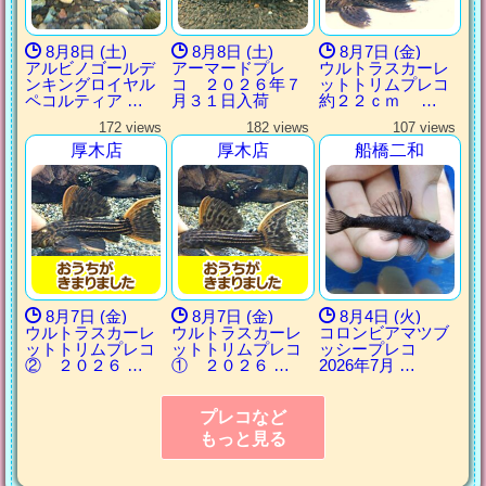
8月8日 (土)
8月8日 (土)
8月7日 (金)
アルビノゴールデ
アーマードプレ
ウルトラスカーレ
ンキングロイヤル
コ ２０２６年７
ットトリムプレコ
ペコルティア …
月３１日入荷
約２２ｃｍ …
172 views
182 views
107 views
厚木店
厚木店
船橋二和
8月7日 (金)
8月7日 (金)
8月4日 (火)
ウルトラスカーレ
ウルトラスカーレ
コロンビアマツブ
ットトリムプレコ
ットトリムプレコ
ッシープレコ
② ２０２６ …
① ２０２６ …
2026年7月 …
プレコなど
もっと見る