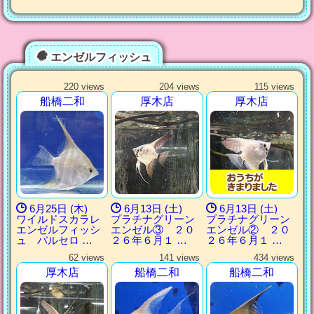
エンゼルフィッシュ
220 views
204 views
115 views
船橋二和
厚木店
厚木店
6月25日 (木)
6月13日 (土)
6月13日 (土)
ワイルドスカラレ
プラチナグリーン
プラチナグリーン
エンゼルフィッシ
エンゼル③ ２０
エンゼル② ２０
ュ バルセロ …
２６年６月１ …
２６年６月１ …
62 views
141 views
434 views
厚木店
船橋二和
船橋二和