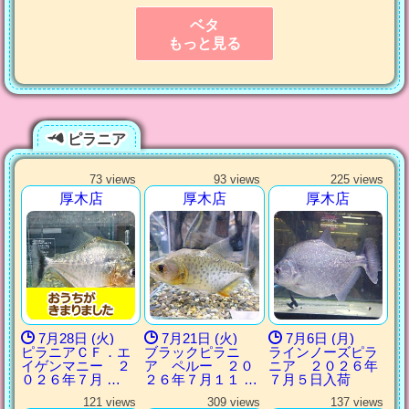
ベタ
もっと見る
ピラニア
73 views
93 views
225 views
厚木店
厚木店
厚木店
7月28日 (火)
7月21日 (火)
7月6日 (月)
ピラニアＣＦ．エ
ブラックピラニ
ラインノーズピラ
イゲンマニー ２
ア ペルー ２０
ニア ２０２６年
０２６年７月 …
２６年７月１１ …
７月５日入荷
121 views
309 views
137 views