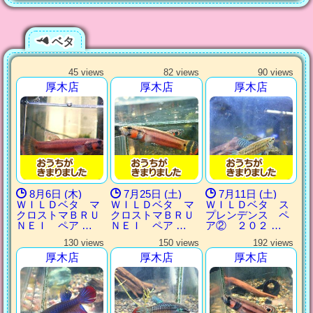
ベタ
45 views
82 views
90 views
厚木店
厚木店
厚木店
8月6日 (木)
7月25日 (土)
7月11日 (土)
ＷＩＬＤベタ マ
ＷＩＬＤベタ マ
ＷＩＬＤベタ ス
クロストマＢＲＵ
クロストマＢＲＵ
プレンデンス ペ
ＮＥＩ ペア …
ＮＥＩ ペア …
ア② ２０２ …
130 views
150 views
192 views
厚木店
厚木店
厚木店