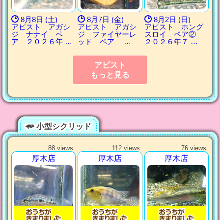
8月8日 (土)
8月7日 (金)
8月2日 (日)
アピスト アガシ
アピスト アガシ
アピスト ホング
ジ ナナイ ペ
ジ ファイヤーレ
スロイ ペア②
ア ２０２６年 …
ッド ペア …
２０２６年７ …
アピスト
もっと見る
小型シクリッド
88 views
112 views
76 views
厚木店
厚木店
厚木店