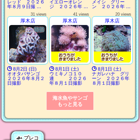
レッド ２０２６
イエローオレン
メイシ グリー
年８月９日撮 …
ジ ２０２６年 …
ン ２０２６年 …
31 views
41 views
20 views
厚木店
厚木店
厚木店
8月2日 (日)
8月1日 (土)
8月1日 (土)
オオタバサンゴ
ウミキノコ１０
ナガレハナ グリ
２０２６年８月２
連 ２０２６
ーン ２０２６年
日撮影
年８月１日撮影
８月１日撮影
海水魚やサンゴ
もっと見る
プレコ