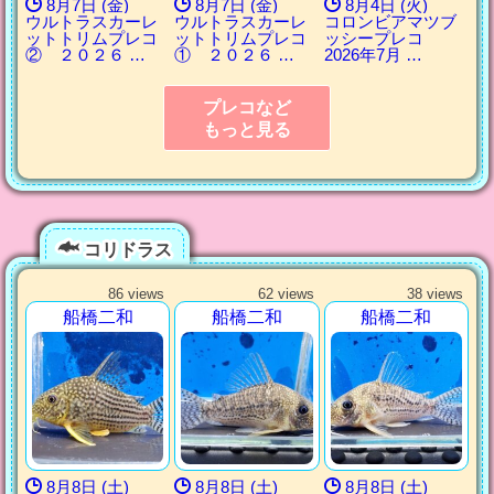
8月7日 (金)
8月7日 (金)
8月4日 (火)
ウルトラスカーレ
ウルトラスカーレ
コロンビアマツブ
ットトリムプレコ
ットトリムプレコ
ッシープレコ
② ２０２６ …
① ２０２６ …
2026年7月 …
プレコなど
もっと見る
コリドラス
86 views
62 views
38 views
船橋二和
船橋二和
船橋二和
8月8日 (土)
8月8日 (土)
8月8日 (土)