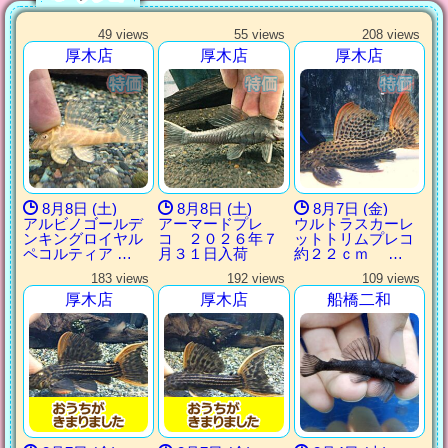
49 views
55 views
208 views
厚木店
厚木店
厚木店
8月8日 (土)
8月8日 (土)
8月7日 (金)
アルビノゴールデ
アーマードプレ
ウルトラスカーレ
ンキングロイヤル
コ ２０２６年７
ットトリムプレコ
ペコルティア …
月３１日入荷
約２２ｃｍ …
183 views
192 views
109 views
厚木店
厚木店
船橋二和