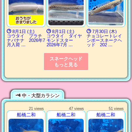
8月1日 (土)
8月1日 (土)
7月30日 (木)
コウタイ プラチ
コウタイ ダイヤ
チョコレートレイ
ナバナナ 2026年7
モンドスター
ンボースネークヘ
月入荷 …
2026年7月 …
ッド 202 …
スネークヘッド
もっと見る
中・大型カラシン
21 views
47 views
51 views
船橋二和
船橋二和
船橋二和