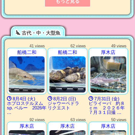
もっと見る
古代・中・大型魚
41 views
62 views
49 views
船橋二和
船橋二和
厚木店
8月4日 (火)
8月2日 (日)
7月31日 (金)
ホプロステルヌム
ジャウーペドラ
ピライーバ 約８
sp. ペルー 2026年
リクエスト
ｃｍ ２０２６年
…
７月３１日撮 …
92 views
63 views
50 views
厚木店
厚木店
厚木店