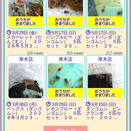
5月29日 (金)
5月17日 (日)
5月17日 (日)
スカーレット（だ
バンブルビー（ダ
レッドパンダ（ダ
んごむし） ２０
ンゴムシ） ５匹
ンゴムシ） ５匹
２６年５月２ …
セット ２０ …
セット ２０ …
118 views
103 views
217 views
厚木店
厚木店
厚木店
3月30日 (月)
3月29日 (日)
6月15日 (日)
ベックス（ダンゴ
レモンブルー（ダ
ダンゴムシ ピン
ムシ） ２０２
ンゴムシ） ５匹
クランボ ５匹セ
６年３月２３ …
セット ２０ …
ット ２０２ …