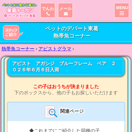
MENU
でんわ
メール
ペットのデパート東葛
熱帯魚コーナー
熱帯魚コーナー
›
アピストグラマ
›
アピスト アガシジ ブルーフレーム ペア ２
０２６年６月６日入荷
この子はおうちが決まりました
下のボックスから、他の子もお探しいただけます
関連ページ
◆これまでにご紹介した同種の子