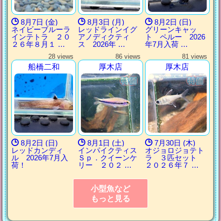
8月7日 (金)
8月3日 (月)
8月2日 (日)
ネイビーブルーラ
レッドラインイグ
グリーンキャッ
インテトラ ２０
アノディクティ
ト ペルー 2026
２６年８月１ …
ス 2026年 …
年7月入荷 …
28 views
86 views
81 views
船橋二和
厚木店
厚木店
8月2日 (日)
8月1日 (土)
7月30日 (木)
レッドカンディ
インパイクティス
オジョロジョテト
ル 2026年7月入
Ｓｐ．クイーンケ
ラ ３匹セット
荷！
リー ２０２ …
２０２６年７ …
小型魚など
もっと見る