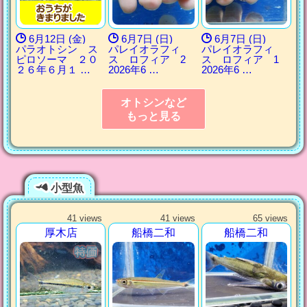
6月12日 (金)
6月7日 (日)
6月7日 (日)
パラオトシン ス
パレイオラフィ
パレイオラフィ
ピロソーマ ２０
ス ロフィア 2
ス ロフィア 1
２６年６月１ …
2026年6 …
2026年6 …
オトシンなど
もっと見る
小型魚
41 views
41 views
65 views
厚木店
船橋二和
船橋二和