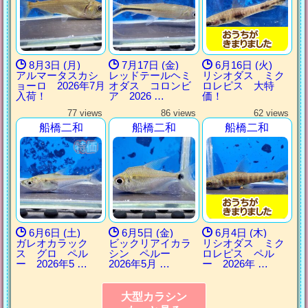
8月3日 (月)
7月17日 (金)
6月16日 (火)
アルマータスカシ
レッドテールヘミ
リシオダス ミク
ョーロ 2026年7月
オダス コロンビ
ロレピス 大特
入荷！
ア 2026 …
価！
77 views
86 views
62 views
船橋二和
船橋二和
船橋二和
6月6日 (土)
6月5日 (金)
6月4日 (木)
ガレオカラック
ビックリアイカラ
リシオダス ミク
ス グロ ペル
シン ペルー
ロレピス ペル
ー 2026年5 …
2026年5月 …
ー 2026年 …
大型カラシン