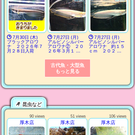
7月30日 (木)
7月27日 (月)
7月27日 (月)
ブラックアロワ
アルビノシルバー
アルビノシルバー
ナ ２０２６年７
アロワナ② ２０
アロワナ 約１５
月２８日入荷
２６年３月１ …
ｃｍ ２０２ …
古代魚・大型魚
もっと見る
昆虫など
90 views
51 views
106 views
厚木店
厚木店
厚木店