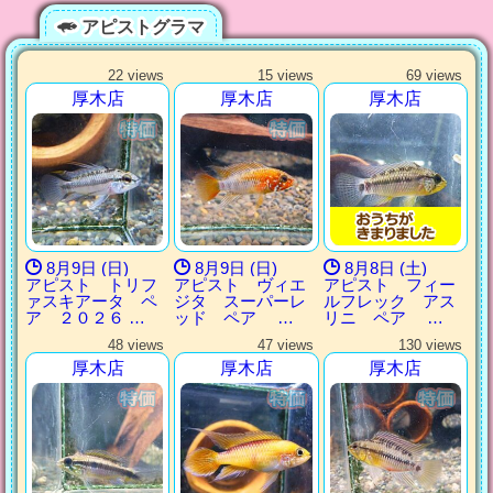
アピストグラマ
22 views
15 views
69 views
厚木店
厚木店
厚木店
8月9日 (日)
8月9日 (日)
8月8日 (土)
アピスト トリフ
アピスト ヴィエ
アピスト フィー
ァスキアータ ペ
ジタ スーパーレ
ルフレック アス
ア ２０２６ …
ッド ペア …
リニ ペア …
48 views
47 views
130 views
厚木店
厚木店
厚木店