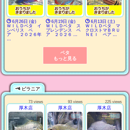
6月26日 (金)
6月19日 (金)
6月13日 (土)
ＷＩＬＤベタ イ
ＷＩＬＤベタ ス
ＷＩＬＤベタ マ
ンベリス ペ
プレンデンス ペ
クロストマＢＲＵ
ア ２０２６年
ア ２０２６ …
ＮＥＩ ペア …
…
ベタ
もっと見る
ピラニア
73 views
93 views
225 views
厚木店
厚木店
厚木店