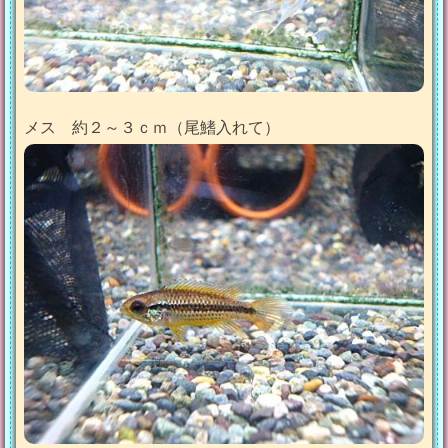
メス 約２～３ｃｍ（尾鰭入れて）