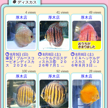
ディスカス
4 views
41 views
49 views
厚木店
厚木店
厚木店
8月9日 (日)
8月8日 (土)
8月8日 (土)
爆安！ブルースコ
ヘッケルクロスデ
ＩＣＡヘッケルデ
ーピオンディスカ
ィスカス⑥ ２０
ィスカス ２０２
ス ２０２６ …
２６年７月１ …
６年８月３日 …
100 views
92 views
28 views
厚木店
厚木店
厚木店