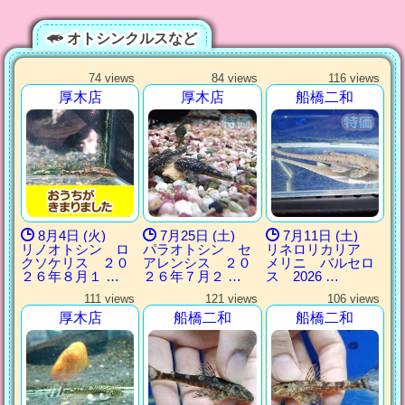
オトシンクルスなど
74 views
84 views
116 views
厚木店
厚木店
船橋二和
8月4日 (火)
7月25日 (土)
7月11日 (土)
リノオトシン ロ
パラオトシン セ
リネロリカリア
クソケリス ２０
アレンシス ２０
メリニ バルセロ
２６年８月１ …
２６年７月２ …
ス 2026 …
111 views
121 views
106 views
厚木店
船橋二和
船橋二和