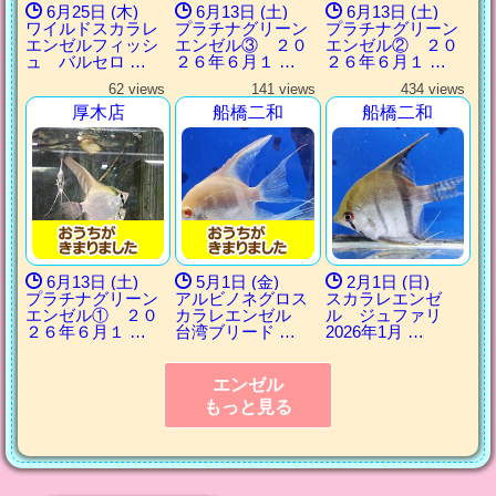
6月25日 (木)
6月13日 (土)
6月13日 (土)
ワイルドスカラレ
プラチナグリーン
プラチナグリーン
エンゼルフィッシ
エンゼル③ ２０
エンゼル② ２０
ュ バルセロ …
２６年６月１ …
２６年６月１ …
62 views
141 views
434 views
厚木店
船橋二和
船橋二和
6月13日 (土)
5月1日 (金)
2月1日 (日)
プラチナグリーン
アルビノネグロス
スカラレエンゼ
エンゼル① ２０
カラレエンゼル
ル ジュファリ
２６年６月１ …
台湾ブリード …
2026年1月 …
エンゼル
もっと見る