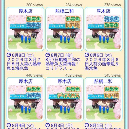
360 views
234 views
378 views
厚木店
船橋二和
厚木店
8月8日 (土)
8月7日 (金)
8月6日 (木)
２０２６年８月７
8月7日船橋二和の
２０２６年８月６
日８日入荷の熱帯
熱帯魚入荷情報！
日入荷の熱帯魚＆
魚＆海水魚
コリドラス …
海水魚
448 views
452 views
345 views
厚木店
厚木店
船橋二和
8月4日 (火)
8月3日 (月)
8月1日 (土)