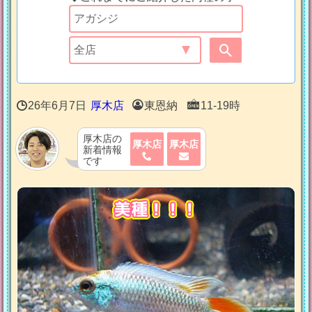
26年6月7日
厚木店
東恩納
11-19時
厚木店の
厚木店
厚木店
新着情報
です
美種！！！