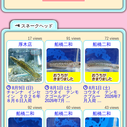
スネークヘッド
17 views
91 views
72 views
厚木店
船橋二和
船橋二和
8月9日 (日)
8月1日 (土)
8月1日 (土)
チャンナ インセ
コウタイ テンモ
コウタイ テンモ
イン ２０２６年
クゴールデン
クブルー 2026年7
８月６日入荷
2026年7月 …
月入荷 …
92 views
60 views
43 views
船橋二和
船橋二和
船橋二和