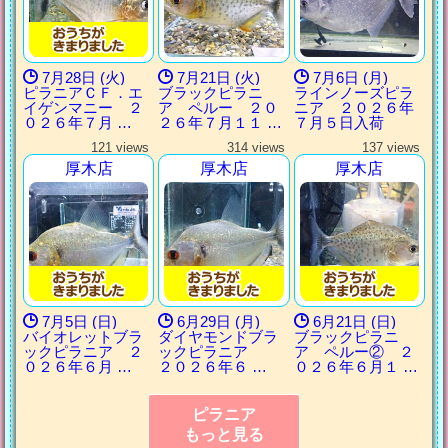
7月28日 (火)
7月21日 (火)
7月6日 (月)
ピラニアＣＦ．エ
ブラックピラニ
ラインノーズピラ
イゲンマニー ２
ア ペルー ２０
ニア ２０２６年
０２６年７月 …
２６年７月１１ …
７月５日入荷
121 views
314 views
137 views
厚木店
厚木店
厚木店
7月5日 (日)
6月29日 (月)
6月21日 (日)
バイオレットブラ
ダイヤモンドブラ
ブラックピラニ
ックピラニア ２
ックピラニア
ア ペルー② ２
０２６年６月 …
２０２６年６ …
０２６年６月１ …
ピラニア
もっと見る