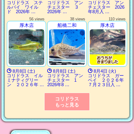
コリドラス ステ
コリドラス アン
コリドラス アン
ルバイ ワイル
チェスター 3
チェスター 2026
ド 2026年 …
2026年 …
年8月入 …
56 views
38 views
110 views
厚木店
船橋二和
厚木店
8月8日 (土)
8月8日 (土)
8月4日 (火)
コリドラス イル
コリドラス アン
コリドラス ガー
ミナティグリー
チェスター 1
ベイ ２０２６年
ン ２０２６年 …
2026年8 …
７月２３日入 …
コリドラス
もっと見る