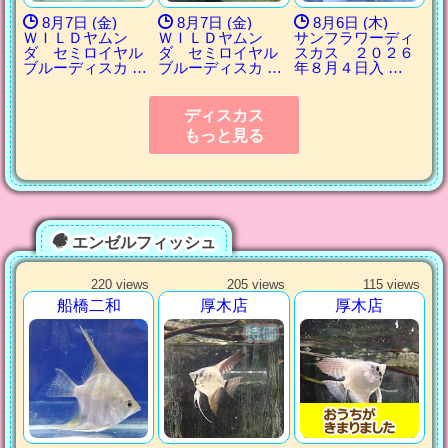
8月7日 (金)
8月7日 (金)
8月6日 (木)
ＷＩＬＤヤムン
ＷＩＬＤヤムン
サンフラワーディ
ダ セミロイヤル
ダ セミロイヤル
スカス ２０２６
ブルーディスカ …
ブルーディスカ …
年８月４日入 …
ディスカス
もっと見る
エンゼルフィッシュ
220 views
205 views
115 views
船橋二和
厚木店
厚木店