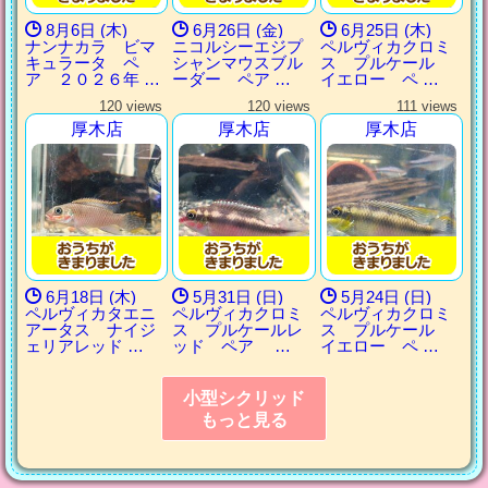
8月6日 (木)
6月26日 (金)
6月25日 (木)
ナンナカラ ビマ
ニコルシーエジプ
ペルヴィカクロミ
キュラータ ペ
シャンマウスブル
ス プルケール
ア ２０２６年 …
ーダー ペア …
イエロー ペ …
120 views
120 views
111 views
厚木店
厚木店
厚木店
6月18日 (木)
5月31日 (日)
5月24日 (日)
ペルヴィカタエニ
ペルヴィカクロミ
ペルヴィカクロミ
アータス ナイジ
ス プルケールレ
ス プルケール
ェリアレッド …
ッド ペア …
イエロー ペ …
小型シクリッド
もっと見る