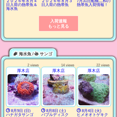
２０２６年８月４
２０２６年８月３
7月31日船橋二和の
日入荷の熱帯魚＆
日入荷の熱帯魚
熱帯魚入荷情報！
海水魚
入荷速報
もっと見る
海水魚 /
サンゴ
2 views
14 views
22 views
厚木店
厚木店
厚木店
8月9日 (日)
8月8日 (土)
8月4日 (火)
ハナガタサンゴ
バブルディスク
ヒメオオトゲキク