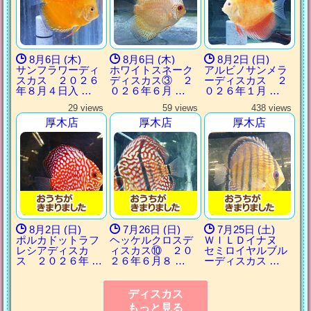
8月6日 (木)
8月6日 (木)
8月2日 (日)
サンフラワーディ
ホワイトスネーク
アルビノサンメラ
スカス ２０２６
ディスカス③ ２
ーディスカス ２
年８月４日入 …
０２６年６月 …
０２６年１月 …
29 views
59 views
438 views
厚木店
厚木店
厚木店
8月2日 (日)
7月26日 (日)
7月25日 (土)
ポルカドットラフ
ヘッケルクロスデ
ＷＩＬＤイナヌ
レシアディスカ
ィスカス⑩ ２０
セミロイヤルブル
ス ２０２６年 …
２６年６月８ …
ーディスカス …
ディスカス
もっと見る