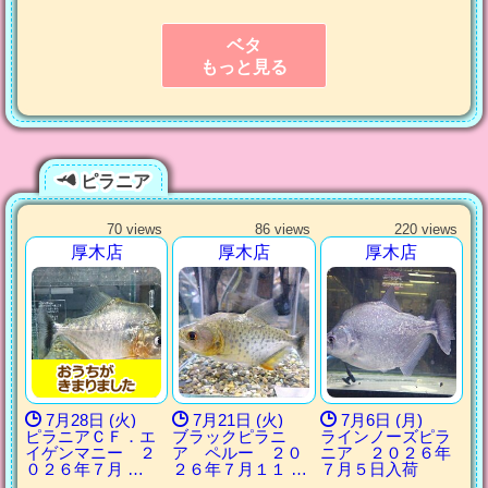
ベタ
もっと見る
ピラニア
70 views
86 views
220 views
厚木店
厚木店
厚木店
7月28日 (火)
7月21日 (火)
7月6日 (月)
ピラニアＣＦ．エ
ブラックピラニ
ラインノーズピラ
イゲンマニー ２
ア ペルー ２０
ニア ２０２６年
０２６年７月 …
２６年７月１１ …
７月５日入荷