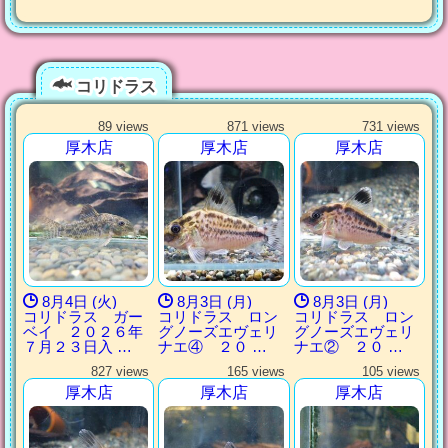
コリドラス
89 views
871 views
731 views
厚木店
厚木店
厚木店
8月4日 (火)
8月3日 (月)
8月3日 (月)
コリドラス ガー
コリドラス ロン
コリドラス ロン
ベイ ２０２６年
グノーズエヴェリ
グノーズエヴェリ
７月２３日入 …
ナエ④ ２０ …
ナエ② ２０ …
827 views
165 views
105 views
厚木店
厚木店
厚木店