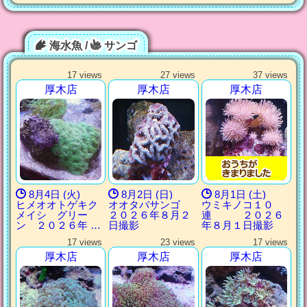
海水魚 /
サンゴ
17 views
27 views
37 views
厚木店
厚木店
厚木店
8月4日 (火)
8月2日 (日)
8月1日 (土)
ヒメオオトゲキク
オオタバサンゴ
ウミキノコ１０
メイシ グリー
２０２６年８月２
連 ２０２６
ン ２０２６年 …
日撮影
年８月１日撮影
17 views
23 views
17 views
厚木店
厚木店
厚木店