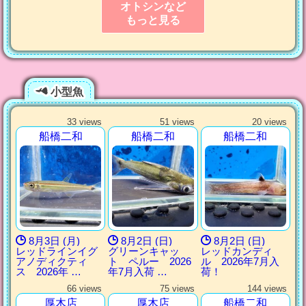
オトシンなど
もっと見る
小型魚
33 views
51 views
20 views
船橋二和
船橋二和
船橋二和
8月3日 (月)
8月2日 (日)
8月2日 (日)
レッドラインイグ
グリーンキャッ
レッドカンディ
アノディクティ
ト ペルー 2026
ル 2026年7月入
ス 2026年 …
年7月入荷 …
荷！
66 views
75 views
144 views
厚木店
厚木店
船橋二和