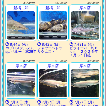
35 views
56 views
48 views
船橋二和
船橋二和
厚木店
8月4日 (火)
8月2日 (日)
7月31日 (金)
ホプロステルヌム
ジャウーペドラ
ピライーバ 約８
sp. ペルー 2026年
リクエスト
ｃｍ ２０２６年
…
７月３１日撮 …
80 views
61 views
49 views
厚木店
厚木店
厚木店
7月30日 (木)
7月27日 (月)
7月27日 (月)
ブラックアロワ
アルビノシルバー
アルビノシルバー