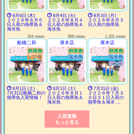
8月6日 (木)
8月4日 (火)
8月3日 (月)
２０２６年８月６
２０２６年８月４
２０２６年８月３
日入荷の熱帯魚＆
日入荷の熱帯魚＆
日入荷の熱帯魚
海水魚
海水魚
324 views
908 views
1,102 views
船橋二和
厚木店
厚木店
8月1日 (土)
8月1日 (土)
7月31日 (金)
7月31日船橋二和の
２０２６年８月１
２０２６年７月３
熱帯魚入荷情報！
日入荷の熱帯魚＆
０日３１日入荷の
海水魚
熱帯魚＆海水 …
入荷速報
もっと見る