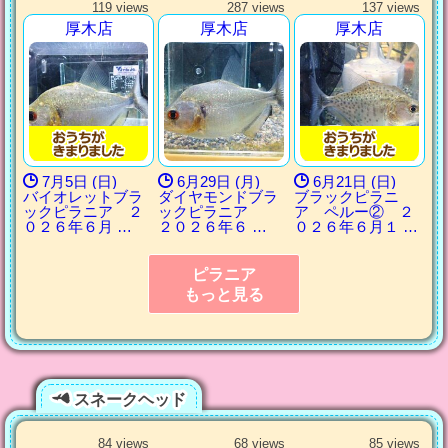
119 views
287 views
137 views
厚木店
厚木店
厚木店
7月5日 (日)
6月29日 (月)
6月21日 (日)
バイオレットブラ
ダイヤモンドブラ
ブラックピラニ
ックピラニア ２
ックピラニア
ア ペルー② ２
０２６年６月 …
２０２６年６ …
０２６年６月１ …
ピラニア
もっと見る
スネークヘッド
84 views
68 views
85 views