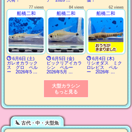
77 views
84 views
62 views
船橋二和
船橋二和
船橋二和
6月6日 (土)
6月5日 (金)
6月4日 (木)
ガレオカラック
ビックリアイカラ
リシオダス ミク
ス グロ ペル
シン ペルー
ロレピス ペル
ー 2026年5 …
2026年5月 …
ー 2026年 …
大型カラシン
もっと見る
古代・中・大型魚