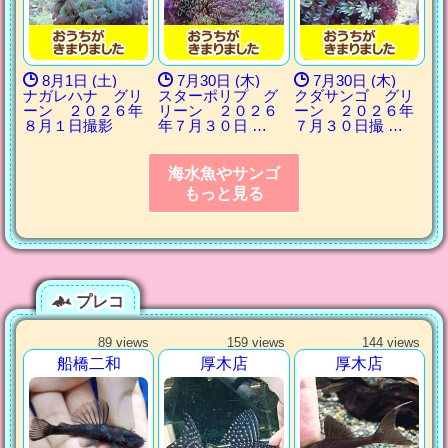
8月1日 (土)
7月30日 (木)
7月30日 (木)
ナガレハナ グリ
スターポリプ グ
クダサンゴ グリ
ーン ２０２６年
リーン ２０２６
ーン ２０２６年
８月１日撮影
年７月３０日 …
７月３０日撮 …
海水魚やサンゴ
もっと見る
プレコ
89 views
159 views
144 views
船橋二和
厚木店
厚木店