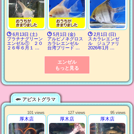
6月13日 (土)
5月1日 (金)
2月1日 (日)
プラチナグリーン
アルビノネグロス
スカラレエンゼ
エンゼル① ２０
カラレエンゼル
ル ジュファリ
２６年６月１ …
台湾ブリード …
2026年1月 …
エンゼル
もっと見る
アピストグラマ
101 views
127 views
95 views
厚木店
厚木店
厚木店