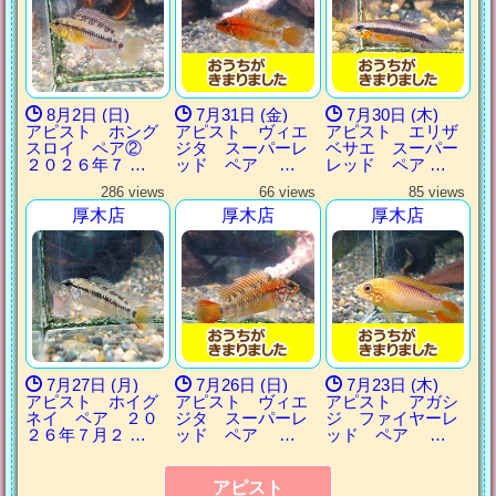
8月2日 (日)
7月31日 (金)
7月30日 (木)
アピスト ホング
アピスト ヴィエ
アピスト エリザ
スロイ ペア②
ジタ スーパーレ
ベサエ スーパー
２０２６年７ …
ッド ペア …
レッド ペア …
286 views
66 views
85 views
厚木店
厚木店
厚木店
7月27日 (月)
7月26日 (日)
7月23日 (木)
アピスト ホイグ
アピスト ヴィエ
アピスト アガシ
ネイ ペア ２０
ジタ スーパーレ
ジ ファイヤーレ
２６年７月２ …
ッド ペア …
ッド ペア …
アピスト