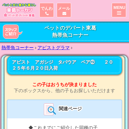
MENU
でんわ
メール
ペットのデパート東葛
熱帯魚コーナー
熱帯魚コーナー
›
アピストグラマ
›
アピスト アガシジ タパウア ペア② ２０
２５年６月２０日入荷
この子はおうちが決まりました
下のボックスから、他の子もお探しいただけます
関連ページ
◆これまでにご紹介した同種の子