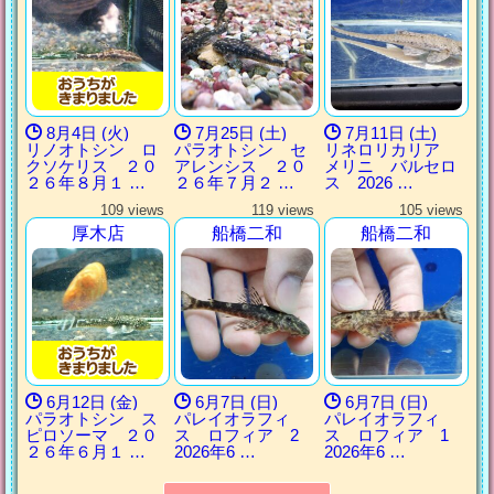
8月4日 (火)
7月25日 (土)
7月11日 (土)
リノオトシン ロ
パラオトシン セ
リネロリカリア
クソケリス ２０
アレンシス ２０
メリニ バルセロ
２６年８月１ …
２６年７月２ …
ス 2026 …
109 views
119 views
105 views
厚木店
船橋二和
船橋二和
6月12日 (金)
6月7日 (日)
6月7日 (日)
パラオトシン ス
パレイオラフィ
パレイオラフィ
ピロソーマ ２０
ス ロフィア 2
ス ロフィア 1
２６年６月１ …
2026年6 …
2026年6 …