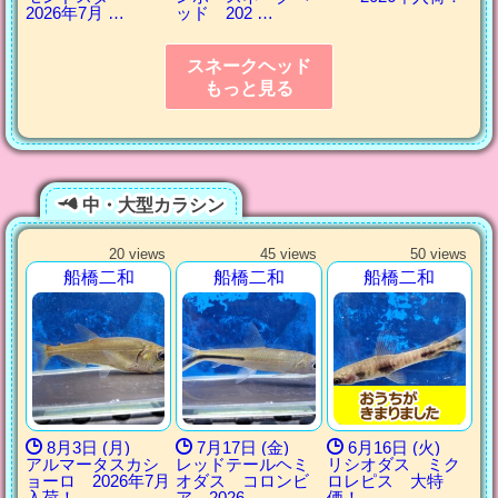
2026年7月 …
ッド 202 …
スネークヘッド
もっと見る
中・大型カラシン
20 views
45 views
50 views
船橋二和
船橋二和
船橋二和
8月3日 (月)
7月17日 (金)
6月16日 (火)
アルマータスカシ
レッドテールヘミ
リシオダス ミク
ョーロ 2026年7月
オダス コロンビ
ロレピス 大特
入荷！
ア 2026 …
価！