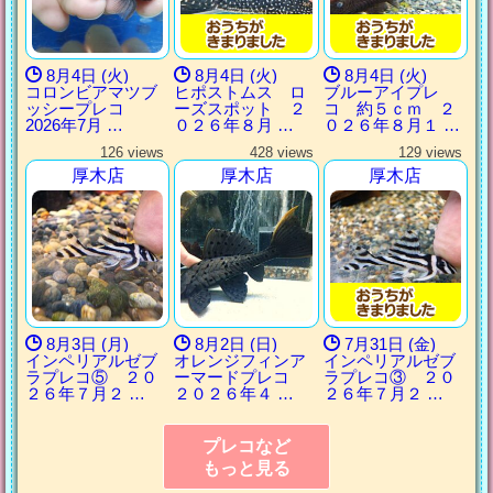
8月4日 (火)
8月4日 (火)
8月4日 (火)
コロンビアマツブ
ヒポストムス ロ
ブルーアイプレ
ッシープレコ
ーズスポット ２
コ 約５ｃｍ ２
2026年7月 …
０２６年８月 …
０２６年８月１ …
126 views
428 views
129 views
厚木店
厚木店
厚木店
8月3日 (月)
8月2日 (日)
7月31日 (金)
インペリアルゼブ
オレンジフィンア
インペリアルゼブ
ラプレコ⑤ ２０
ーマードプレコ
ラプレコ③ ２０
２６年７月２ …
２０２６年４ …
２６年７月２ …
プレコなど
もっと見る