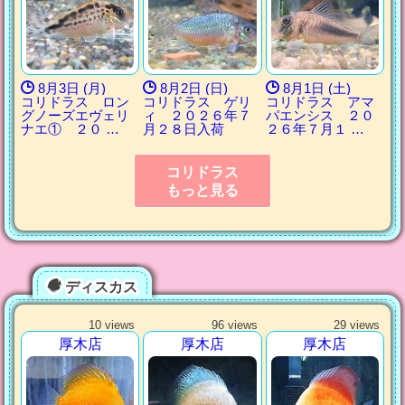
8月3日 (月)
8月2日 (日)
8月1日 (土)
コリドラス ロン
コリドラス ゲリ
コリドラス アマ
グノーズエヴェリ
ィ ２０２６年７
パエンシス ２０
ナエ① ２０ …
月２８日入荷
２６年７月１ …
コリドラス
もっと見る
ディスカス
10 views
96 views
29 views
厚木店
厚木店
厚木店