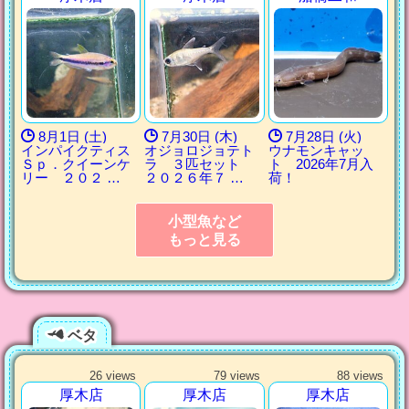
8月1日 (土)
7月30日 (木)
7月28日 (火)
インパイクティス
オジョロジョテト
ウナモンキャッ
Ｓｐ．クイーンケ
ラ ３匹セット
ト 2026年7月入
リー ２０２ …
２０２６年７ …
荷！
小型魚など
もっと見る
ベタ
26 views
79 views
88 views
厚木店
厚木店
厚木店