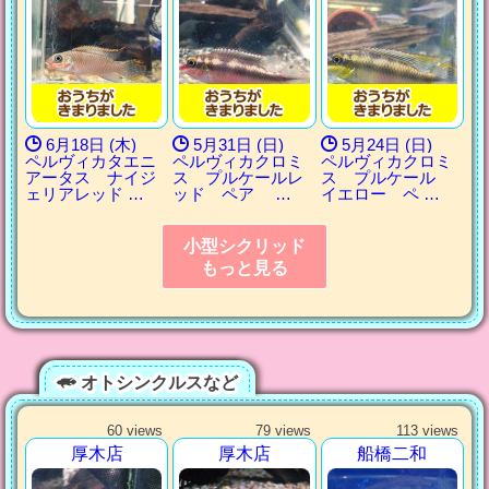
6月18日 (木)
5月31日 (日)
5月24日 (日)
ペルヴィカタエニ
ペルヴィカクロミ
ペルヴィカクロミ
アータス ナイジ
ス プルケールレ
ス プルケール
ェリアレッド …
ッド ペア …
イエロー ペ …
小型シクリッド
もっと見る
オトシンクルスなど
60 views
79 views
113 views
厚木店
厚木店
船橋二和