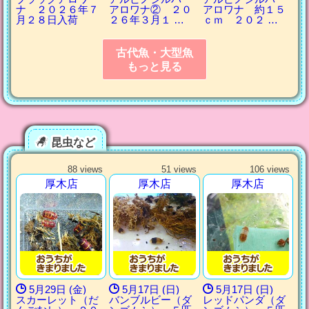
ナ ２０２６年７
アロワナ② ２０
アロワナ 約１５
月２８日入荷
２６年３月１ …
ｃｍ ２０２ …
古代魚・大型魚
もっと見る
昆虫など
88 views
51 views
106 views
厚木店
厚木店
厚木店
5月29日 (金)
5月17日 (日)
5月17日 (日)
スカーレット（だ
バンブルビー（ダ
レッドパンダ（ダ