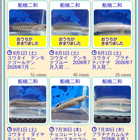
船橋二和
船橋二和
船橋二和
8月1日 (土)
8月1日 (土)
8月1日 (土)
コウタイ テンモ
コウタイ テンモ
コウタイ プラチ
クゴールデン
クブルー 2026年7
ナバナナ 2026年7
2026年7月 …
月入荷 …
月入荷 …
51 views
40 views
25 views
船橋二和
船橋二和
船橋二和
8月1日 (土)
7月30日 (木)
7月30日 (木)
コウタイ ダイヤ
チョコレートレイ
プラチナカムルチ
モンドスター
ンボースネークヘ
ー 2026年入荷！