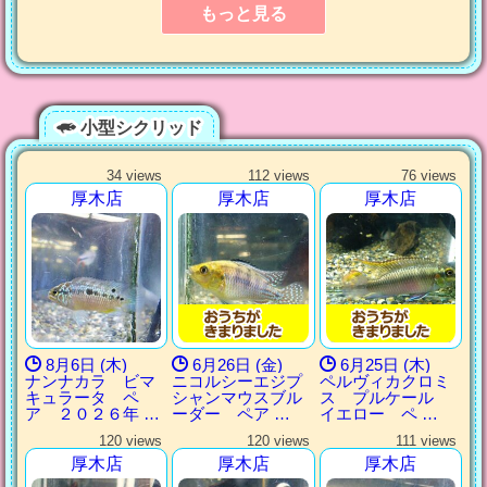
もっと見る
小型シクリッド
34 views
112 views
76 views
厚木店
厚木店
厚木店
8月6日 (木)
6月26日 (金)
6月25日 (木)
ナンナカラ ビマ
ニコルシーエジプ
ペルヴィカクロミ
キュラータ ペ
シャンマウスブル
ス プルケール
ア ２０２６年 …
ーダー ペア …
イエロー ペ …
120 views
120 views
111 views
厚木店
厚木店
厚木店