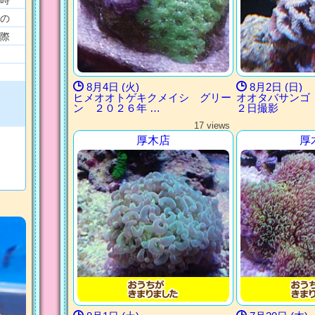
の
際
8月4日 (火)
8月2日 (日)
ヒメオオトゲキクメイシ グリー
オオタバサンゴ
ン ２０２６年 …
２日撮影
17 views
厚木店
厚