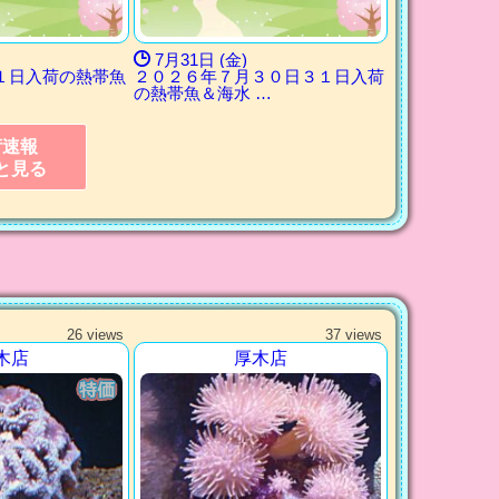
7月31日 (金)
１日入荷の熱帯魚
２０２６年７月３０日３１日入荷
の熱帯魚＆海水 …
荷速報
と見る
26 views
37 views
木店
厚木店