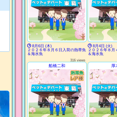
8月6日 (木)
8月4日 (火)
２０２６年８月６日入荷の熱帯魚
２０２６年８月
＆海水魚
＆海水魚
316 views
船橋二和
厚