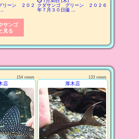
7月30日 (木)
グリーン ２０２
クダサンゴ グリーン ２０２６
…
年７月３０日撮 …
やサンゴ
と見る
154 views
133 views
木店
厚木店