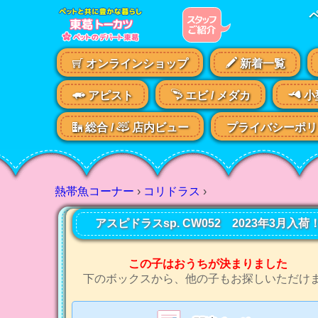
オンラインショップ
新着一覧
アピスト
エビ /
メダカ
小
総合 /
店内ビュー
プライバシーポリ
熱帯魚コーナー
›
コリドラス
›
アスピドラスsp. CW052 2023年3月入荷
この子はおうちが決まりました
下のボックスから、他の子もお探しいただけ