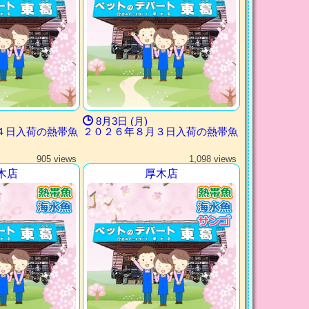
8月3日 (月)
４日入荷の熱帯魚
２０２６年８月３日入荷の熱帯魚
905 views
1,098 views
木店
厚木店