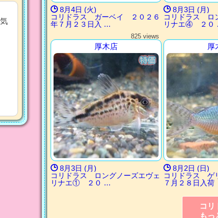
8月4日 (火)
8月3日 (月)
コリドラス ガーベイ ２０２６
コリドラス ロ
気
年７月２３日入 …
リナエ④ ２０ 
825 views
厚木店
厚
8月3日 (月)
8月2日 (日)
コリドラス ロングノーズエヴェ
コリドラス ゲ
リナエ① ２０ …
７月２８日入荷
コリ
もっ