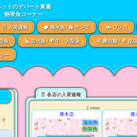
ペットのデパート東葛
熱帯魚コーナー
入荷速報
海水魚 /
サンゴ
プレコ
型魚
古代魚 /
中・大型魚
爬虫類 /
昆
シー
各店の入荷速報
！
2 views
厚木店
厚
ます