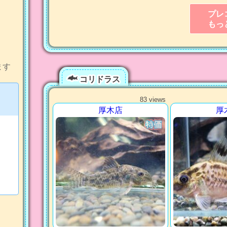
プレ
もっ
ます
コリドラス
83 views
厚木店
厚