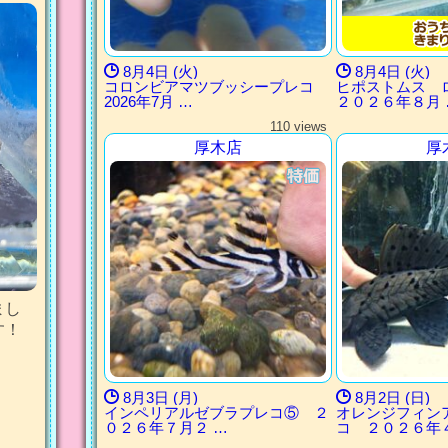
8月4日 (火)
8月4日 (火)
コロンビアマツブッシープレコ
ヒポストムス
2026年7月 …
２０２６年８月 
110 views
厚木店
厚
まし
す！
8月3日 (月)
8月2日 (日)
インペリアルゼブラプレコ⑤ ２
オレンジフィン
０２６年７月２ …
コ ２０２６年４