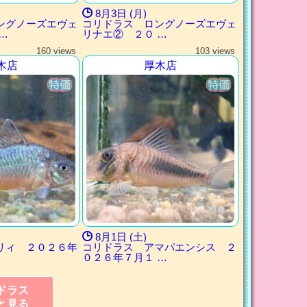
8月3日 (月)
ングノーズエヴェ
コリドラス ロングノーズエヴェ
…
リナエ② ２０ …
160 views
103 views
木店
厚木店
8月1日 (土)
リィ ２０２６年
コリドラス アマパエンシス ２
０２６年７月１ …
ドラス
と見る