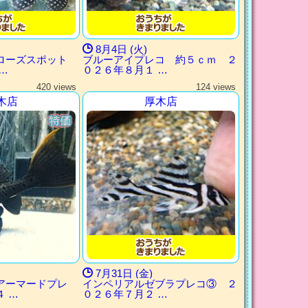
8月4日 (火)
 ローズスポット
ブルーアイプレコ 約５ｃｍ ２
…
０２６年８月１ …
420 views
124 views
木店
厚木店
7月31日 (金)
アーマードプレ
インペリアルゼブラプレコ③ ２
 …
０２６年７月２ …