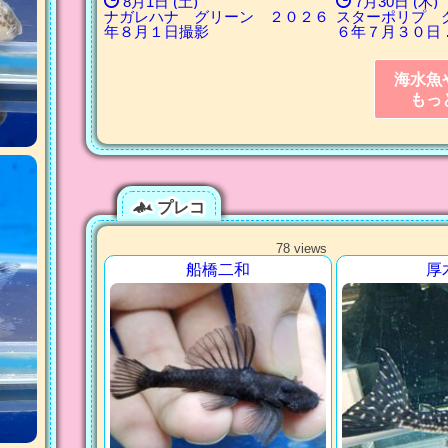
8月1日 (土)
7月30日 (木)
ナガレハナ グリーン ２０２６
スターポリプ 
年８月１日撮影
６年７月３０日 
海水魚
もっ
プレコ
78 views
船橋二和
厚