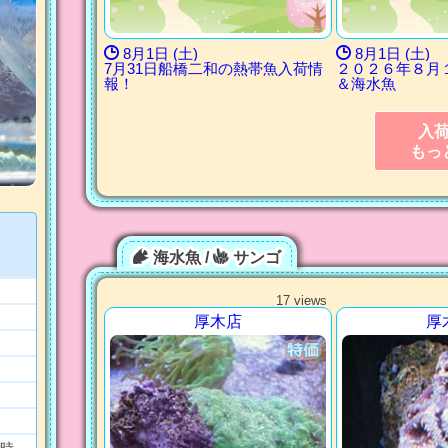
8月1日 (土)
8月1日 (土)
7月31日船橋二和の熱帯魚入荷情
２０２６年８月
報！
＆海水魚
入
もっ
海水魚 /
サンゴ
17 views
厚木店
厚
時