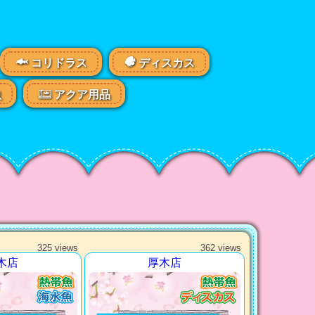
コリドラス
ディスカス
虫
アクア用品
325 views
362 views
木店
厚木店