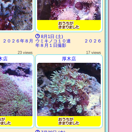
8月1日 (土)
 ２０２６年８月
ウミキノコ１０連 ２０２６
年８月１日撮影
23 views
17 views
木店
厚木店