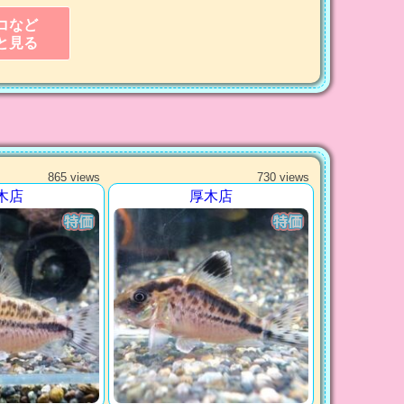
コなど
と見る
865 views
730 views
木店
厚木店