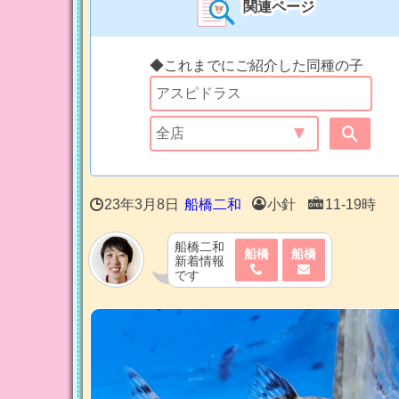
関連ページ
◆これまでにご紹介した同種の子
23年3月8日
船橋二和
小針
11-19時
船橋二和
船橋
船橋
新着情報
です