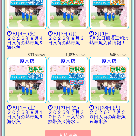
8月4日 (火)
8月3日 (月)
8月1日 (土)
２０２６年８月４
２０２６年８月３
7月31日船橋二和の
日入荷の熱帯魚＆
日入荷の熱帯魚
熱帯魚入荷情報！
海水魚
899 views
1,095 views
546 views
厚木店
厚木店
厚木店
8月1日 (土)
7月31日 (金)
7月28日 (火)
２０２６年８月１
２０２６年７月３
２０２６年７月２
日入荷の熱帯魚＆
０日３１日入荷の
８日入荷の熱帯魚
海水魚
熱帯魚＆海水 …
＆海水魚
入荷速報