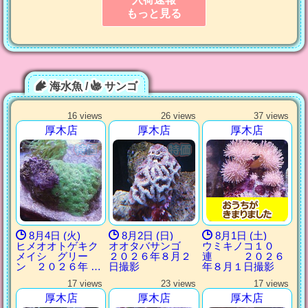
もっと見る
海水魚 /
サンゴ
16 views
26 views
37 views
厚木店
厚木店
厚木店
8月4日 (火)
8月2日 (日)
8月1日 (土)
ヒメオオトゲキク
オオタバサンゴ
ウミキノコ１０
メイシ グリー
２０２６年８月２
連 ２０２６
ン ２０２６年 …
日撮影
年８月１日撮影
17 views
23 views
17 views
厚木店
厚木店
厚木店