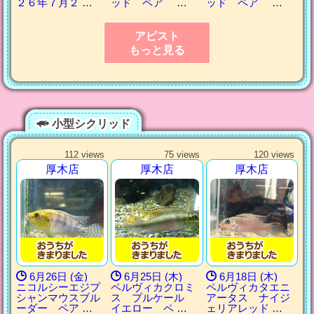
２６年７月２ …
ッド ペア …
ッド ペア …
アピスト
もっと見る
小型シクリッド
112 views
75 views
120 views
厚木店
厚木店
厚木店
6月26日 (金)
6月25日 (木)
6月18日 (木)
ニコルシーエジプ
ペルヴィカクロミ
ペルヴィカタエニ
シャンマウスブル
ス プルケール
アータス ナイジ
ーダー ペア …
イエロー ペ …
ェリアレッド …