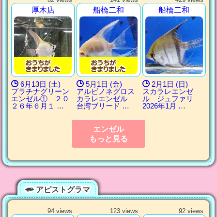
厚木店
船橋二和
船橋二和
6月13日 (土)
5月1日 (金)
2月1日 (日)
プラチナグリーン
アルビノネグロス
スカラレエンゼ
エンゼル① ２０
カラレエンゼル
ル ジュファリ
２６年６月１ …
台湾ブリード …
2026年1月 …
エンゼル
もっと見る
アピストグラマ
94 views
123 views
92 views