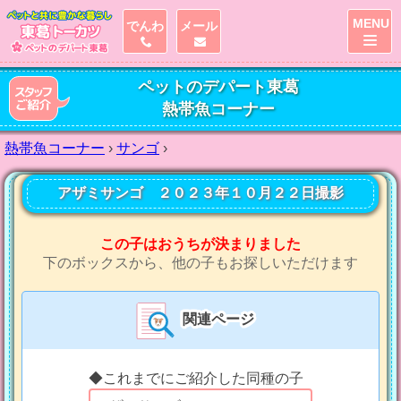
MENU
でんわ
メール
ペットのデパート東葛
熱帯魚コーナー
熱帯魚コーナー
›
サンゴ
›
アザミサンゴ ２０２３年１０月２２日撮影
この子はおうちが決まりました
下のボックスから、他の子もお探しいただけます
関連ページ
◆これまでにご紹介した同種の子