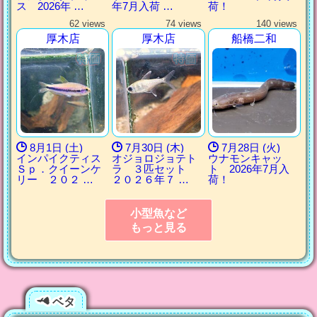
ス 2026年 …
年7月入荷 …
荷！
62 views
74 views
140 views
厚木店
厚木店
船橋二和
8月1日 (土)
7月30日 (木)
7月28日 (火)
インパイクティス
オジョロジョテト
ウナモンキャッ
Ｓｐ．クイーンケ
ラ ３匹セット
ト 2026年7月入
リー ２０２ …
２０２６年７ …
荷！
小型魚など
もっと見る
ベタ