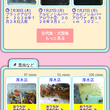
7月30日 (木)
7月27日 (月)
7月27日 (月)
ブラックアロワ
アルビノシルバー
アルビノシルバー
ナ ２０２６年７
アロワナ② ２０
アロワナ 約１５
月２８日入荷
２６年３月１ …
ｃｍ ２０２ …
古代魚・大型魚
もっと見る
昆虫など
87 views
51 views
106 views
厚木店
厚木店
厚木店