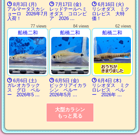
8月3日 (月)
7月17日 (金)
6月16日 (火)
アルマータスカシ
レッドテールヘミ
リシオダス ミク
ョーロ 2026年7月
オダス コロンビ
ロレピス 大特
入荷！
ア 2026 …
価！
77 views
84 views
62 views
船橋二和
船橋二和
船橋二和
6月6日 (土)
6月5日 (金)
6月4日 (木)
ガレオカラック
ビックリアイカラ
リシオダス ミク
ス グロ ペル
シン ペルー
ロレピス ペル
ー 2026年5 …
2026年5月 …
ー 2026年 …
大型カラシン
もっと見る