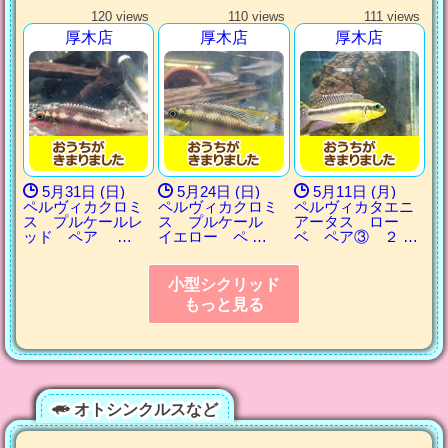
120 views
110 views
111 views
厚木店
厚木店
厚木店
5月31日 (日)
5月24日 (日)
5月11日 (月)
ペルヴィカクロミ
ペルヴィカクロミ
ペルヴィカタエニ
ス プルケールレ
ス プルケール
アータス ロー
ッド ペア …
イエロー ペ …
ベ ペア③ ２ …
小型シクリッド
もっと見る
オトシンクルスなど