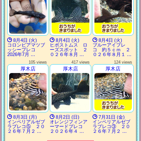
8月4日 (火)
8月4日 (火)
8月4日 (火)
コロンビアマツブ
ヒポストムス ロ
ブルーアイプレ
ッシープレコ
ーズスポット ２
コ 約５ｃｍ ２
2026年7月 …
０２６年８月 …
０２６年８月１ …
105 views
417 views
124 views
厚木店
厚木店
厚木店
8月3日 (月)
8月2日 (日)
7月31日 (金)
インペリアルゼブ
オレンジフィンア
インペリアルゼブ
ラプレコ⑤ ２０
ーマードプレコ
ラプレコ③ ２０
２６年７月２ …
２０２６年４ …
２６年７月２ …