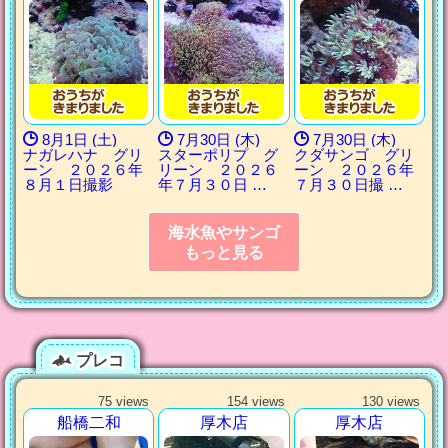
8月1日 (土)
7月30日 (木)
7月30日 (木)
ナガレハナ グリ
スターポリプ グ
クダサンゴ グリ
ーン ２０２６年
リーン ２０２６
ーン ２０２６年
８月１日撮影
年７月３０日 …
７月３０日撮 …
海水魚やサンゴ
もっと見る
プレコ
75 views
154 views
130 views
船橋二和
厚木店
厚木店