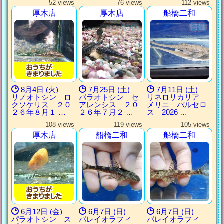
52 views
76 views
112 views
厚木店
厚木店
船橋二和
8月4日 (火)
7月25日 (土)
7月11日 (土)
リノオトシン ロ
パラオトシン セ
リネロリカリア
クソケリス ２０
アレンシス ２０
メリニ バルセロ
２６年８月１ …
２６年７月２ …
ス 2026 …
108 views
119 views
105 views
厚木店
船橋二和
船橋二和
6月12日 (金)
6月7日 (日)
6月7日 (日)
パラオトシン ス
パレイオラフィ
パレイオラフィ