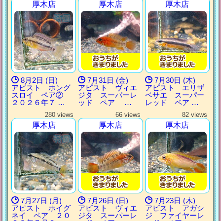
厚木店
厚木店
厚木店
8月2日 (日)
7月31日 (金)
7月30日 (木)
アピスト ホング
アピスト ヴィエ
アピスト エリザ
スロイ ペア②
ジタ スーパーレ
ベサエ スーパー
２０２６年７ …
ッド ペア …
レッド ペア …
280 views
66 views
82 views
厚木店
厚木店
厚木店
7月27日 (月)
7月26日 (日)
7月23日 (木)
アピスト ホイグ
アピスト ヴィエ
アピスト アガシ
ネイ ペア ２０
ジタ スーパーレ
ジ ファイヤーレ