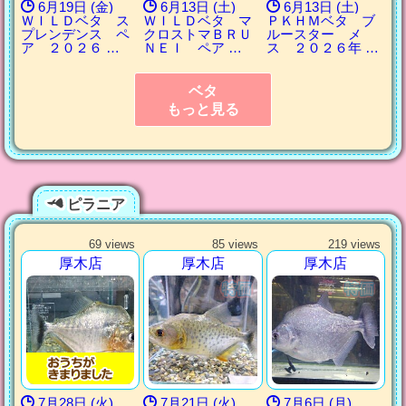
6月19日 (金)
6月13日 (土)
6月13日 (土)
ＷＩＬＤベタ ス
ＷＩＬＤベタ マ
ＰＫＨＭベタ ブ
プレンデンス ペ
クロストマＢＲＵ
ルースター メ
ア ２０２６ …
ＮＥＩ ペア …
ス ２０２６年 …
ベタ
もっと見る
ピラニア
69 views
85 views
219 views
厚木店
厚木店
厚木店
7月28日 (火)
7月21日 (火)
7月6日 (月)