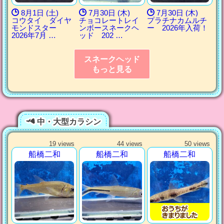
8月1日 (土)
7月30日 (木)
7月30日 (木)
コウタイ ダイヤ
チョコレートレイ
プラチナカムルチ
モンドスター
ンボースネークヘ
ー 2026年入荷！
2026年7月 …
ッド 202 …
スネークヘッド
もっと見る
中・大型カラシン
19 views
44 views
50 views
船橋二和
船橋二和
船橋二和