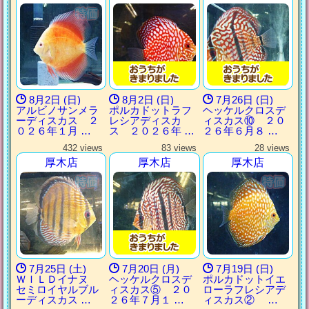
8月2日 (日)
8月2日 (日)
7月26日 (日)
アルビノサンメラ
ポルカドットラフ
ヘッケルクロスデ
ーディスカス ２
レシアディスカ
ィスカス⑩ ２０
０２６年１月 …
ス ２０２６年 …
２６年６月８ …
432 views
83 views
28 views
厚木店
厚木店
厚木店
7月25日 (土)
7月20日 (月)
7月19日 (日)
ＷＩＬＤイナヌ
ヘッケルクロスデ
ポルカドットイエ
セミロイヤルブル
ィスカス⑤ ２０
ローラフレシアデ
ーディスカス …
２６年７月１ …
ィスカス② …