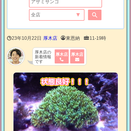
23年10月22日
厚木店
東恩納
11-19時
厚木店の
厚木店
厚木店
新着情報
です
状態良好！！！