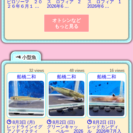
ピロソーマ ２０
ス ロフィア 2
ス ロフィア 1
２６年６月１ …
2026年6 …
2026年6 …
オトシンなど
もっと見る
小型魚
32 views
48 views
16 views
船橋二和
船橋二和
船橋二和
8月3日 (月)
8月2日 (日)
8月2日 (日)
レッドラインイグ
グリーンキャッ
レッドカンディ
アノディクティ
ト ペルー 2026
ル 2026年7月入