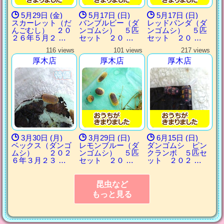
5月29日 (金)
5月17日 (日)
5月17日 (日)
スカーレット（だ
バンブルビー（ダ
レッドパンダ（ダ
んごむし） ２０
ンゴムシ） ５匹
ンゴムシ） ５匹
２６年５月２ …
セット ２０ …
セット ２０ …
116 views
101 views
217 views
厚木店
厚木店
厚木店
3月30日 (月)
3月29日 (日)
6月15日 (日)
ベックス（ダンゴ
レモンブルー（ダ
ダンゴムシ ピン
ムシ） ２０２
ンゴムシ） ５匹
クランボ ５匹セ
６年３月２３ …
セット ２０ …
ット ２０２ …
昆虫など
もっと見る