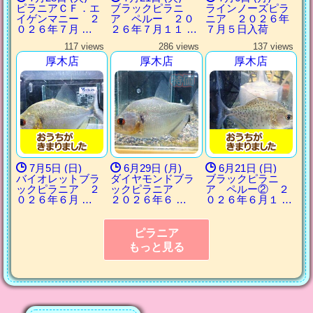
ピラニアＣＦ．エ
ブラックピラニ
ラインノーズピラ
イゲンマニー ２
ア ペルー ２０
ニア ２０２６年
０２６年７月 …
２６年７月１１ …
７月５日入荷
117 views
286 views
137 views
厚木店
厚木店
厚木店
7月5日 (日)
6月29日 (月)
6月21日 (日)
バイオレットブラ
ダイヤモンドブラ
ブラックピラニ
ックピラニア ２
ックピラニア
ア ペルー② ２
０２６年６月 …
２０２６年６ …
０２６年６月１ …
ピラニア
もっと見る