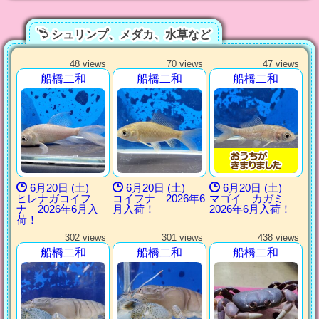
シュリンプ、メダカ、水草など
48 views
70 views
47 views
船橋二和
船橋二和
船橋二和
6月20日 (土)
6月20日 (土)
6月20日 (土)
ヒレナガコイフ
コイフナ 2026年6
マゴイ カガミ
ナ 2026年6月入
月入荷！
2026年6月入荷！
荷！
302 views
301 views
438 views
船橋二和
船橋二和
船橋二和