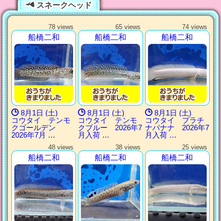
スネークヘッド
78 views
65 views
74 views
船橋二和
船橋二和
船橋二和
8月1日 (土)
8月1日 (土)
8月1日 (土)
コウタイ テンモ
コウタイ テンモ
コウタイ プラチ
クゴールデン
クブルー 2026年7
ナバナナ 2026年7
2026年7月 …
月入荷 …
月入荷 …
48 views
38 views
25 views
船橋二和
船橋二和
船橋二和