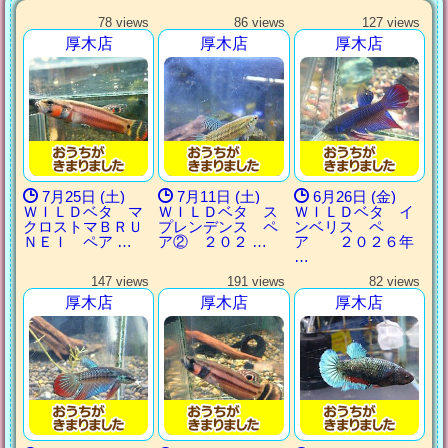
78 views
86 views
127 views
厚木店
厚木店
厚木店
7月25日 (土)
7月11日 (土)
6月26日 (金)
ＷＩＬＤベタ マ
ＷＩＬＤベタ ス
ＷＩＬＤベタ イ
クロストマＢＲＵ
プレンデンス ペ
ンベリス ペ
ＮＥＩ ペア …
ア② ２０２ …
ア ２０２６年
…
147 views
191 views
82 views
厚木店
厚木店
厚木店