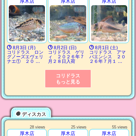
厚木店
厚木店
厚木店
8月3日 (月)
8月2日 (日)
8月1日 (土)
コリドラス ロン
コリドラス ゲリ
コリドラス アマ
グノーズエヴェリ
ィ ２０２６年７
パエンシス ２０
ナエ① ２０ …
月２８日入荷
２６年７月１ …
コリドラス
もっと見る
ディスカス
28 views
25 views
55 views
厚木店
厚木店
厚木店