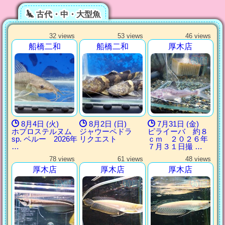
古代・中・大型魚
32 views
53 views
46 views
船橋二和
船橋二和
厚木店
8月4日 (火)
8月2日 (日)
7月31日 (金)
ホプロステルヌム
ジャウーペドラ
ピライーバ 約８
sp. ペルー 2026年
リクエスト
ｃｍ ２０２６年
…
７月３１日撮 …
78 views
61 views
48 views
厚木店
厚木店
厚木店