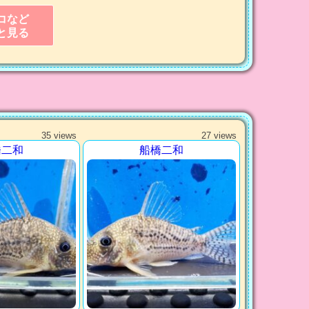
コなど
と見る
35 views
27 views
橋二和
船橋二和