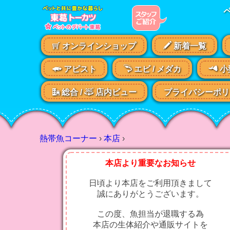
オンラインショップ
新着一覧
アピスト
エビ /
メダカ
小
総合 /
店内ビュー
プライバシーポリ
熱帯魚コーナー
›
本店
›
本店より重要なお知らせ
日頃より本店をご利用頂きまして
誠にありがとうございます。
この度、魚担当が退職する為
本店の生体紹介や通販サイトを