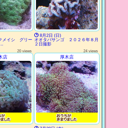
8月2日 (日)
クメイシ グリー
オオタバサンゴ ２０２６年８月
…
２日撮影
20 views
24 views
木店
厚木店