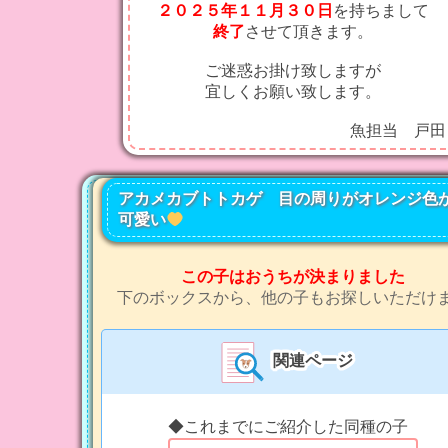
２０２５年１１月３０日
を持ちまして
終了
させて頂きます。
ご迷惑お掛け致しますが
宜しくお願い致します。
魚担当 戸田
アカメカブトトカゲ 目の周りがオレンジ色
可愛い
この子はおうちが決まりました
下のボックスから、他の子もお探しいただけ
関連ページ
◆これまでにご紹介した同種の子