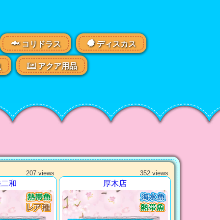
コリドラス
ディスカス
虫
アクア用品
207 views
352 views
橋二和
厚木店