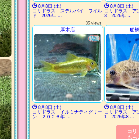
8月8日 (土)
8月8日 (土)
コリドラス ステルバイ ワイル
コリドラス 
ド 2026年 …
3 2026年 …
35 views
厚木店
船
8月8日 (土)
8月8日 (土)
コリドラス イルミナティグリー
コリドラス 
ン ２０２６年 …
1 2026年8 …
コリ
もっ