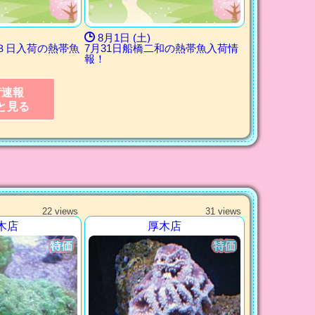
8月1日 (土)
３日入荷の熱帯魚
7月31日船橋二和の熱帯魚入荷情
報！
荷速報
と見る
22 views
31 views
木店
厚木店