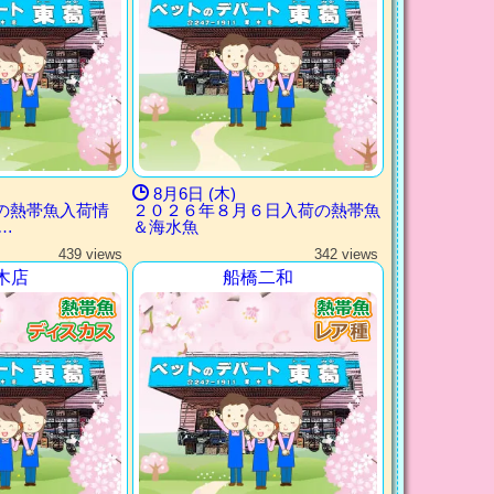
8月6日 (木)
和の熱帯魚入荷情
２０２６年８月６日入荷の熱帯魚
…
＆海水魚
439 views
342 views
木店
船橋二和