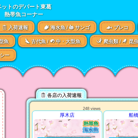
ペットのデパート東葛
熱帯魚コーナー
入荷速報
海水魚 /
サンゴ
プレコ
型魚
古代魚 /
中・大型魚
爬虫類 /
昆
シー
各店の入荷速報
248 views
厚木店
船