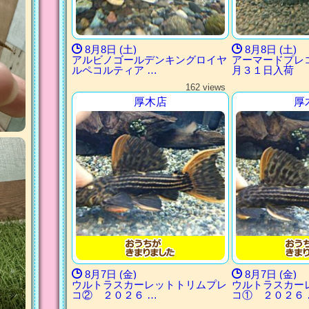
8月8日 (土)
8月8日 (土)
アルビノゴールデンキングロイヤ
アーマードプレ
ルペコルティア …
月３１日入荷
162 views
厚木店
厚
8月7日 (金)
8月7日 (金)
ウルトラスカーレットトリムプレ
ウルトラスカー
コ② ２０２６ …
コ① ２０２６ 