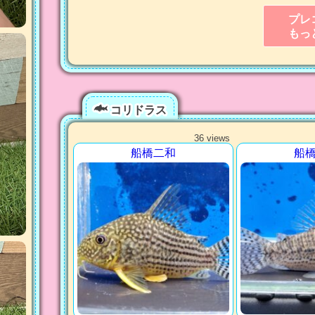
プレ
もっ
コリドラス
36 views
船橋二和
船