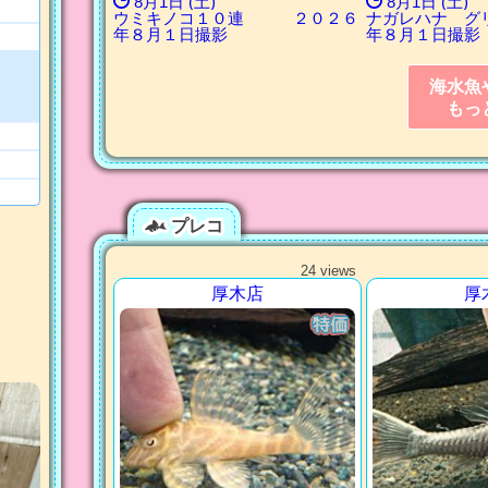
8月1日 (土)
8月1日 (土)
ウミキノコ１０連 ２０２６
ナガレハナ グ
年８月１日撮影
年８月１日撮影
海水魚
もっ
プレコ
24 views
厚木店
厚