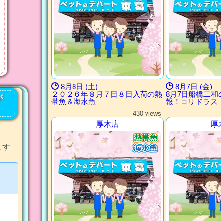
8月8日 (土)
8月7日 (金)
２０２６年８月７日８日入荷の熱
8月7日船橋二
が
帯魚＆海水魚
報！コリドラス 
430 views
厚木店
厚
ます