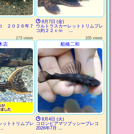
8月7日 (金)
コ ２０２６年７
ウルトラスカーレットトリムプレ
コ約２２ｃｍ …
173 views
105 views
木店
船橋二和
8月4日 (火)
レットトリムプレ
コロンビアマツブッシープレコ
…
2026年7月 …