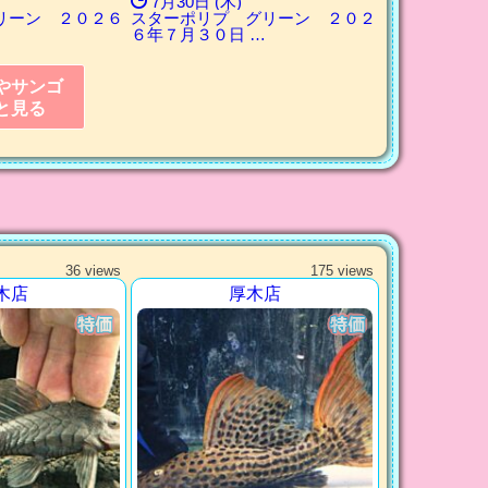
7月30日 (木)
リーン ２０２６
スターポリプ グリーン ２０２
６年７月３０日 …
やサンゴ
と見る
36 views
175 views
木店
厚木店