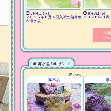
8月4日 (火)
8月3日 (月)
２０２６年８月４日入荷の熱帯魚
２０２６年８月
＆海水魚
入
もっ
海水魚 /
サンゴ
10 views
厚木店
厚