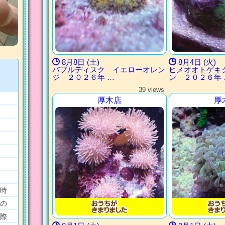
8月8日 (土)
8月4日 (火)
バブルディスク イエローオレン
ヒメオオトゲキ
ジ ２０２６年 …
ン ２０２６年 
39 views
厚木店
厚
時
の
際