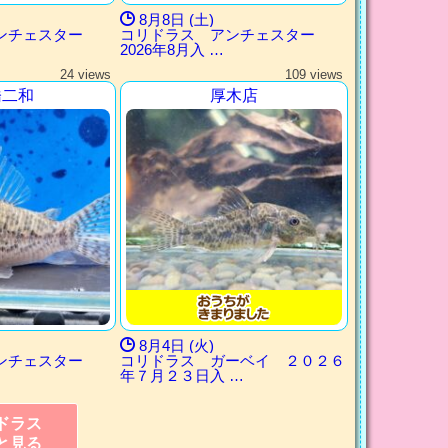
8月8日 (土)
アンチェスター
コリドラス アンチェスター
2026年8月入 …
24 views
109 views
橋二和
厚木店
8月4日 (火)
アンチェスター
コリドラス ガーベイ ２０２６
年７月２３日入 …
ドラス
と見る