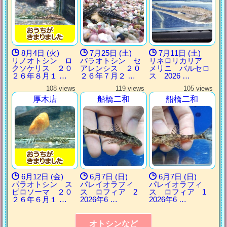
8月4日 (火)
7月25日 (土)
7月11日 (土)
リノオトシン ロ
パラオトシン セ
リネロリカリア
クソケリス ２０
アレンシス ２０
メリニ バルセロ
２６年８月１ …
２６年７月２ …
ス 2026 …
108 views
119 views
105 views
厚木店
船橋二和
船橋二和
6月12日 (金)
6月7日 (日)
6月7日 (日)
パラオトシン ス
パレイオラフィ
パレイオラフィ
ピロソーマ ２０
ス ロフィア 2
ス ロフィア 1
２６年６月１ …
2026年6 …
2026年6 …
オトシンなど