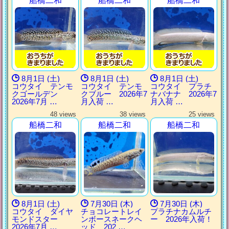
船橋二和
船橋二和
船橋二和
8月1日 (土)
8月1日 (土)
8月1日 (土)
コウタイ テンモ
コウタイ テンモ
コウタイ プラチ
クゴールデン
クブルー 2026年7
ナバナナ 2026年7
2026年7月 …
月入荷 …
月入荷 …
48 views
38 views
25 views
船橋二和
船橋二和
船橋二和
8月1日 (土)
7月30日 (木)
7月30日 (木)
コウタイ ダイヤ
チョコレートレイ
プラチナカムルチ
モンドスター
ンボースネークヘ
ー 2026年入荷！
2026年7月 …
ッド 202 …