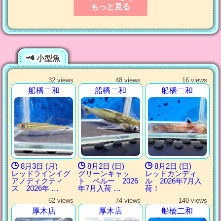
もっと見る
小型魚
32 views
48 views
16 views
船橋二和
船橋二和
船橋二和
8月3日 (月)
8月2日 (日)
8月2日 (日)
レッドラインイグ
グリーンキャッ
レッドカンディ
アノディクティ
ト ペルー 2026
ル 2026年7月入
ス 2026年 …
年7月入荷 …
荷！
62 views
74 views
140 views
厚木店
厚木店
船橋二和