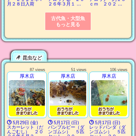
月２８日入荷
２６年３月１ …
ｃｍ ２０２ …
古代魚・大型魚
もっと見る
昆虫など
87 views
51 views
106 views
厚木店
厚木店
厚木店
5月29日 (金)
5月17日 (日)
5月17日 (日)
スカーレット（だ
バンブルビー（ダ
レッドパンダ（ダ
んごむし） ２０
ンゴムシ） ５匹
ンゴムシ） ５匹