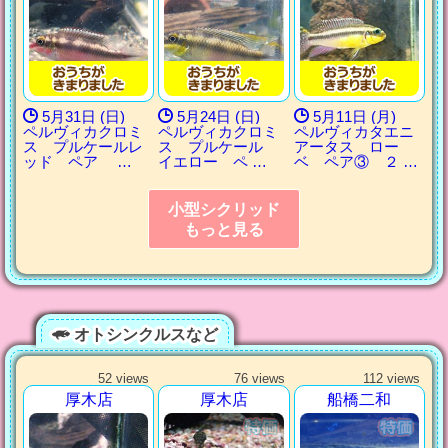
5月31日 (日)
5月24日 (日)
5月11日 (月)
ペルヴィカクロミ
ペルヴィカクロミ
ペルヴィカタエニ
ス プルケールレ
ス プルケール
アータス ロー
ッド ペア …
イエロー ペ …
ベ ペア③ ２ …
小型シクリッド
もっと見る
オトシンクルスなど
52 views
76 views
112 views
厚木店
厚木店
船橋二和