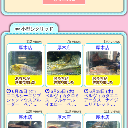
小型シクリッド
112 views
75 views
120 views
厚木店
厚木店
厚木店
6月26日 (金)
6月25日 (木)
6月18日 (木)
ニコルシーエジプ
ペルヴィカクロミ
ペルヴィカタエニ
シャンマウスブル
ス プルケール
アータス ナイジ
ーダー ペア …
イエロー ペ …
ェリアレッド …
120 views
110 views
111 views
厚木店
厚木店
厚木店