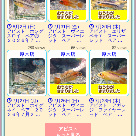
8月2日 (日)
7月31日 (金)
7月30日 (木)
アピスト ホング
アピスト ヴィエ
アピスト エリザ
スロイ ペア②
ジタ スーパーレ
ベサエ スーパー
２０２６年７ …
ッド ペア …
レッド ペア …
280 views
66 views
82 views
厚木店
厚木店
厚木店
7月27日 (月)
7月26日 (日)
7月23日 (木)
アピスト ホイグ
アピスト ヴィエ
アピスト アガシ
ネイ ペア ２０
ジタ スーパーレ
ジ ファイヤーレ
２６年７月２ …
ッド ペア …
ッド ペア …
アピスト
もっと見る