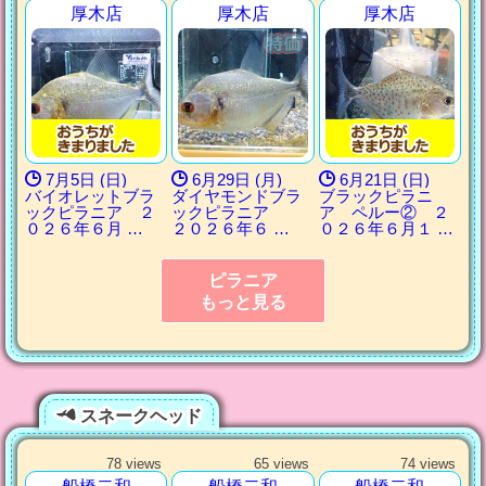
厚木店
厚木店
厚木店
7月5日 (日)
6月29日 (月)
6月21日 (日)
バイオレットブラ
ダイヤモンドブラ
ブラックピラニ
ックピラニア ２
ックピラニア
ア ペルー② ２
０２６年６月 …
２０２６年６ …
０２６年６月１ …
ピラニア
もっと見る
スネークヘッド
78 views
65 views
74 views