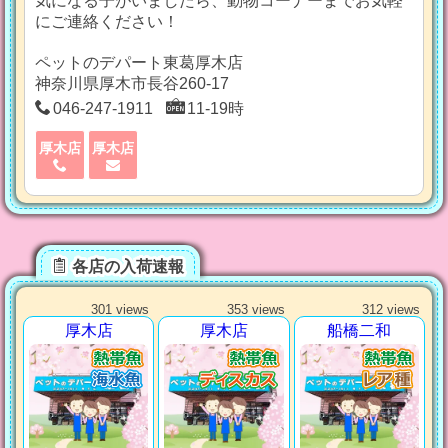
気になる子がいましたら、動物コーナーまでお気軽
にご連絡ください！
ペットのデパート東葛厚木店
神奈川県厚木市長谷260-17
046-247-1911
11-19時
厚木店
厚木店
各店の入荷速報
301 views
353 views
312 views
厚木店
厚木店
船橋二和