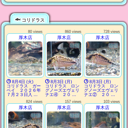
コリドラス
80 views
860 views
728 views
厚木店
厚木店
厚木店
8月4日 (火)
8月3日 (月)
8月3日 (月)
コリドラス ガー
コリドラス ロン
コリドラス ロン
ベイ ２０２６年
グノーズエヴェリ
グノーズエヴェリ
７月２３日入 …
ナエ④ ２０ …
ナエ② ２０ …
824 views
157 views
103 views
厚木店
厚木店
厚木店