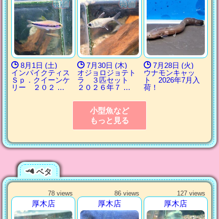
8月1日 (土)
7月30日 (木)
7月28日 (火)
インパイクティス
オジョロジョテト
ウナモンキャッ
Ｓｐ．クイーンケ
ラ ３匹セット
ト 2026年7月入
リー ２０２ …
２０２６年７ …
荷！
小型魚など
もっと見る
ベタ
78 views
86 views
127 views
厚木店
厚木店
厚木店