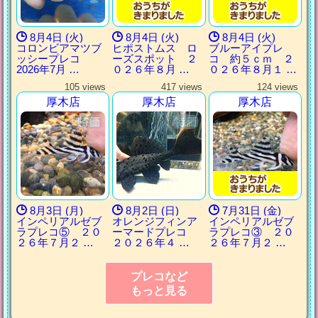
8月4日 (火)
8月4日 (火)
8月4日 (火)
コロンビアマツブ
ヒポストムス ロ
ブルーアイプレ
ッシープレコ
ーズスポット ２
コ 約５ｃｍ ２
2026年7月 …
０２６年８月 …
０２６年８月１ …
105 views
417 views
124 views
厚木店
厚木店
厚木店
8月3日 (月)
8月2日 (日)
7月31日 (金)
インペリアルゼブ
オレンジフィンア
インペリアルゼブ
ラプレコ⑤ ２０
ーマードプレコ
ラプレコ③ ２０
２６年７月２ …
２０２６年４ …
２６年７月２ …
プレコなど
もっと見る