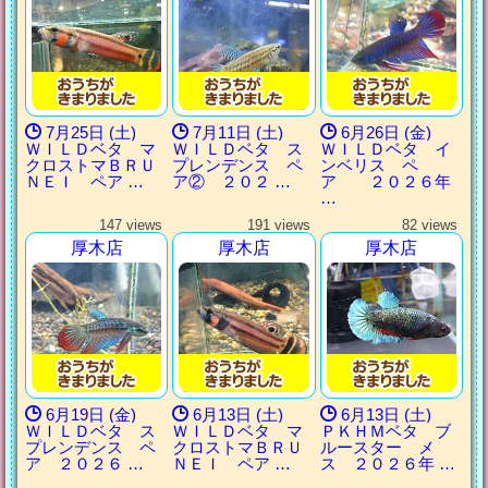
7月25日 (土)
7月11日 (土)
6月26日 (金)
ＷＩＬＤベタ マ
ＷＩＬＤベタ ス
ＷＩＬＤベタ イ
クロストマＢＲＵ
プレンデンス ペ
ンベリス ペ
ＮＥＩ ペア …
ア② ２０２ …
ア ２０２６年
…
147 views
191 views
82 views
厚木店
厚木店
厚木店
6月19日 (金)
6月13日 (土)
6月13日 (土)
ＷＩＬＤベタ ス
ＷＩＬＤベタ マ
ＰＫＨＭベタ ブ
プレンデンス ペ
クロストマＢＲＵ
ルースター メ
ア ２０２６ …
ＮＥＩ ペア …
ス ２０２６年 …