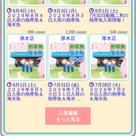
8月4日 (火)
8月3日 (月)
8月1日 (土)
２０２６年８月４
２０２６年８月３
7月31日船橋二和の
日入荷の熱帯魚＆
日入荷の熱帯魚
熱帯魚入荷情報！
海水魚
899 views
1,095 views
546 views
厚木店
厚木店
厚木店
8月1日 (土)
7月31日 (金)
7月28日 (火)
２０２６年８月１
２０２６年７月３
２０２６年７月２
日入荷の熱帯魚＆
０日３１日入荷の
８日入荷の熱帯魚
海水魚
熱帯魚＆海水 …
＆海水魚
入荷速報
もっと見る