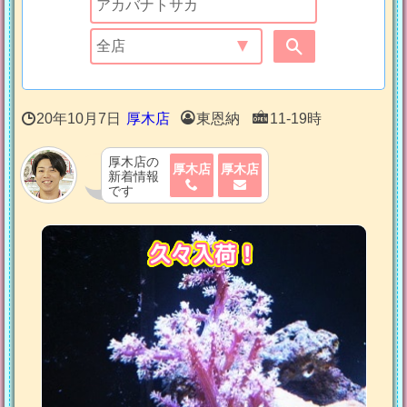
20年10月7日
厚木店
東恩納
11-19時
厚木店の
厚木店
厚木店
新着情報
です
久々入荷！