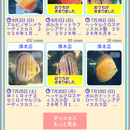
8月2日 (日)
8月2日 (日)
7月26日 (日)
アルビノサンメラ
ポルカドットラフ
ヘッケルクロスデ
ーディスカス ２
レシアディスカ
ィスカス⑩ ２０
０２６年１月 …
ス ２０２６年 …
２６年６月８ …
432 views
83 views
28 views
厚木店
厚木店
厚木店
7月25日 (土)
7月20日 (月)
7月19日 (日)
ＷＩＬＤイナヌ
ヘッケルクロスデ
ポルカドットイエ
セミロイヤルブル
ィスカス⑤ ２０
ローラフレシアデ
ーディスカス …
２６年７月１ …
ィスカス② …
ディスカス
もっと見る