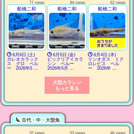
77 views
84 views
62 views
船橋二和
船橋二和
船橋二和
6月6日 (土)
6月5日 (金)
6月4日 (木)
ガレオカラック
ビックリアイカラ
リシオダス ミク
ス グロ ペル
シン ペルー
ロレピス ペル
ー 2026年5 …
2026年5月 …
ー 2026年 …
大型カラシン
もっと見る
古代・中・大型魚
32 views
53 views
46 views