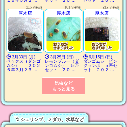
２６年５月２ …
セット ２０ …
セット ２０ …
116 views
101 views
217 views
厚木店
厚木店
厚木店
3月30日 (月)
3月29日 (日)
6月15日 (日)
ベックス（ダンゴ
レモンブルー（ダ
ダンゴムシ ピン
ムシ） ２０２
ンゴムシ） ５匹
クランボ ５匹セ
６年３月２３ …
セット ２０ …
ット ２０２ …
昆虫など
もっと見る
シュリンプ、メダカ、水草など