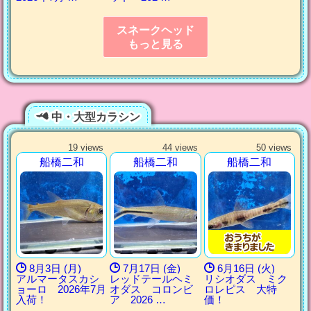
スネークヘッド
もっと見る
中・大型カラシン
19 views
44 views
50 views
船橋二和
船橋二和
船橋二和
8月3日 (月)
7月17日 (金)
6月16日 (火)
アルマータスカシ
レッドテールヘミ
リシオダス ミク
ョーロ 2026年7月
オダス コロンビ
ロレピス 大特
入荷！
ア 2026 …
価！