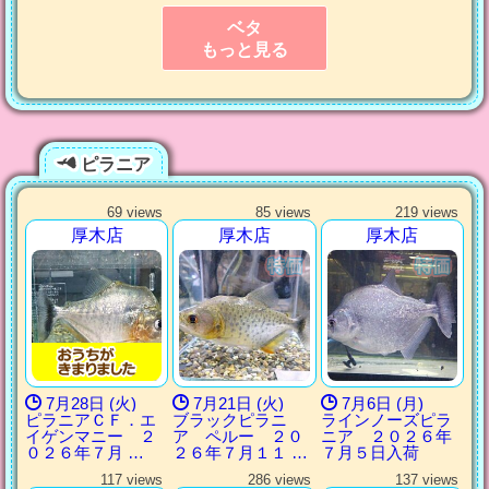
ベタ
もっと見る
ピラニア
69 views
85 views
219 views
厚木店
厚木店
厚木店
7月28日 (火)
7月21日 (火)
7月6日 (月)
ピラニアＣＦ．エ
ブラックピラニ
ラインノーズピラ
イゲンマニー ２
ア ペルー ２０
ニア ２０２６年
０２６年７月 …
２６年７月１１ …
７月５日入荷
117 views
286 views
137 views