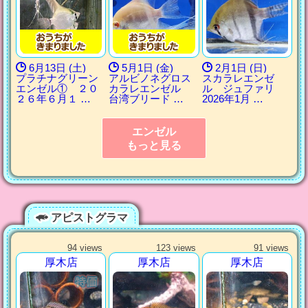
6月13日 (土)
5月1日 (金)
2月1日 (日)
プラチナグリーン
アルビノネグロス
スカラレエンゼ
エンゼル① ２０
カラレエンゼル
ル ジュファリ
２６年６月１ …
台湾ブリード …
2026年1月 …
エンゼル
もっと見る
アピストグラマ
94 views
123 views
91 views
厚木店
厚木店
厚木店