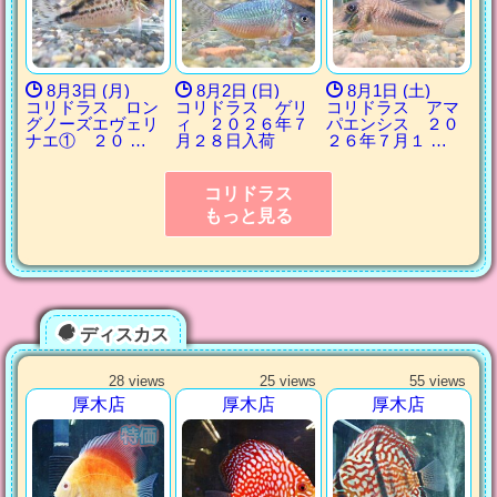
8月3日 (月)
8月2日 (日)
8月1日 (土)
コリドラス ロン
コリドラス ゲリ
コリドラス アマ
グノーズエヴェリ
ィ ２０２６年７
パエンシス ２０
ナエ① ２０ …
月２８日入荷
２６年７月１ …
コリドラス
もっと見る
ディスカス
28 views
25 views
55 views
厚木店
厚木店
厚木店