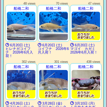
48 views
70 views
47 views
船橋二和
船橋二和
船橋二和
6月20日 (土)
6月20日 (土)
6月20日 (土)
ヒレナガコイフ
コイフナ 2026年6
マゴイ カガミ
ナ 2026年6月入
月入荷！
2026年6月入荷！
荷！
302 views
301 views
438 views
船橋二和
船橋二和
船橋二和
4月26日 (土)
3月28日 (金)
3月10日 (月)
アフリカンロック
アフリカンロック
ムラサキオカガ