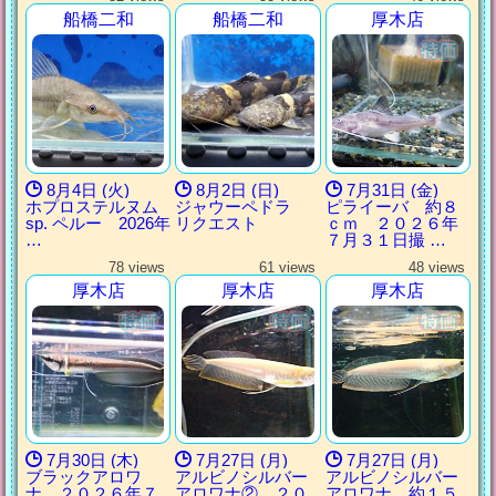
船橋二和
船橋二和
厚木店
8月4日 (火)
8月2日 (日)
7月31日 (金)
ホプロステルヌム
ジャウーペドラ
ピライーバ 約８
sp. ペルー 2026年
リクエスト
ｃｍ ２０２６年
…
７月３１日撮 …
78 views
61 views
48 views
厚木店
厚木店
厚木店
7月30日 (木)
7月27日 (月)
7月27日 (月)
ブラックアロワ
アルビノシルバー
アルビノシルバー
ナ ２０２６年７
アロワナ② ２０
アロワナ 約１５