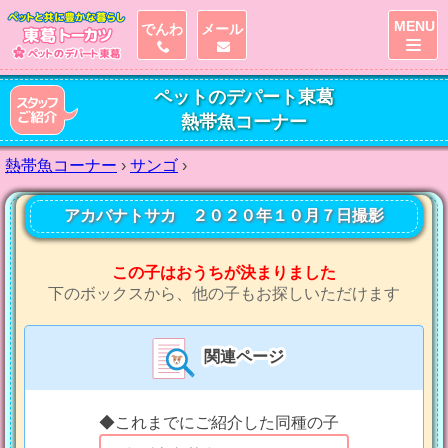
MENU
でんわ
メール
ペットのデパート東葛
熱帯魚コーナー
熱帯魚コーナー
›
サンゴ
›
アカバナトサカ ２０２０年１０月７日撮影
この子はおうちが決まりました
下のボックスから、他の子もお探しいただけます
関連ページ
◆これまでにご紹介した同種の子