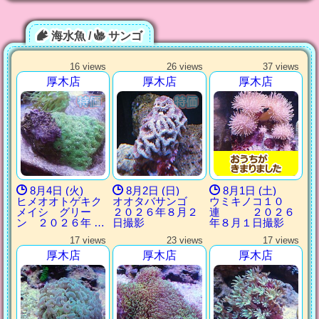
海水魚 /
サンゴ
16 views
26 views
37 views
厚木店
厚木店
厚木店
8月4日 (火)
8月2日 (日)
8月1日 (土)
ヒメオオトゲキク
オオタバサンゴ
ウミキノコ１０
メイシ グリー
２０２６年８月２
連 ２０２６
ン ２０２６年 …
日撮影
年８月１日撮影
17 views
23 views
17 views
厚木店
厚木店
厚木店