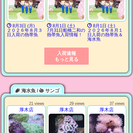
8月3日 (月)
8月1日 (土)
8月1日 (土)
２０２６年８月３
7月31日船橋二和の
２０２６年８月１
日入荷の熱帯魚
熱帯魚入荷情報！
日入荷の熱帯魚＆
海水魚
入荷速報
もっと見る
海水魚 /
サンゴ
21 views
29 views
37 views
厚木店
厚木店
厚木店