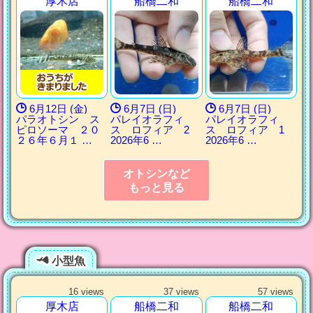
厚木店
船橋二和
船橋二和
6月12日 (金)
6月7日 (日)
6月7日 (日)
パラオトシン ス
パレイオラフィ
パレイオラフィ
ピロソーマ ２０
ス ロフィア 2
ス ロフィア 1
２６年６月１ …
2026年6 …
2026年6 …
オトシンなど
もっと見る
小型魚
16 views
37 views
57 views
厚木店
船橋二和
船橋二和