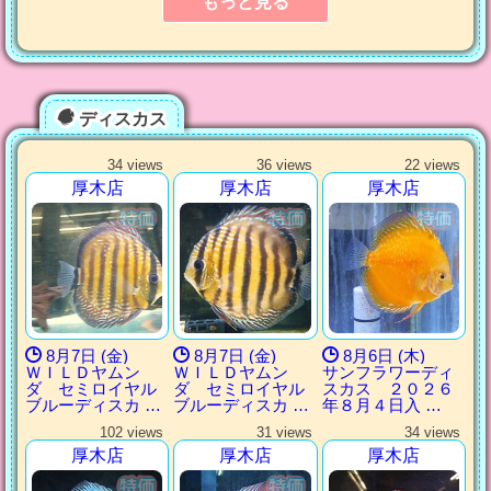
もっと見る
ディスカス
34 views
36 views
22 views
厚木店
厚木店
厚木店
8月7日 (金)
8月7日 (金)
8月6日 (木)
ＷＩＬＤヤムン
ＷＩＬＤヤムン
サンフラワーディ
ダ セミロイヤル
ダ セミロイヤル
スカス ２０２６
ブルーディスカ …
ブルーディスカ …
年８月４日入 …
102 views
31 views
34 views
厚木店
厚木店
厚木店