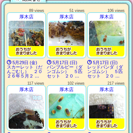
89 views
51 views
106 views
厚木店
厚木店
厚木店
5月29日 (金)
5月17日 (日)
5月17日 (日)
スカーレット（だ
バンブルビー（ダ
レッドパンダ（ダ
んごむし） ２０
ンゴムシ） ５匹
ンゴムシ） ５匹
２６年５月２ …
セット ２０ …
セット ２０ …
117 views
102 views
217 views
厚木店
厚木店
厚木店