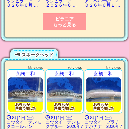
ックピラニア ２
ックピラニア
ア ペルー② ２
０２６年６月 …
２０２６年６ …
０２６年６月１ …
ピラニア
もっと見る
スネークヘッド
88 views
70 views
87 views
船橋二和
船橋二和
船橋二和
8月1日 (土)
8月1日 (土)
8月1日 (土)
コウタイ テンモ
コウタイ テンモ
コウタイ プラチ
クゴールデン
クブルー 2026年7
ナバナナ 2026年7