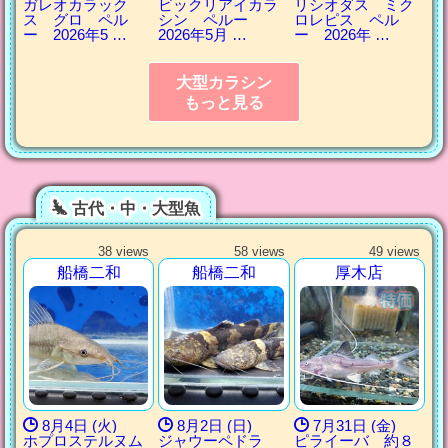
ガレオカラック
ビックリアイカラ
リシオダス ミク
ス グロ ペル
シン ペルー
ロレピス ペル
ー 2026年5 …
2026年5月 …
ー 2026年 …
大型カラシン
もっと見る
古代・中・大型魚
38 views
58 views
49 views
船橋二和
船橋二和
厚木店
8月4日 (火)
8月2日 (日)
7月31日 (金)
ホプロステルヌム
ジャウーペドラ
ピライーバ 約８