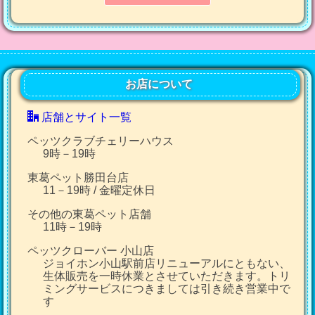
お店について
店舗とサイト一覧
ペッツクラブチェリーハウス
9時－19時
東葛ペット勝田台店
11－19時 / 金曜定休日
その他の東葛ペット店舗
11時－19時
ペッツクローバー 小山店
ジョイホン小山駅前店リニューアルにともない、
生体販売を一時休業とさせていただきます。トリ
ミングサービスにつきましては引き続き営業中で
す