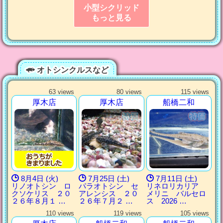
小型シクリッド
もっと見る
オトシンクルスなど
63 views
80 views
115 views
厚木店
厚木店
船橋二和
8月4日 (火)
7月25日 (土)
7月11日 (土)
リノオトシン ロ
パラオトシン セ
リネロリカリア
クソケリス ２０
アレンシス ２０
メリニ バルセロ
２６年８月１ …
２６年７月２ …
ス 2026 …
110 views
119 views
105 views