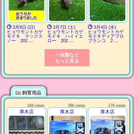
3月8日 (日)
3月7日 (土)
3月4日 (水)
ヒョウモントカゲ
ヒョウモントカゲ
ヒョウモントカゲ
モドキ マックス
モドキ ハイイエ
モドキディアブロ
ノー 202 …
ロー 202 …
ブランコ 2 …
ハ虫類など
もっと見る
飼育用品
169 views
396 views
178 views
厚木店
厚木店
厚木店