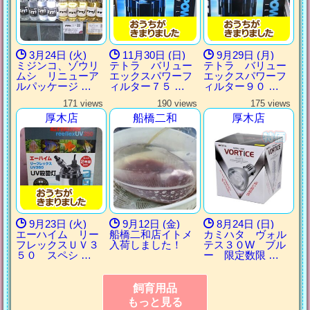
3月24日 (火)
11月30日 (日)
9月29日 (月)
ミジンコ、ゾウリ
テトラ バリュー
テトラ バリュー
ムシ リニューア
エックスパワーフ
エックスパワーフ
ルパッケージ …
ィルター７５ …
ィルター９０ …
171 views
190 views
175 views
厚木店
船橋二和
厚木店
9月23日 (火)
9月12日 (金)
8月24日 (日)
エーハイム リー
船橋二和店イトメ
カミハタ ヴォル
フレックスＵＶ３
入荷しました！
テス３０W ブル
５０ スペシ …
ー 限定数限 …
飼育用品
もっと見る