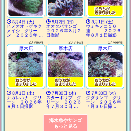
8月4日 (火)
8月2日 (日)
8月1日 (土)
ヒメオオトゲキク
オオタバサンゴ
ウミキノコ１０
メイシ グリー
２０２６年８月２
連 ２０２６
ン ２０２６年 …
日撮影
年８月１日撮影
20 views
23 views
17 views
厚木店
厚木店
厚木店
8月1日 (土)
7月30日 (木)
7月30日 (木)
ナガレハナ グリ
スターポリプ グ
クダサンゴ グリ
ーン ２０２６年
リーン ２０２６
ーン ２０２６年
８月１日撮影
年７月３０日 …
７月３０日撮 …
海水魚やサンゴ
もっと見る