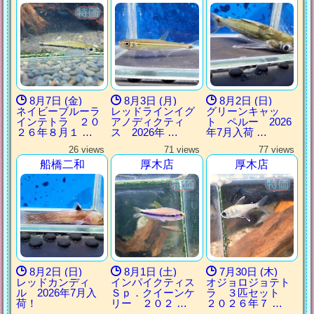
8月7日 (金)
8月3日 (月)
8月2日 (日)
ネイビーブルーラ
レッドラインイグ
グリーンキャッ
インテトラ ２０
アノディクティ
ト ペルー 2026
２６年８月１ …
ス 2026年 …
年7月入荷 …
26 views
71 views
77 views
船橋二和
厚木店
厚木店
8月2日 (日)
8月1日 (土)
7月30日 (木)
レッドカンディ
インパイクティス
オジョロジョテト
ル 2026年7月入
Ｓｐ．クイーンケ
ラ ３匹セット
荷！
リー ２０２ …
２０２６年７ …