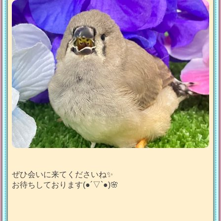
ぜひ会いに来てくださいね✨
お待ちしております(●︎´▽︎`●︎)🌸