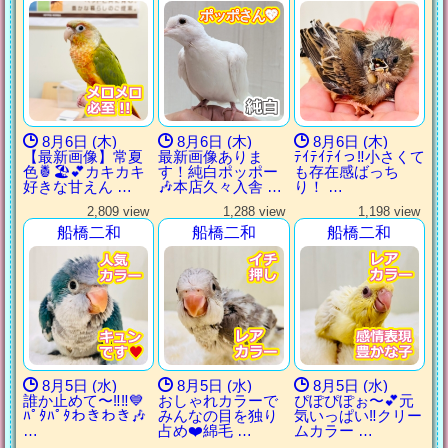
ポッポさん💖
ポッポさん💖
ポッポさん💖
ポッポさん💖
8月6日 (木)
8月6日 (木)
8月6日 (木)
【最新画像】常夏
最新画像ありま
ﾃｲﾃｲﾃｲっ‼︎小さくて
色🍍🏖💕カキカキ
す！純白ポッポー
も存在感ばっち
好きな甘えん …
🎶本店久々入舎 …
り！ …
2,809 view
1,288 view
1,198 view
船橋二和
船橋二和
船橋二和
8月5日 (水)
8月5日 (水)
8月5日 (水)
誰か止めて〜‼︎‼︎💙
おしゃれカラーで
ぴぽぴぽぉ〜💕元
ﾊﾟﾀﾊﾟﾀわきわき🎶
みんなの目を独り
気いっぱい‼︎クリー
…
占め❤️綿毛 …
ムカラー …