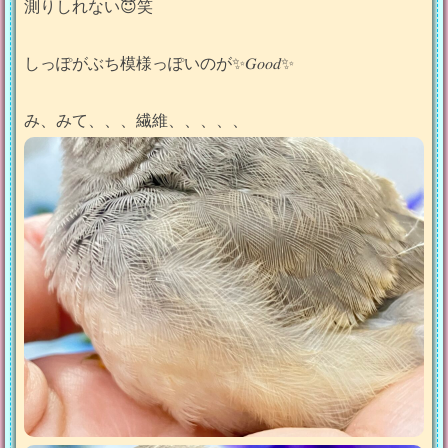
測りしれない😇笑
しっぽがぶち模様っぽいのが✨️𝐺𝑜𝑜𝑑✨️
み、みて、、、繊維、、、、、