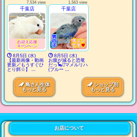
7,534 view
1,563 view
千葉店
千葉店
8月5日 (水)
8月5日 (水)
【最新画像・動画
お腹が減ると恐竜
更新🪄もうすぐひ
だっ🦕⋆͛マメルリハ
とり餌‪☆】 …
(ブルー …
鳥さん生体
ショップ別
もっと見る
もっと見る
お店について