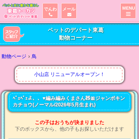
MENU
でんわ
メール
ペットのデパート東葛
動物コーナー
動物ページ
鳥
小山店 リニューアルオープン！
ﾍﾟｪﾍﾟｪよ、、♥️編み編みくまさん🧸🎀ジャンボキン
カチョウ(ノーマル/2026年5月生まれ)
この子はおうちが決まりました
下のボックスから、他の子もお探しいただけます