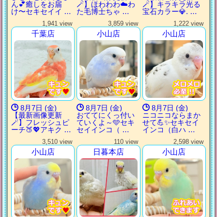
ん💕癒しをお届
🪄】ほわわわ☁️わ
🪄】キラキラ光る
け〜セキセイイ …
た毛博士ちゃ …
宝石カラー💎. …
1,941 view
3,859 view
1,222 view
千葉店
小山店
小山店
8月7日 (金)
8月7日 (金)
8月7日 (金)
【最新画像更新
おててにくっ付い
ニコニコならまか
🪄】フレッシュピ
ていくよ～🩵セキ
せて💪✨セキセイ
ーチ🍑💖アキク …
セイインコ（ …
インコ（白ハ …
3,510 view
110 view
2,598 view
小山店
日暮本店
小山店