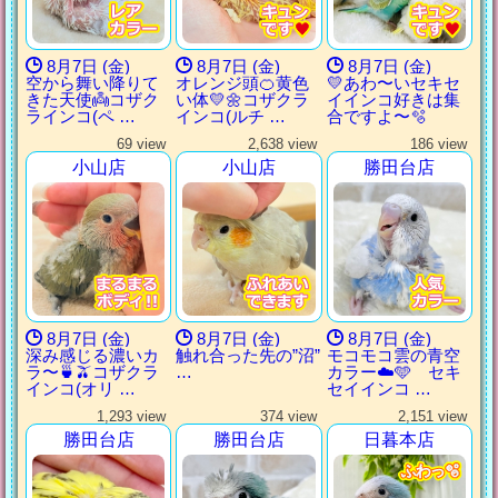
8月7日 (金)
8月7日 (金)
8月7日 (金)
空から舞い降りて
オレンジ頭🍊黄色
💛あわ〜いセキセ
きた天使👼コザク
い体💛🌼コザクラ
イインコ好きは集
ラインコ(ペ …
インコ(ルチ …
合ですよ〜🫧
69 view
2,638 view
186 view
小山店
小山店
勝田台店
8月7日 (金)
8月7日 (金)
8月7日 (金)
深み感じる濃いカ
触れ合った先の”沼”
モコモコ雲の青空
ラ〜🍵🫒コザクラ
…
カラー☁️🩵 セキ
インコ(オリ …
セイインコ …
1,293 view
374 view
2,151 view
勝田台店
勝田台店
日暮本店
ふわっ🫧
ふわっ🫧
ふわっ🫧
ふわっ🫧