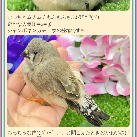
むっちゃムチムチもふもふもふ(ﾉ)*´꒳`*(ヾ)
密かな人気꒰( ≖ᴗ≖ )꒱
ジャンボキンカチョウの登場です✨️
ちっちゃな声でﾍﾟｪﾍﾟｪ、、と聞こえたときのかわいさは