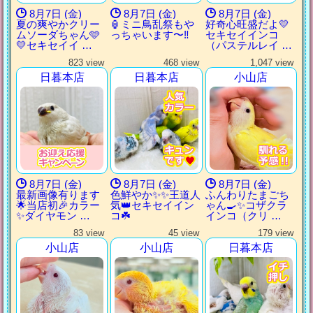
8月7日 (金)
8月7日 (金)
8月7日 (金)
夏の爽やかクリー
🏮ミニ鳥乱祭もや
好奇心旺盛だよ💛
ムソーダちゃん🩵
っちゃいます〜‼️
セキセイインコ
💛セキセイイ …
（パステルレイ …
823 view
468 view
1,047 view
日暮本店
日暮本店
小山店
8月7日 (金)
8月7日 (金)
8月7日 (金)
最新画像有ります
色鮮やか✨✨王道人
ふんわりたまごち
🌟当店初🎉カラー
気👑セキセイイン
ゃん🍳✨コザクラ
✨ダイヤモン …
コ☘️
インコ（クリ …
83 view
45 view
179 view
小山店
小山店
日暮本店