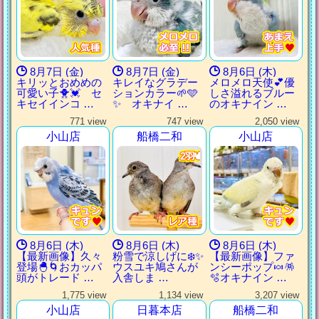
8月7日 (金)
8月7日 (金)
8月6日 (木)
キリッとおめめの
キレイなグラデー
メロメロ天使💕優
可愛い子🐥💓 セ
ションカラー🌱🩵
しさ溢れるブルー
キセイインコ …
✨ オキナイ …
のオキナイン …
771 view
747 view
2,050 view
小山店
船橋二和
小山店
2羽🕊️
2羽🕊️
2羽🕊️
2羽🕊️
8月6日 (木)
8月6日 (木)
8月6日 (木)
【最新画像】久々
粉雪で涼しげに❄️✨
【最新画像】ファ
登場🐣🌀おカッパ
ウスユキ鳩さんが
ンシーポップ🍬🪅
頭がトレード …
入舎しま …
🫧オキナイン …
1,775 view
1,134 view
3,207 view
小山店
日暮本店
船橋二和