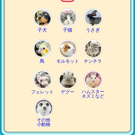
子犬
子猫
うさぎ
鳥
モルモット
チンチラ
ハムスター
フェレット
デグー
ネズミなど
その他
小動物