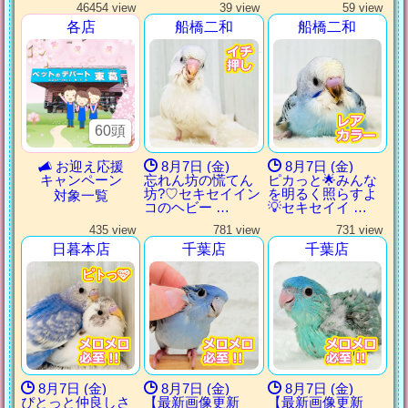
46454 view
39 view
59 view
各店
船橋二和
船橋二和
60頭
お迎え応援
8月7日 (金)
8月7日 (金)
キャンペーン
忘れん坊の慌てん
ピカっと🌟みんな
坊?♡セキセイイン
を明るく照らすよ
対象一覧
コのヘビー …
💡セキセイイ …
435 view
781 view
731 view
日暮本店
千葉店
千葉店
ピトっ🩷
ピトっ🩷
ピトっ🩷
ピトっ🩷
8月7日 (金)
8月7日 (金)
8月7日 (金)
ぴとっと仲良しさ
【最新画像更新
【最新画像更新