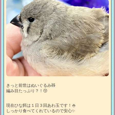
きっと前世はぬいぐるみ🧸
編み目たっぷり？！😚
現在ひな餌は１日３回あわ玉です！🍚
しっかり食べてくれているので安心✨️