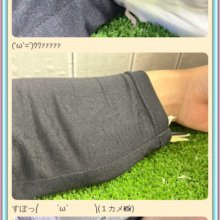
(‘ω’=’)ｳﾜｧｧｧｧｧ
すぽっ⎛ ´ω` ⎞(１カメ📸)