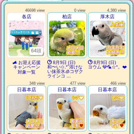
46698 view
0 view
4,380 view
各店
柏店
厚木店
64頭
お迎え応援
8月9日 (日)
8月9日 (日)
キャンペーン
和〜い✩.*˚溶けな
ヨウム 🩶🦜‬☆*。❤️
い抹茶氷🧊コザク
対象一覧
ラインコ …
348 view
477 view
466 view
日暮本店
日暮本店
日暮本店
ﾊﾞｲｵﾚｯﾄ💜
ﾊﾞｲｵﾚｯﾄ💜
ﾊﾞｲｵﾚｯﾄ💜
ﾊﾞｲｵﾚｯﾄ💜
ﾓｰﾌﾞ🩶
ﾓｰﾌﾞ🩶
ﾓｰﾌﾞ🩶
ﾓｰﾌﾞ🩶
ｱﾜｰｲ🩵
ｱﾜｰｲ🩵
ｱﾜｰｲ🩵
ｱﾜｰｲ🩵