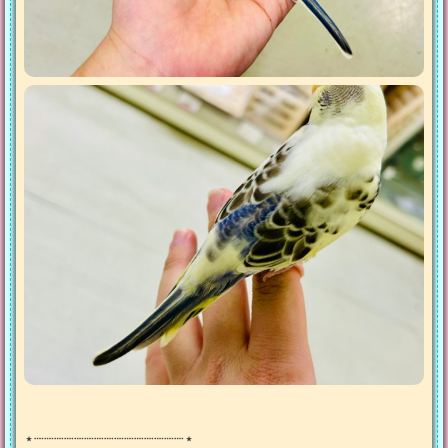
⋆┈┈┈┈┈┈┈┈┈┈┈┈┈┈┈⋆