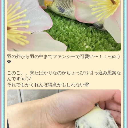
羽の外から羽の中までファンシーで可愛い〜！！っω=)
💖
このこ、、来たばかりなのかちょっぴり引っ込み思案な
んです´ω`)ﾉ
それでもかくれんぼ得意かもしれない🫣