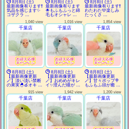
8月8日 (土)
8月8日 (土)
8月8日 (土)
最新画像有ります❗️
最新画像有ります
最新画像有ります❗️
気品を感じます✨
🌟もふもふっと綿
わたわた🩵楽しみ
コザクラ …
毛もオシャレ …
たっくさ …
1,040 view
1,016 view
1,854 view
千葉店
千葉店
千葉店
8月8日 (土)
8月8日 (土)
8月8日 (土)
【最新画像更新
【最新画像更新
【最新画像更新
🪄】淡い淡い禁断
🪄】おめめがキレ
🪄】甘々ポップ🍭
の果実🐣🍏オキ …
イ✨澄んだ瞳が …
もふもふ頭が癒 …
915 view
1,942 view
1,200 view
千葉店
千葉店
千葉店