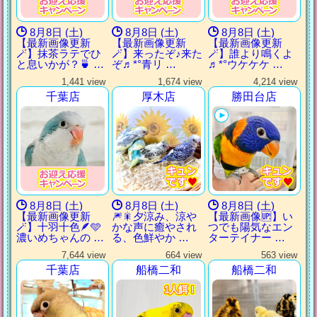
8月8日 (土)
8月8日 (土)
8月8日 (土)
【最新画像更新
【最新画像更新
【最新画像更新
🪄】抹茶ラテでひ
🪄】来ったぞ♪来た
🪄】誰より鳴くよ
と息いかが？🍵 …
ぞ♬*°青リ …
♬*°ウケケケ …
1,441 view
1,674 view
4,214 view
千葉店
厚木店
勝田台店
8月8日 (土)
8月8日 (土)
8月8日 (土)
【最新画像更新
🎆🎇夕涼み、涼や
【最新画像🆙】い
🪄】十羽十色🪶🩵
かな声に癒やされ
つでも陽気なエン
濃いめちゃんの …
る、色鮮やか …
ターテイナー …
7,644 view
664 view
563 view
千葉店
船橋二和
船橋二和
1人餌！
1人餌！
1人餌！
1人餌！