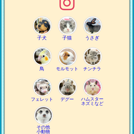
子犬
子猫
うさぎ
鳥
モルモット
チンチラ
ハムスター
フェレット
デグー
ネズミなど
その他
小動物