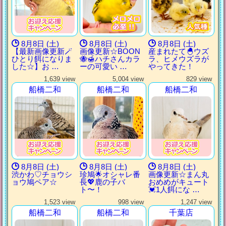
8月8日 (土)
8月8日 (土)
8月8日 (土)
【最新画像更新🪄
画像更新☆BOON
産まれたて🐣ウズ
ひとり餌になりま
🐝🍯ハチさんカラ
ラ、ヒメウズラが
した‪☆】お …
ーの可愛い …
やってきた！
1,639 view
5,004 view
829 view
船橋二和
船橋二和
船橋二和
8月8日 (土)
8月8日 (土)
8月8日 (土)
渋かわ♡チョウシ
珍鳩🌟オシャレ番
画像更新☆まん丸
ョウ鳩ペア☆
長💖鹿の子バ
おめめがキュート
ト〜！
💓1人餌にな …
1,523 view
998 view
1,247 view
船橋二和
船橋二和
千葉店