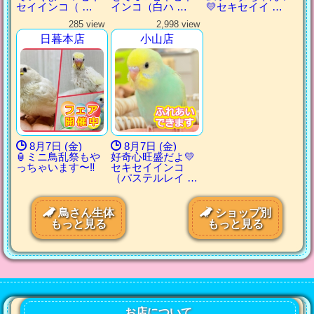
セイインコ（ …
インコ（白ハ …
💛セキセイイ …
285 view
2,998 view
日暮本店
小山店
8月7日 (金)
8月7日 (金)
🏮ミニ鳥乱祭もや
好奇心旺盛だよ💛
っちゃいます〜‼️
セキセイインコ
（パステルレイ …
鳥さん生体
ショップ別
もっと見る
もっと見る
お店について