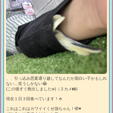
、、引っ込み思案通り越してなんだか面白い子かもしれ
ない…笑うしかない😂
(この後すぐ救出しましたw)（２カメ📸)
現在１日３回食べています！🍚
これはこれはカワイイくせ強ちゃん！🫣♥️