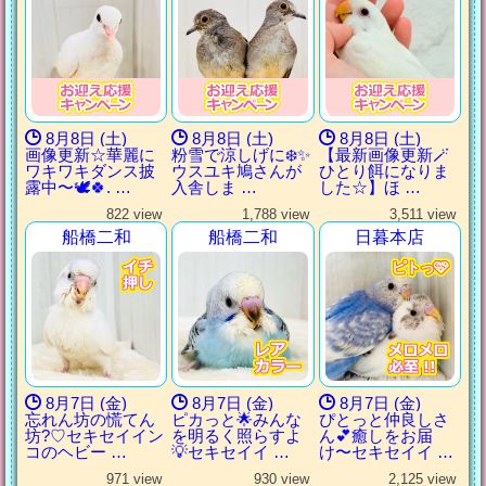
8月8日 (土)
8月8日 (土)
8月8日 (土)
画像更新☆華麗に
粉雪で涼しげに❄️✨
【最新画像更新🪄
ワキワキダンス披
ウスユキ鳩さんが
ひとり餌になりま
露中〜🕊🍀. …
入舎しま …
した‪☆】ほ …
822 view
1,788 view
3,511 view
船橋二和
船橋二和
日暮本店
ピトっ🩷
ピトっ🩷
ピトっ🩷
ピトっ🩷
8月7日 (金)
8月7日 (金)
8月7日 (金)
忘れん坊の慌てん
ピカっと🌟みんな
ぴとっと仲良しさ
坊?♡セキセイイン
を明るく照らすよ
ん💕癒しをお届
コのヘビー …
💡セキセイイ …
け〜セキセイイ …
971 view
930 view
2,125 view