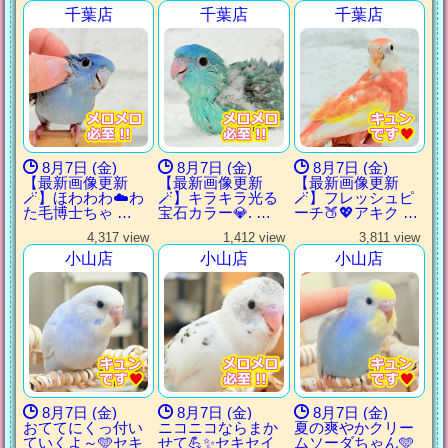
千葉店
千葉店
千葉店
8月7日 (金)
8月7日 (金)
8月7日 (金)
【最新画像更新
【最新画像更新
【最新画像更新
🪄】ほわわわ☁️わ
🪄】キラキラ光る
🪄】フレッシュピ
た毛博士ちゃ …
宝石カラー💎. …
ーチ🍑💖アキク …
4,317 view
1,412 view
3,811 view
小山店
小山店
小山店
8月7日 (金)
8月7日 (金)
8月7日 (金)
おててにくっ付い
ニコニコならまか
夏の爽やかクリー
ていくよ～🩵セキ
せて💪✨セキセイ
ムソーダちゃん🩵