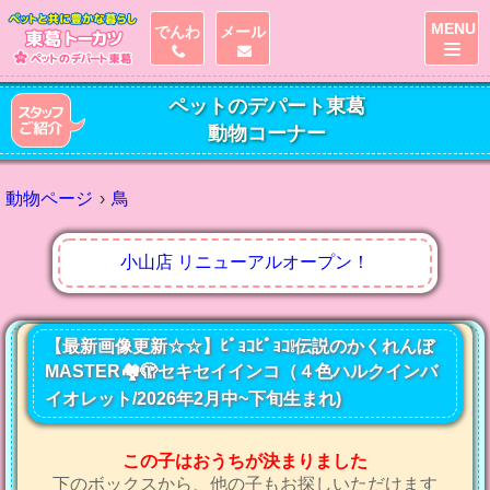
MENU
でんわ
メール
ペットのデパート東葛
動物コーナー
動物ページ
鳥
小山店 リニューアルオープン！
【最新画像更新☆☆】ﾋﾟｮｺﾋﾟｮｺ❕伝説のかくれんぼ
MASTER🏘️🫣セキセイインコ（４色ハルクインバ
イオレット/2026年2月中~下旬生まれ)
この子はおうちが決まりました
下のボックスから、他の子もお探しいただけます