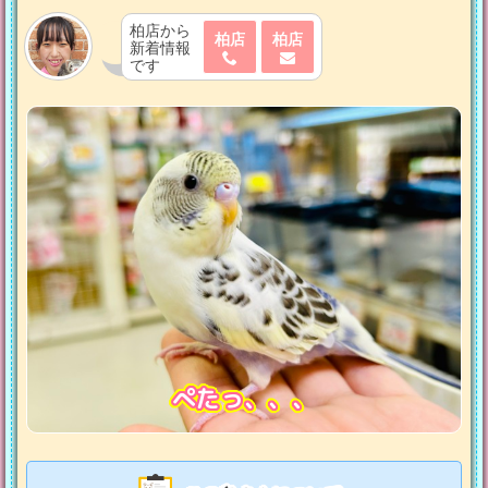
柏店から
柏店
柏店
新着情報
です
ぺたっ、、、