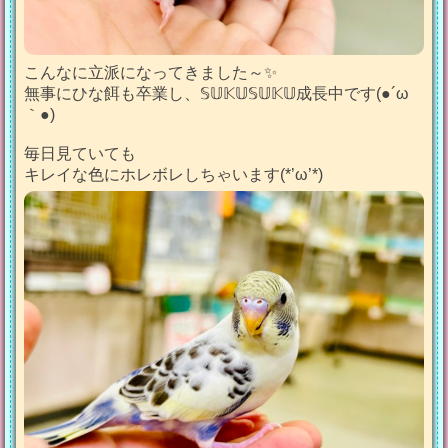
こんなに立派になってきました～✨
無事にひな餌も卒業し、𝕊𝕌𝕂𝕌𝕊𝕌𝕂𝕌成長中です(●´ω
｀●)
毎日見ていても
キレイな色にホレボレしちゃいます(*’ω’*)