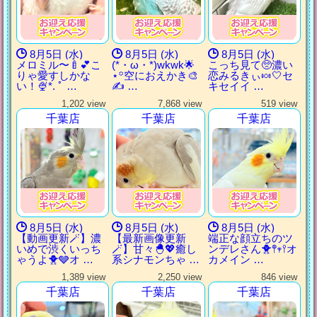
8月5日 (水)
8月5日 (水)
8月5日 (水)
メロミル〜🍼💕こ
(*・ω・*)wkwk🌟
こっち見て🥺濃い
りゃ愛すしかな
⋆꙳空におえかき🎨
恋みるきぃ🍬‎🤍‎セ
い！🍨*. ﾟ …
✍ …
キセイイ …
1,202 view
7,868 view
519 view
千葉店
千葉店
千葉店
8月5日 (水)
8月5日 (水)
8月5日 (水)
【動画更新🪄】濃
【最新画像更新
端正な顔立ちのツ
いめで渋くいっち
🪄】甘々🐣💖癒し
ンデレさん🐥𖤣𖥧𖥣オ
ゃうよ🐥🩶オ …
系シナモンちゃ …
カメイン …
1,389 view
2,250 view
846 view
千葉店
千葉店
千葉店