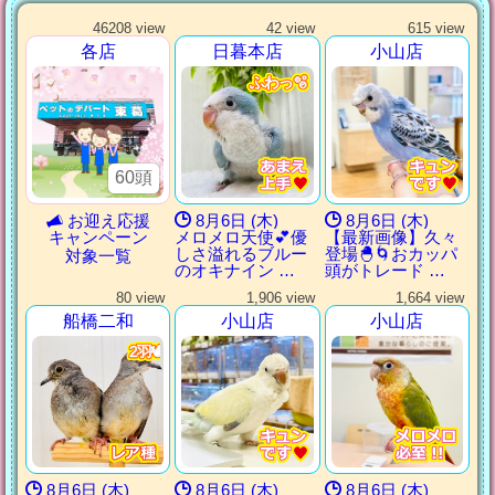
46208 view
42 view
615 view
各店
日暮本店
小山店
ふわっ🫧
ふわっ🫧
ふわっ🫧
ふわっ🫧
60頭
お迎え応援
8月6日 (木)
8月6日 (木)
キャンペーン
メロメロ天使💕優
【最新画像】久々
しさ溢れるブルー
登場🐣🌀おカッパ
対象一覧
のオキナイン …
頭がトレード …
80 view
1,906 view
1,664 view
船橋二和
小山店
小山店
2羽🕊️
2羽🕊️
2羽🕊️
2羽🕊️
8月6日 (木)
8月6日 (木)
8月6日 (木)