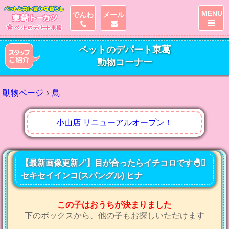
MENU
でんわ
メール
ペットのデパート東葛
動物コーナー
動物ページ
鳥
小山店 リニューアルオープン！
【最新画像更新🪄】目が合ったらイチコロです🐣🫟
セキセイインコ(スパングル) ヒナ
この子はおうちが決まりました
下のボックスから、他の子もお探しいただけます