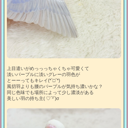
上目遣いがめっっっちゃくちゃ可愛くて
淡いパープルに淡いグレーの羽色が
とーーってもキレイ(*´□`*)
風切羽よりも腰のパープルが気持ち濃いかな？
同じ色味でも場所によって少し濃淡がある
美しい羽の持ち主( ♡´³`)σ