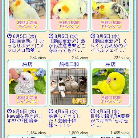
8月5日 (水)
8月5日 (水)
8月5日 (水)
【動画更新🪄】む
【動画更新🪄】激
【動画更新🪄】く
っちりボディにメ
かわ注意🐣💖どこ
りくりおめめのア
ッロメロ🥰💖 …
を取ってもパ …
イドルフェイ …
284 view
274 view
227 view
柏店
船橋二和
柏店
8月5日 (水)
8月5日 (水)
8月5日 (水)
kawaiiを巻き起こ
厳選してきまし
目移り錦糸?!‪❌黄身
す‼️ｽｲｽｲ団扇🪭‪ …
た！芸物十姉
がスキ💛*॰ॱセキセ
妹〜！！✨
イ …
1,184 view
1,800 view
1,465 view