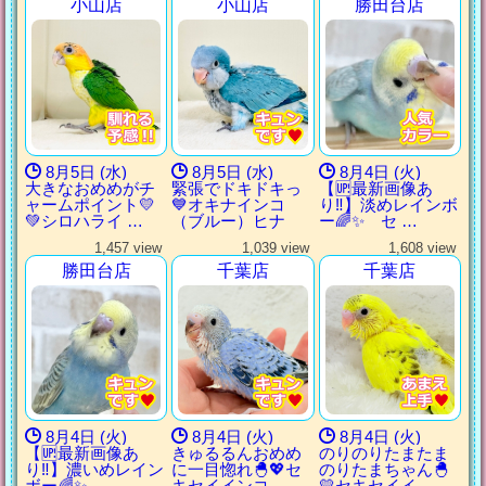
小山店
小山店
勝田台店
8月5日 (水)
8月5日 (水)
8月4日 (火)
大きなおめめがチ
緊張でドキドキっ
【🆙最新画像あ
ャームポイント💛
💙オキナインコ
り‼️】淡めレインボ
💚シロハライ …
（ブルー）ヒナ
ー🌈✨ セ …
1,457 view
1,039 view
1,608 view
勝田台店
千葉店
千葉店
8月4日 (火)
8月4日 (火)
8月4日 (火)
【🆙最新画像あ
きゅるるんおめめ
のりのりたまたま
り‼️】濃いめレイン
に一目惚れ🐣💖セ
のりたまちゃん🐣
ボー🌈✨ …
キセイインコ …
💛セキセイイ …