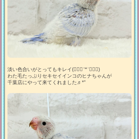
淡い色合いがとってもキレイ(๑⃙⃘ˊ꒳​ˋ๑⃙⃘)
わた毛たっぷりセキセイインコのヒナちゃんが
千葉店にやって来てくれました♬*°