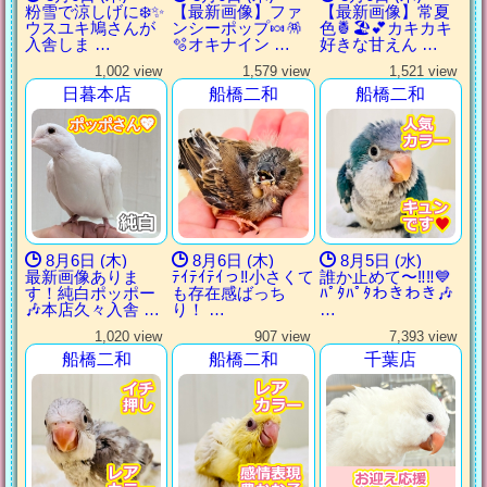
粉雪で涼しげに❄️✨
【最新画像】ファ
【最新画像】常夏
ウスユキ鳩さんが
ンシーポップ🍬🪅
色🍍🏖💕カキカキ
入舎しま …
🫧オキナイン …
好きな甘えん …
1,002 view
1,579 view
1,521 view
日暮本店
船橋二和
船橋二和
ポッポさん💖
ポッポさん💖
ポッポさん💖
ポッポさん💖
8月6日 (木)
8月6日 (木)
8月5日 (水)
最新画像ありま
ﾃｲﾃｲﾃｲっ‼︎小さくて
誰か止めて〜‼︎‼︎💙
す！純白ポッポー
も存在感ばっち
ﾊﾟﾀﾊﾟﾀわきわき🎶
🎶本店久々入舎 …
り！ …
…
1,020 view
907 view
7,393 view
船橋二和
船橋二和
千葉店