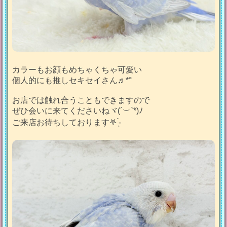
カラーもお顔もめちゃくちゃ可愛い
個人的にも推しセキセイさん♬*°
お店では触れ合うこともできますので
ぜひ会いに来てくださいねヾ(´︶`*)ﾉ
ご来店お待ちしております𖤐 ̖́-‬