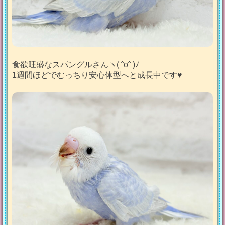
食欲旺盛なスパングルさんヽ( ˆoˆ )ﾉ
1週間ほどでむっちり安心体型へと成長中です♥