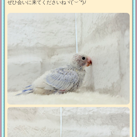
ぜひ会いに来てくださいねヾ(´︶`*)ﾉ