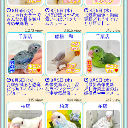
8月5日 (水)
8月5日 (水)
8月5日 (水)
おしゃれカラーで
ぴぽぴぽぉ〜💕元
【最新画像・動画
みんなの目を独り
気いっぱい‼︎クリー
更新🪄もうすぐひ
占め❤️綿毛 …
ムカラー …
とり餌‪☆】 …
1,273 view
3,615 view
346 view
千葉店
船橋二和
千葉店
8月5日 (水)
8月5日 (水)
8月5日 (水)
お腹が減ると恐竜
画像更新☆お上品
【最新画像更新
だっ🦕⋆͛マメルリハ
なラベンダーグレ
🪄】野菜王国のお
(ブルー …
ー🪻🩶気品溢 …
姫様🐣🫛👑マメ …
335 view
464 view
247 view
柏店
柏店
柏店