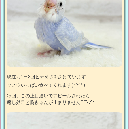
現在も1日3回ヒナえさをあげています！
ソノウいっぱい食べてくれます( *´༥`* )
毎回、この上目遣いでアピールされたら
癒し効果と胸きゅんが止まりません🤦‍♀️💘💘