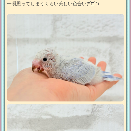
一瞬思ってしまうくらい美しい色合い(*´□`*)