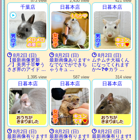
573 view
2,430 view
421 view
千葉店
日暮本店
日暮本店
もちか🩷
もちか🩷
もちか🩷
もちか🩷
8月2日 (日)
8月2日 (日)
8月2日 (日)
【最新画像更新
最新画像あります⭐️
ムチムチ大福くん
🪄】美男子🐰💖う
なでなでができち
になってくれます
さぎ界のアイド …
ゃうキュ …
か〜❓🍓カラ …
1,395 view
587 view
314 view
日暮本店
日暮本店
日暮本店
8月2日 (日)
8月2日 (日)
8月2日 (日)
最新画像有ります‼️
最新画像有ります‼️
最新画像有ります❗️