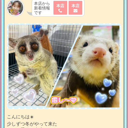
本店から
本店
本店
新着情報
です
癒し〜🩷
こんにちは☀️
少しずつ冬がやって来た