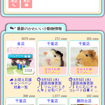
本店
本店
最新のかわいい小動物情報
3979 view
272 view
355 view
各店
千葉店
千葉店
33頭
お迎え応援
8月5日 (水)
8月5日 (水)
キャンペーン
【最新画像更新
【最新画像更新
🪄】ツムジたくさ
🪄】むにむにチョ
対象一覧
ん🌀くせ毛ヘア …
コレート🐹🍫イ …
398 view
1,977 view
192 view
千葉店
千葉店
勝田台店