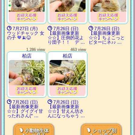
7月27日 (月)
7月26日 (日)
7月26日 (日)
ウッドチャック 女
【最新画像更新
【最新画像更新
の子 🤎🍌😋
☆☆】圧倒的花よ
☆☆】ちょこっと
り団子！！ デ …
ビターにネ♪♪ …
1,286 view
463 view
柏店
柏店
7月26日 (日)
7月26日 (日)
【最新画像更新
【最新画像更新
☆☆】グイグイ甘
☆☆】甘えん坊さ
ったれさん(* …
んになっちゃう …
小動物生体
ショップ別