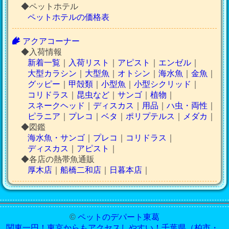
◆ペットホテル
ペットホテルの価格表
アクアコーナー
◆入荷情報
新着一覧
｜
入荷リスト
｜
アピスト
｜
エンゼル
｜
大型カラシン
｜
大型魚
｜
オトシン
｜
海水魚
｜
金魚
｜
グッピー
｜
甲殻類
｜
小型魚
｜
小型シクリッド
｜
コリドラス
｜
昆虫など
｜
サンゴ
｜
植物
｜
スネークヘッド
｜
ディスカス
｜
用品
｜
ハ虫・両性
｜
ピラニア
｜
プレコ
｜
ベタ
｜
ポリプテルス
｜
メダカ
｜
◆図鑑
海水魚・サンゴ
｜
プレコ
｜
コリドラス
｜
ディスカス
｜
アピスト
｜
◆各店の熱帯魚通販
厚木店
｜
船橋二和店
｜
日暮本店
｜
©
ペットのデパート東葛
関東一円！東京からもアクセスしやすい！千葉県（柏市・