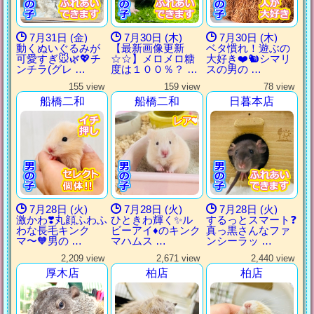
7月31日 (金)
7月30日 (木)
7月30日 (木)
動くぬいぐるみが
【最新画像更新
ベタ慣れ！遊ぶの
可愛すぎ🐭🌿💖チ
☆☆】メロメロ糖
大好き❤️🐿️シマリ
ンチラ(グレ …
度は１００％？ …
スの男の …
155 view
159 view
78 view
船橋二和
船橋二和
日暮本店
レア❤️
レア❤️
レア❤️
レア❤️
7月28日 (火)
7月28日 (火)
7月28日 (火)
激かわ❣️丸顔ふわふ
ひときわ輝く✨ル
するっとスマート❓
わな長毛キンク
ビーアイ♦️のキンク
真っ黒さんなファ
マ〜🧡男の …
マハムス …
ンシーラッ …
2,209 view
2,671 view
2,440 view
厚木店
柏店
柏店