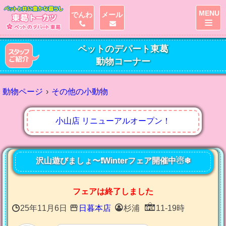
MENU
でんわ
メール
ペットのデパート東葛
動物コーナー
動物ページ
その他の小動物
小山店 リニューアルオープン！
沢山遊びましょ〜❗️Winterフェア開催中☃❄
フェアは終了しました
25年11月6日
日暮本店
杉浦
11-19時