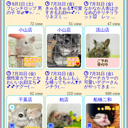
8月1日 (土)
7月31日 (金)
7月31日 (金)
フレンチロップ 男
きゅるきゅる❣️可愛
なかなか入舎は少
の子 🐰🌿‪🧡‬‪⟡.· …
すぎるお顔👀💕ハ
なめのチリチリラ
リネズミ …
ット🐭 レッ …
72 view
51 view
47 view
小山店
小山店
流山店
7月31日 (金)
7月31日 (金)
7月31日 (金)
個性派カラーとか
まんまるもふもふ
アグーチカラーの
わいいお顔立ち💕
な構ってちゃん❣️チ
可愛いデグーさん
💕💕デグー( …
ンチラ( …
がやってきま …
62 view
210 view
699 view
千葉店
柏店
船橋二和
。。zz。。z
。。zz。。z
。。zz。。z
。。zz。。z