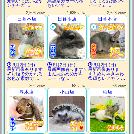
元気いっぱいなヤ
烏龍茶カラーの私
まるまるお顔のベ
ンチャガ …
もいいで …
ビーフェ …
2,506 view
1,635 view
2,628 view
日暮本店
日暮本店
日暮本店
パイド🩶🖤
パイド🩶🖤
パイド🩶🖤
パイド🩶🖤
ちょこん💕
ちょこん💕
ちょこん💕
ちょこん💕
ブルーダイヤ💎
ブルーダイヤ💎
ブルーダイヤ💎
ブルーダイヤ💎
8月2日 (日)
8月2日 (日)
8月2日 (日)
最新画像有ります
最新画像有ります⭐️
最新画像ありま
💕お腹で分かれる
まん丸おめめがキ
す！めちゃきゃわ
お色が素敵で …
ュートな …
😍輝きレアカラ …
302 view
58 view
66 view
厚木店
小山店
柏店