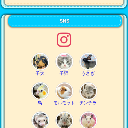
SNS
子犬
子猫
うさぎ
鳥
モルモット
チンチラ