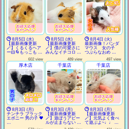
あと3匹
あと3匹
あと3匹
あと3匹
8月5日 (水)
8月5日 (水)
8月4日 (火)
【最新画像更新
【最新画像更新
最新画像！パンダ
🪄】くるくるヘア
🪄】僕の可愛さに
マウス 女の子
ー🐹🌀もっこも …
みんなイチコロ …
つぶらなおめ …
602 view
489 view
497 view
厚木店
千葉店
千葉店
8月3日 (月)
8月3日 (月)
8月3日 (月)
チンチラ ブラック
【最新画像更新
【最新画像更新
エボニー 男の子 🖤
🪄】遊ぼうアピー
🪄】元気よく食べ
…
ルが止まらない …
て遊ぶよ~♩♩ …