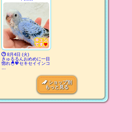
8月4日 (火)
きゅるるんおめめに一目
惚れ🐣💖セキセイインコ
…
ショップ別
もっと見る