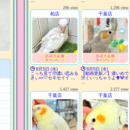
…
…
296 view
1,296 view
柏店
千葉店
8月5日 (水)
8月5日 (水)
こっち見て🥺濃い恋みる
【動画更新🪄】濃いめで
きぃ🍬‎🤍‎セキセイイ …
渋くいっちゃうよ🐥🩶オ
…
1,427 view
2,277 view
千葉店
千葉店