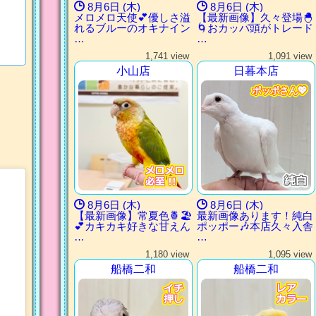
8月6日 (木)
8月6日 (木)
メロメロ天使💕優しさ溢
【最新画像】久々登場🐣
れるブルーのオキナイン
🌀おカッパ頭がトレード
…
…
1,741 view
1,091 view
小山店
日暮本店
ポッポさん💖
ポッポさん💖
ポッポさん💖
ポッポさん💖
8月6日 (木)
8月6日 (木)
【最新画像】常夏色🍍🏖
最新画像あります！純白
💕カキカキ好きな甘えん
ポッポー🎶本店久々入舎
…
…
1,180 view
1,095 view
船橋二和
船橋二和