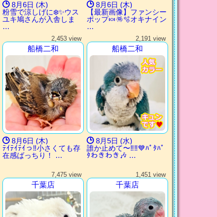
8月6日 (木)
8月6日 (木)
粉雪で涼しげに❄️✨ウス
【最新画像】ファンシー
ユキ鳩さんが入舎しま
ポップ🍬🪅🫧オキナイン
…
…
2,453 view
2,191 view
船橋二和
船橋二和
8月6日 (木)
8月5日 (水)
ﾃｲﾃｲﾃｲっ‼︎小さくても存
誰か止めて〜‼︎‼︎💙ﾊﾟﾀﾊﾟ
在感ばっちり！ …
ﾀわきわき🎶 …
7,475 view
1,451 view
千葉店
千葉店