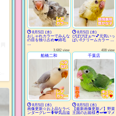
8月5日 (水)
8月5日 (水)
おしゃれカラーでみんな
ぴぽぴぽぉ〜💕元気いっ
の目を独り占め❤️綿毛
ぱい‼︎クリームカラー …
…
3,682 view
408 view
船橋二和
千葉店
東葛ペット 千葉店(@toukatupet_chiba)がシェアした投稿
8月5日 (水)
8月5日 (水)
画像更新☆お上品なラベ
【最新画像更新🪄】野菜
ンダーグレー🪻🩶気品溢
王国のお姫様🐣🫛👑マメ