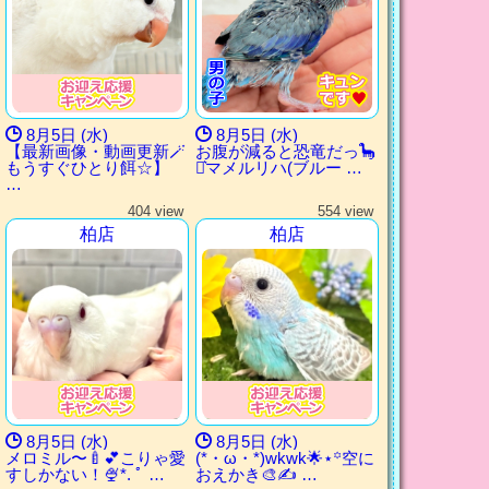
8月5日 (水)
8月5日 (水)
【最新画像・動画更新🪄
お腹が減ると恐竜だっ🦕
もうすぐひとり餌‪☆】
⋆͛マメルリハ(ブルー …
…
404 view
554 view
柏店
柏店
8月5日 (水)
8月5日 (水)
メロミル〜🍼💕こりゃ愛
(*・ω・*)wkwk🌟⋆꙳空に
すしかない！🍨*. ﾟ …
おえかき🎨✍ …