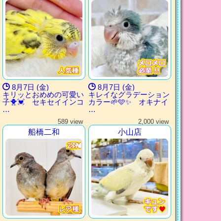
8月7日 (金)
8月7日 (金)
キリッとおめめの可愛い
キレイなグラデーション
子🐥💓 セキセイインコ
カラー🌱🩵✨ オキナイ
…
…
589 view
2,000 view
船橋二和
小山店
2羽🕊️
2羽🕊️
2羽🕊️
2羽🕊️