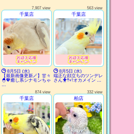
7,907 view
563 view
千葉店
千葉店
8月5日 (水)
8月5日 (水)
【最新画像更新🪄】甘々
端正な顔立ちのツンデレ
🐣💖癒し系シナモンちゃ
さん🐥𖤣𖥧𖥣オカメイン …
…
874 view
332 view
千葉店
柏店