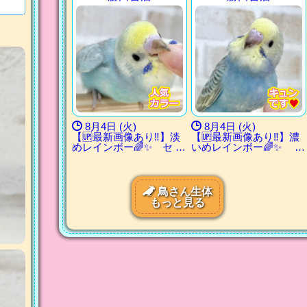
8月4日 (火)
8月4日 (火)
【🆙最新画像あり‼️】淡
【🆙最新画像あり‼️】濃
めレインボー🌈✨ セ …
いめレインボー🌈✨ …
鳥さん生体
もっと見る