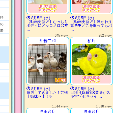
時
8月5日 (水)
8月5日 (水)
【動画更新🪄】むっちり
【動画更新🪄】激かわ注
の
ボディにメッロメロ🥰💖
意🐣💖どこを取ってもパ
…
…
際
345 view
282 view
船橋二和
柏店
8月5日 (水)
8月5日 (水)
厳選してきました！芸物
目移り錦糸?!‪❌黄身がス
十姉妹〜！！✨
キ💛*॰ॱセキセイ …
1,514 view
1,518 view
勝田台店
勝田台店