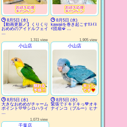
8月5日 (水)
8月5日 (水)
【動画更新🪄】くりくり
kawaiiを巻き起こす‼️ｽｲｽ
おめめのアイドルフェイ
ｲ団扇🪭‪ …
…
1,311 view
1,905 view
小山店
小山店
8月5日 (水)
8月5日 (水)
大きなおめめがチャーム
緊張でドキドキっ💙オキ
ポイント💛💚シロハライ
ナインコ（ブルー）ヒナ
…
1,073 view
千葉店