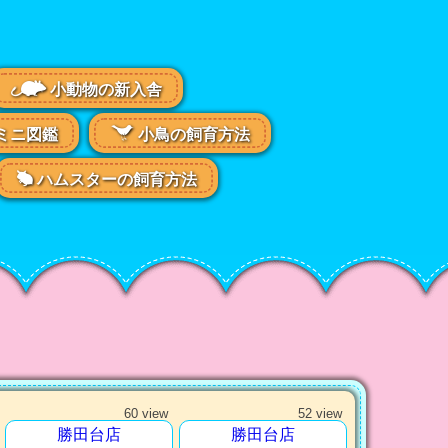
小動物の新入舎
ミニ図鑑
小鳥の飼育方法
ハムスターの飼育方法
60 view
52 view
勝田台店
勝田台店