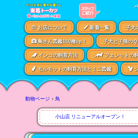
お店について
新着一覧
子犬
鳥さん図鑑150種up！
子犬と子猫のＱ
インコの飼育方法
フェレットの
モルモットの飼育方法とミニ図鑑
シ
動物ページ
鳥
小山店 リニューアルオープン！