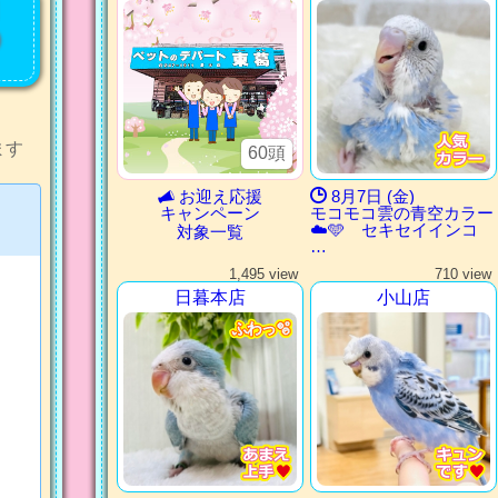
】
ます
60頭
お迎え応援
8月7日 (金)
キャンペーン
モコモコ雲の青空カラー
☁️🩵 セキセイインコ
対象一覧
…
1,495 view
710 view
日暮本店
小山店
ふわっ🫧
ふわっ🫧
ふわっ🫧
ふわっ🫧