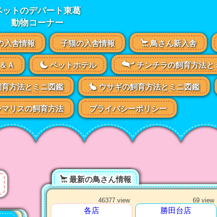
ペットのデパート東葛
動物コーナー
の入舎情報
子猫の入舎情報
鳥さん新入舎
＆Ａ
ペットホテル
チンチラの飼育方法と
飼育方法とミニ図鑑
ウサギの飼育方法とミニ図鑑
マリスの飼育方法
プライバシーポリシー
最新の鳥さん情報
46377 view
69 view
各店
勝田台店