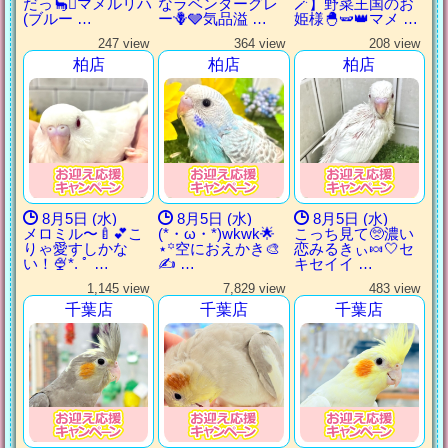
だっ🦕⋆͛マメルリハ
なラベンダーグレ
🪄】野菜王国のお
(ブルー …
ー🪻🩶気品溢 …
姫様🐣🫛👑マメ …
247 view
364 view
208 view
柏店
柏店
柏店
8月5日 (水)
8月5日 (水)
8月5日 (水)
メロミル〜🍼💕こ
(*・ω・*)wkwk🌟
こっち見て🥺濃い
りゃ愛すしかな
⋆꙳空におえかき🎨
恋みるきぃ🍬‎🤍‎セ
い！🍨*. ﾟ …
✍ …
キセイイ …
1,145 view
7,829 view
483 view
千葉店
千葉店
千葉店