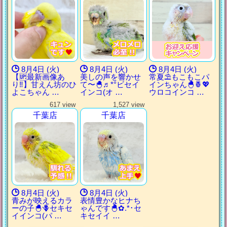
8月4日 (火)
8月4日 (火)
8月4日 (火)
【🆙最新画像あ
美しの声を響かせ
常夏⛱もこもこパ
り‼️】甘えん坊のひ
て〜🐣♬*°ビセイ
インちゃん🐣🍍💖
よこちゃん …
インコ(オ …
ウロコインコ …
617 view
1,527 view
千葉店
千葉店
8月4日 (火)
8月4日 (火)
青みが映えるカラ
表情豊かなヒナち
ーの子🐣🪻セキセ
ゃんです🐣✿.*･セ
イインコ(パ …
キセイイ …