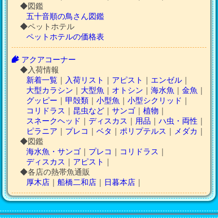
◆図鑑
五十音順の鳥さん図鑑
◆ペットホテル
ペットホテルの価格表
アクアコーナー
◆入荷情報
新着一覧
｜
入荷リスト
｜
アピスト
｜
エンゼル
｜
大型カラシン
｜
大型魚
｜
オトシン
｜
海水魚
｜
金魚
｜
グッピー
｜
甲殻類
｜
小型魚
｜
小型シクリッド
｜
コリドラス
｜
昆虫など
｜
サンゴ
｜
植物
｜
スネークヘッド
｜
ディスカス
｜
用品
｜
ハ虫・両性
｜
ピラニア
｜
プレコ
｜
ベタ
｜
ポリプテルス
｜
メダカ
｜
◆図鑑
海水魚・サンゴ
｜
プレコ
｜
コリドラス
｜
ディスカス
｜
アピスト
｜
◆各店の熱帯魚通販
厚木店
｜
船橋二和店
｜
日暮本店
｜