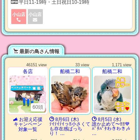
平日11-19時・土日祝日10-19時
小山店
小山店
最新の鳥さん情報
46151 view
33 view
1,171 view
各店
船橋二和
船橋二和
60頭
お迎え応援
8月6日 (木)
8月5日 (水)
キャンペーン
ﾃｲﾃｲﾃｲっ‼︎小さくて
誰か止めて〜‼︎‼︎💙
も存在感ばっち
ﾊﾟﾀﾊﾟﾀわきわき🎶
対象一覧
り！ …
…