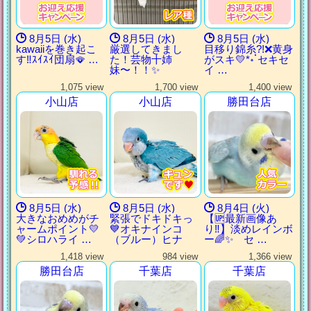
8月5日 (水)
8月5日 (水)
8月5日 (水)
kawaiiを巻き起こ
厳選してきまし
目移り錦糸?!‪❌黄身
す‼️ｽｲｽｲ団扇🪭‪ …
た！芸物十姉
がスキ💛*॰ॱセキセ
妹〜！！✨
イ …
1,075 view
1,700 view
1,400 view
小山店
小山店
勝田台店
8月5日 (水)
8月5日 (水)
8月4日 (火)
大きなおめめがチ
緊張でドキドキっ
【🆙最新画像あ
ャームポイント💛
💙オキナインコ
り‼️】淡めレインボ
💚シロハライ …
（ブルー）ヒナ
ー🌈✨ セ …
1,418 view
984 view
1,366 view
勝田台店
千葉店
千葉店