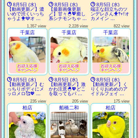
8月5日 (水)
8月5日 (水)
8月5日 (水)
【動画更新🪄】濃
【最新画像更新
端正な顔立ちのツ
いめで渋くいっち
🪄】甘々🐣💖癒し
ンデレさん🐥𖤣𖥧𖥣オ
ゃうよ🐥🩶オ …
系シナモンちゃ …
カメイン …
1,357 view
2,228 view
822 view
千葉店
千葉店
千葉店
8月5日 (水)
8月5日 (水)
8月5日 (水)
【動画更新🪄】む
【動画更新🪄】激
【動画更新🪄】く
っちりボディにメ
かわ注意🐣💖どこ
りくりおめめのア
ッロメロ🥰💖 …
を取ってもパ …
イドルフェイ …
235 view
205 view
175 view
柏店
船橋二和
柏店