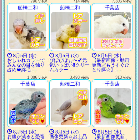
790 view
714 view
7,306 view
船橋二和
船橋二和
千葉店
8月5日 (水)
8月5日 (水)
8月5日 (水)
おしゃれカラーで
ぴぽぴぽぉ〜💕元
【最新画像・動画
みんなの目を独り
気いっぱい‼︎クリー
更新🪄もうすぐひ
占め❤️綿毛 …
ムカラー …
とり餌‪☆】 …
1,086 view
3,493 view
310 view
千葉店
船橋二和
千葉店
8月5日 (水)
8月5日 (水)
8月5日 (水)
お腹が減ると恐竜
画像更新☆お上品
【最新画像更新