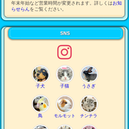
年末年始など営業時間が変更されます。詳しくは
お知
らせらん
をご覧ください。
SNS
子犬
子猫
うさぎ
鳥
モルモット
チンチラ