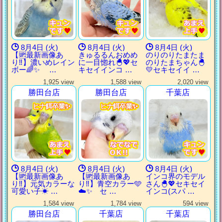
8月4日 (火)
8月4日 (火)
8月4日 (火)
【🆙最新画像あ
きゅるるんおめめ
のりのりたまたま
り‼️】濃いめレイン
に一目惚れ🐣💖セ
のりたまちゃん🐣
ボー🌈✨ …
キセイインコ …
💛セキセイイ …
1,925 view
1,588 view
2,020 view
勝田台店
勝田台店
千葉店
ヒナ餌卒業✨
ヒナ餌卒業✨
ヒナ餌卒業✨
ヒナ餌卒業✨
ヒナ餌卒業✨
ヒナ餌卒業✨
ヒナ餌卒業✨
ヒナ餌卒業✨
8月4日 (火)
8月4日 (火)
8月4日 (火)
【🆙最新画像あ
【🆙最新画像あ
インコ界のモデル
り‼️】元気カラーな
り‼️】青空カラー🩵
さん🐣💖セキセイ
可愛い子☀ …
☁️✨ セ …
インコ(スパ …
1,584 view
1,784 view
594 view
勝田台店
千葉店
千葉店