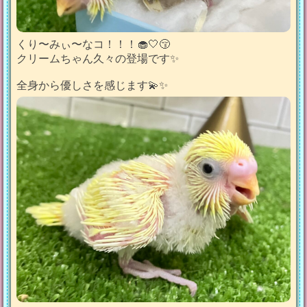
くり〜みぃ〜なコ！！！🧁🤍😚
クリームちゃん久々の登場です✨️
全身から優しさを感じます💫✨