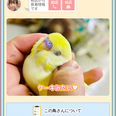
柏店から
柏店
柏店
新着情報
です
ケーキみたい💖
この鳥さんについて