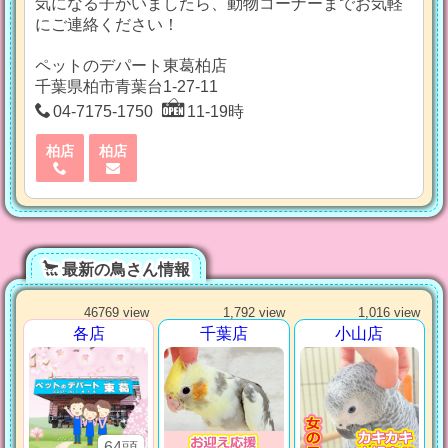
気になる子がいましたら、動物コーナーまでお気軽
にご連絡ください！
ペットのデパート東葛柏店
千葉県柏市青葉台1-27-11
04-7175-1750
11-19時
柏店
柏店
最新の鳥さん情報
46769 view
1,792 view
1,016 view
各店
千葉店
小山店
64頭