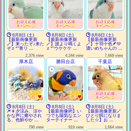
8月8日 (土)
8月8日 (土)
8月8日 (土)
【最新画像更新
【最新画像更新
【最新画像更新
🪄】来ったぞ♪来た
🪄】誰より鳴くよ
🪄】十羽十色🪶🩵
ぞ♬*°青リ …
♬*°ウケケケ …
濃いめちゃんの …
2,376 view
4,244 view
7,669 view
厚木店
勝田台店
千葉店
8月8日 (土)
8月8日 (土)
8月8日 (土)
🎆🎇夕涼み、涼や
【最新画像🆙】い
【最新画像更新🪄
かな声に癒やされ
つでも陽気なエン
ひとり餌になりま
る、色鮮やか …
ターテイナー …
した‪☆】お …
790 view
919 view
1,664 view