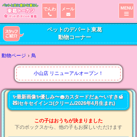
MENU
でんわ
メール
ペットのデパート東葛
動物コーナー
動物ページ
鳥
小山店 リニューアルオープン！
✨最新画像✨優しみ〜🧁カスタードだぁ〜いすき🍯
🧸❕セキセイインコ(クリーム/2026年4月生まれ)
この子はおうちが決まりました
下のボックスから、他の子もお探しいただけます