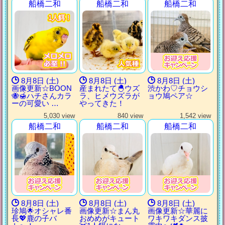
船橋二和
船橋二和
船橋二和
1人餌！
1人餌！
1人餌！
1人餌！
8月8日 (土)
8月8日 (土)
8月8日 (土)
画像更新☆BOON
産まれたて🐣ウズ
渋かわ♡チョウシ
🐝🍯ハチさんカラ
ラ、ヒメウズラが
ョウ鳩ペア☆
ーの可愛い …
やってきた！
5,030 view
840 view
1,542 view
船橋二和
船橋二和
船橋二和
8月8日 (土)
8月8日 (土)
8月8日 (土)
珍鳩🌟オシャレ番
画像更新☆まん丸
画像更新☆華麗に
長💖鹿の子バ
おめめがキュート
ワキワキダンス披