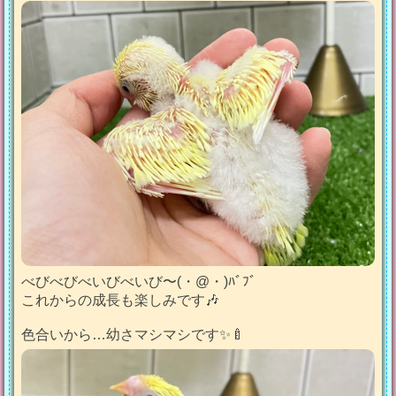
べびべびべいびべいび〜(・@・)ﾊﾞﾌﾞ
これからの成長も楽しみです🎶
色合いから…幼さマシマシです✨️🍼