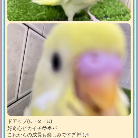
ドアップ(∪・ω・∪)
好奇心ピカイチ😎🌟⋆꙳
これからの成長も楽しみです(*´艸`)🎶