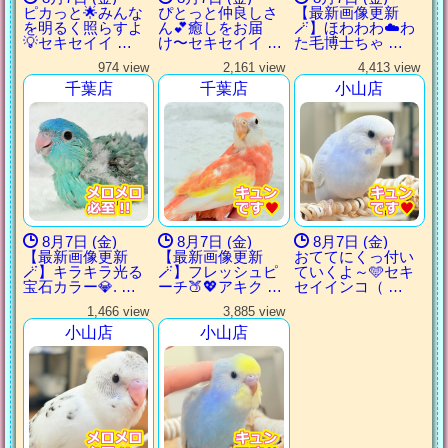
ピカっと🌟みんな
ぴとっと仲良しさ
【最新画像更新
を明るく照らすよ
ん💕癒しをお届
🪄】ほわわわ☁️わ
💡セキセイイ …
け〜セキセイイ …
た毛博士ちゃ …
974 view
2,161 view
4,413 view
千葉店
千葉店
小山店
8月7日 (金)
8月7日 (金)
8月7日 (金)
【最新画像更新
【最新画像更新
おててにくっ付い
🪄】キラキラ光る
🪄】フレッシュピ
ていくよ～🩵セキ
宝石カラー💎. …
ーチ🍑💖アキク …
セイインコ（ …
1,466 view
3,885 view
小山店
小山店