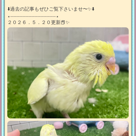
⬇️過去の記事もぜひご覧下さいませ〜✨⬇️
⋆┈┈┈┈┈┈┈┈┈┈┈┈┈┈┈⋆
２０２６．５．２０更新📕✨