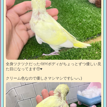
全身ツクツクだったｲｶﾂｲボディがちょっとずつ優しい見
た目になってます🥺♥️
クリーム色なので優しさマシマシです(｡ᵕᴗᵕ｡)