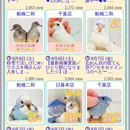
ト〜！
💓1人餌にな …
露中〜🕊🍀. …
1,053 view
1,271 view
1,044 view
船橋二和
千葉店
船橋二和
8月8日 (土)
8月8日 (土)
8月7日 (金)
粉雪で涼しげに❄️✨
【最新画像更新🪄
忘れん坊の慌てん
ウスユキ鳩さんが
ひとり餌になりま
坊?♡セキセイイン
入舎しま …
した‪☆】ほ …
コのヘビー …
1,980 view
3,664 view
1,003 view
船橋二和
日暮本店
千葉店
ピトっ🩷
ピトっ🩷
ピトっ🩷
ピトっ🩷
8月7日 (金)
8月7日 (金)
8月7日 (金)