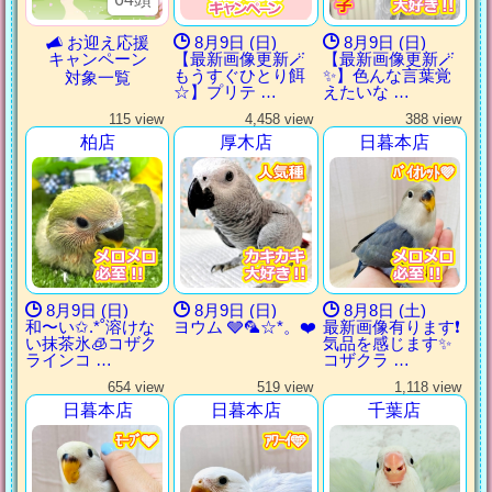
お迎え応援
8月9日 (日)
8月9日 (日)
キャンペーン
【最新画像更新🪄
【最新画像更新🪄︎︎
もうすぐひとり餌‪
✨】色んな言葉覚
対象一覧
☆】プリテ …
えたいな …
115 view
4,458 view
388 view
柏店
厚木店
日暮本店
ﾊﾞｲｵﾚｯﾄ💜
ﾊﾞｲｵﾚｯﾄ💜
ﾊﾞｲｵﾚｯﾄ💜
ﾊﾞｲｵﾚｯﾄ💜
8月9日 (日)
8月9日 (日)
8月8日 (土)
和〜い✩.*˚溶けな
ヨウム 🩶🦜‬☆*。❤️
最新画像有ります❗️
い抹茶氷🧊コザク
気品を感じます✨
ラインコ …
コザクラ …
654 view
519 view
1,118 view
日暮本店
日暮本店
千葉店
ﾓｰﾌﾞ🩶
ﾓｰﾌﾞ🩶
ﾓｰﾌﾞ🩶
ﾓｰﾌﾞ🩶
ｱﾜｰｲ🩵
ｱﾜｰｲ🩵
ｱﾜｰｲ🩵
ｱﾜｰｲ🩵