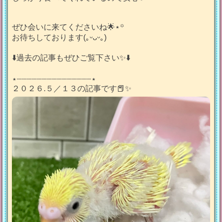
ぜひ会いに来てくださいね🌟⋆꙳
お待ちしております(｡ᵕᴗᵕ｡)
⬇️過去の記事もぜひご覧下さい✨⬇️
⋆┈┈┈┈┈┈┈┈┈┈┈┈┈┈┈⋆
２０２６.５／１３の記事です📕✨