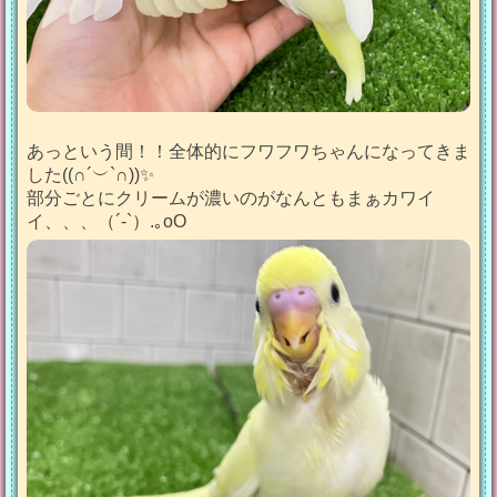
あっという間！！全体的にフワフワちゃんになってきま
した((∩´︶`∩))✨
部分ごとにクリームが濃いのがなんともまぁカワイ
イ、、、（´-`）.｡oO