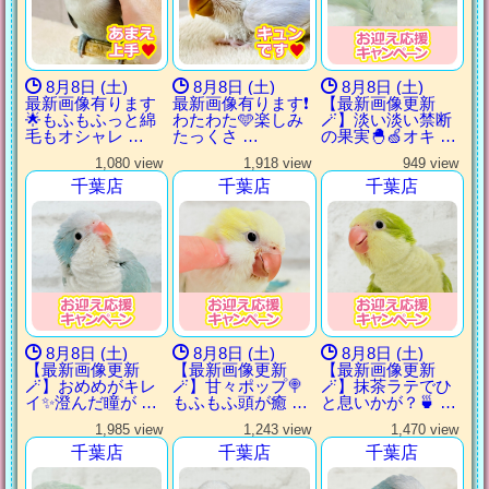
8月8日 (土)
8月8日 (土)
8月8日 (土)
最新画像有ります
最新画像有ります❗️
【最新画像更新
🌟もふもふっと綿
わたわた🩵楽しみ
🪄】淡い淡い禁断
毛もオシャレ …
たっくさ …
の果実🐣🍏オキ …
1,080 view
1,918 view
949 view
千葉店
千葉店
千葉店
8月8日 (土)
8月8日 (土)
8月8日 (土)
【最新画像更新
【最新画像更新
【最新画像更新
🪄】おめめがキレ
🪄】甘々ポップ🍭
🪄】抹茶ラテでひ
イ✨澄んだ瞳が …
もふもふ頭が癒 …
と息いかが？🍵 …
1,985 view
1,243 view
1,470 view
千葉店
千葉店
千葉店