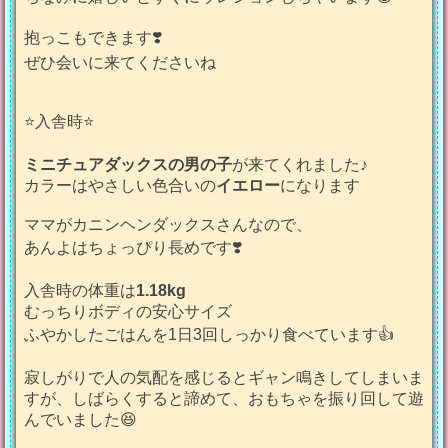
抱っこもできます❣️
ぜひ会いに来てくださいね
⭐️入舎時⭐️
ミニチュアダックスの男の子
が来てくれました♪
カラーはやさしい色合いの
イエロー
になります
ママがカニンヘンダックスさんなので、
あんよはちょっぴり長めです❣️
入舎時の体重は
1.18
kg
むっちりボディの安心サイズ
ふやかしたごはんを1日3回しっかり食べています👍
寂しがりで人の気配を感じるとギャン鳴きしてしまいま
すが、しばらくすると諦めて、おもちゃを振り回して遊
んでいました😆