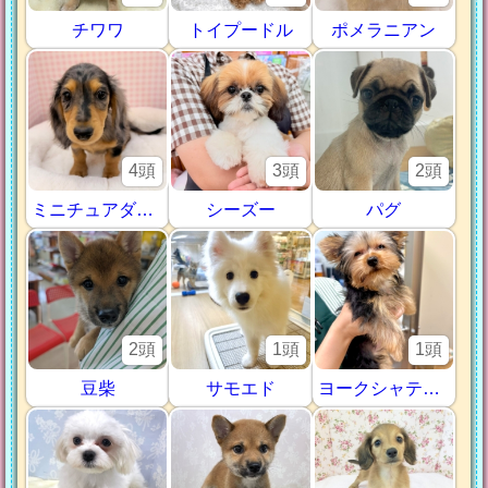
チワワ
トイプードル
ポメラニアン
4頭
3頭
2頭
ミニチュアダックス
シーズー
パグ
2頭
1頭
1頭
豆柴
サモエド
ヨークシャテリア