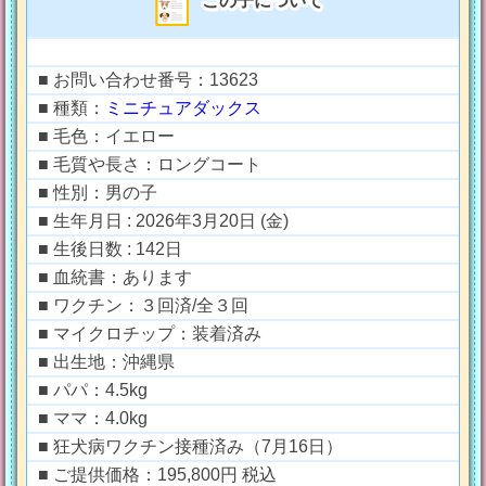
この子について
■ お問い合わせ番号：13623
■ 種類：
ミニチュアダックス
■ 毛色：イエロー
■ 毛質や長さ：ロングコート
■ 性別：男の子
■ 生年月日 : 2026年3月20日 (金)
■ 生後日数 : 142日
■ 血統書：あります
■ ワクチン：３回済/全３回
■ マイクロチップ：装着済み
■ 出生地：沖縄県
■ パパ：4.5kg
■ ママ：4.0kg
■ 狂犬病ワクチン接種済み（7月16日）
■ ご提供価格：195,800円 税込