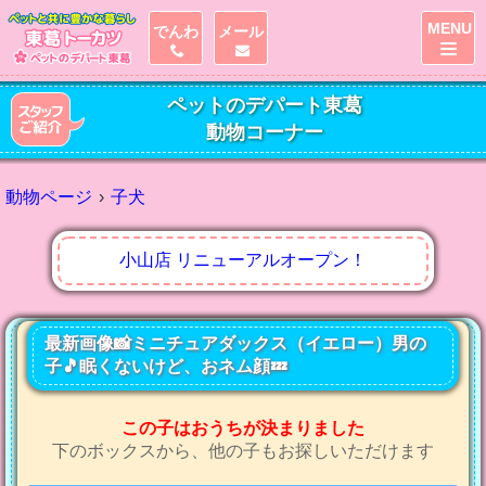
MENU
でんわ
メール
ペットのデパート東葛
動物コーナー
動物ページ
子犬
小山店 リニューアルオープン！
最新画像📸ミニチュアダックス（イエロー）男の
子🎵眠くないけど、おネム顔💤
この子はおうちが決まりました
下のボックスから、他の子もお探しいただけます