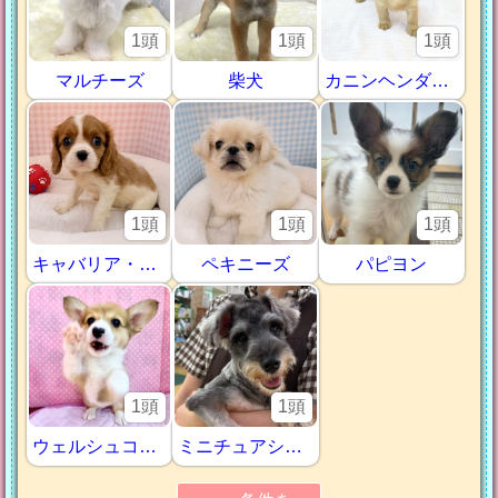
1頭
1頭
1頭
マルチーズ
柴犬
カニンヘンダックス
1頭
1頭
1頭
キャバリア・キングチャールズ・スパニエル
ペキニーズ
パピヨン
1頭
1頭
ウェルシュコーギー・ペンブローグ
ミニチュアシュナウザー