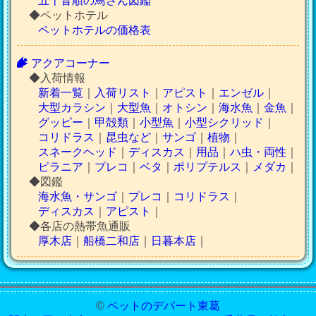
五十音順の鳥さん図鑑
◆ペットホテル
ペットホテルの価格表
アクアコーナー
◆入荷情報
新着一覧
｜
入荷リスト
｜
アピスト
｜
エンゼル
｜
大型カラシン
｜
大型魚
｜
オトシン
｜
海水魚
｜
金魚
｜
グッピー
｜
甲殻類
｜
小型魚
｜
小型シクリッド
｜
コリドラス
｜
昆虫など
｜
サンゴ
｜
植物
｜
スネークヘッド
｜
ディスカス
｜
用品
｜
ハ虫・両性
｜
ピラニア
｜
プレコ
｜
ベタ
｜
ポリプテルス
｜
メダカ
｜
◆図鑑
海水魚・サンゴ
｜
プレコ
｜
コリドラス
｜
ディスカス
｜
アピスト
｜
◆各店の熱帯魚通販
厚木店
｜
船橋二和店
｜
日暮本店
｜
©
ペットのデパート東葛