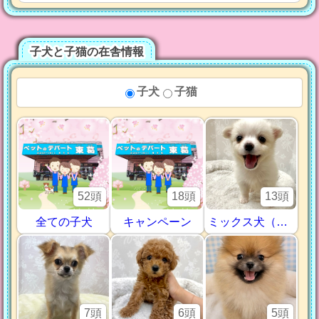
子犬と子猫の在舎情報
子犬
子猫
52頭
18頭
13頭
全ての子犬
キャンペーン
ミックス犬（ハーフ犬）
7頭
6頭
5頭