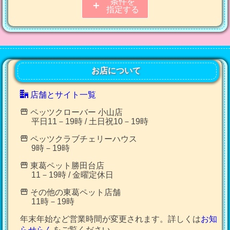
条件を
＋
指定する
お店について
店舗とサイト一覧
ペッツクローバー 小山店
これまでの
2771 件
リセット
平日11－19時 / 土日祝10－19時
ご紹介記事
ペッツクラブチェリーハウス
9時－19時
東葛ペット勝田台店
11－19時 / 金曜定休日
その他の東葛ペット店舗
11時－19時
年末年始など営業時間が変更されます。詳しくは
お知
らせらん
をご覧ください。