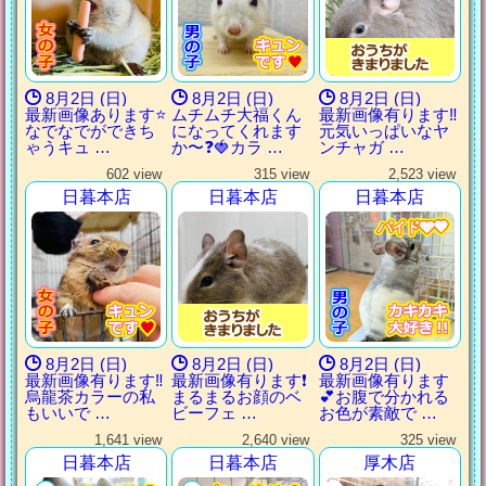
8月2日 (日)
8月2日 (日)
8月2日 (日)
最新画像あります⭐️
ムチムチ大福くん
最新画像有ります‼️
なでなでができち
になってくれます
元気いっぱいなヤ
ゃうキュ …
か〜❓🍓カラ …
ンチャガ …
602 view
315 view
2,523 view
日暮本店
日暮本店
日暮本店
パイド🩶🖤
パイド🩶🖤
パイド🩶🖤
パイド🩶🖤
8月2日 (日)
8月2日 (日)
8月2日 (日)
最新画像有ります‼️
最新画像有ります❗️
最新画像有ります
烏龍茶カラーの私
まるまるお顔のベ
💕お腹で分かれる
もいいで …
ビーフェ …
お色が素敵で …
1,641 view
2,640 view
325 view
日暮本店
日暮本店
厚木店