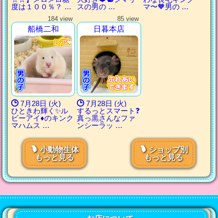
度は１００％？ …
スの男の …
マ〜🧡男の …
184 view
85 view
船橋二和
日暮本店
レア❤️
レア❤️
レア❤️
レア❤️
7月28日 (火)
7月28日 (火)
ひときわ輝く✨ル
するっとスマート❓
ビーアイ♦️のキンク
真っ黒さんなファ
マハムス …
ンシーラッ …
小動物生体
ショップ別
もっと見る
もっと見る