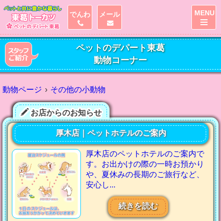
MENU
でんわ
メール
ペットのデパート東葛
動物コーナー
動物ページ
その他の小動物
お店からのお知らせ
厚木店｜ペットホテルのご案内
厚木店のペットホテルのご案内で
す。お出かけの際の一時お預かり
や、夏休みの長期のご旅行など、
安心し...
続きを読む