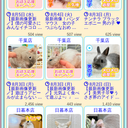
8月5日 (水)
8月4日 (火)
8月3日 (月)
【最新画像更新
最新画像！パンダ
チンチラ ブラック
🪄】僕の可愛さに
マウス 女の子
エボニー 男の子 🖤
みんなイチコロ …
つぶらなおめ …
…
504 view
507 view
625 view
千葉店
千葉店
千葉店
8月3日 (月)
8月3日 (月)
8月2日 (日)
【最新画像更新
【最新画像更新
【最新画像更新
🪄】遊ぼうアピー
🪄】元気よく食べ
🪄】美男子🐰💖う
ルが止まらない …
て遊ぶよ~♩♩ …
さぎ界のアイド …
2,456 view
443 view
1,410 view
日暮本店
日暮本店
日暮本店
もちか🩷
もちか🩷
もちか🩷
もちか🩷