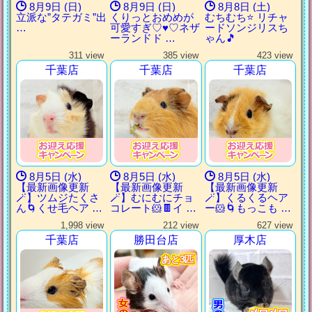
8月9日 (日)
8月9日 (日)
8月8日 (土)
立派な”タテガミ”出
くりっとおめめが
むちむち⭐️ リチャ
…
可愛すぎ♡♥♡ネザ
ードソンジリスち
ーランドド …
ゃん🎵
311 view
385 view
423 view
千葉店
千葉店
千葉店
8月5日 (水)
8月5日 (水)
8月5日 (水)
【最新画像更新
【最新画像更新
【最新画像更新
🪄】ツムジたくさ
🪄】むにむにチョ
🪄】くるくるヘア
ん🌀くせ毛ヘア …
コレート🐹🍫イ …
ー🐹🌀もっこも …
1,998 view
212 view
627 view
千葉店
勝田台店
厚木店
あと3匹
あと3匹
あと3匹
あと3匹