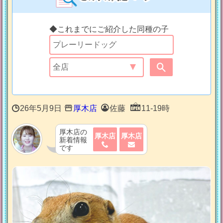
◆これまでにご紹介した同種の子
26年5月9日
厚木店
佐藤
11-19時
厚木店の
厚木店
厚木店
新着情報
です