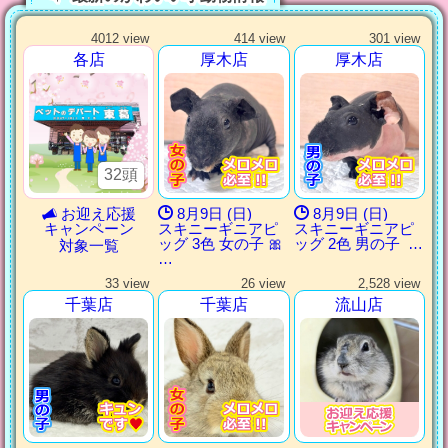
4012 view
414 view
301 view
各店
厚木店
厚木店
32頭
お迎え応援
8月9日 (日)
8月9日 (日)
キャンペーン
スキニーギニアピ
スキニーギニアピ
ッグ 3色 女の子 🎀
ッグ 2色 男の子 ‪ …
対象一覧
…
33 view
26 view
2,528 view
千葉店
千葉店
流山店