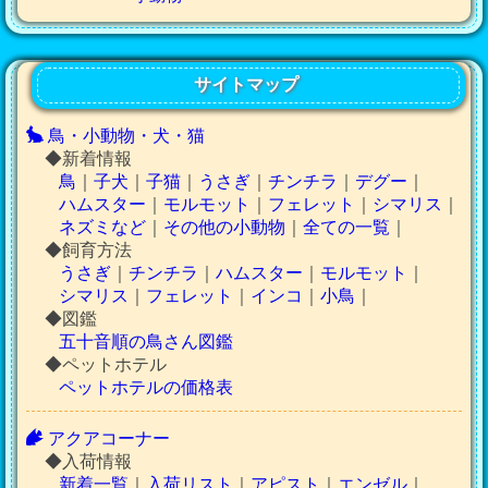
サイトマップ
鳥・小動物・犬・猫
◆新着情報
鳥
｜
子犬
｜
子猫
｜
うさぎ
｜
チンチラ
｜
デグー
｜
ハムスター
｜
モルモット
｜
フェレット
｜
シマリス
｜
ネズミなど
｜
その他の小動物
｜
全ての一覧
｜
◆飼育方法
うさぎ
｜
チンチラ
｜
ハムスター
｜
モルモット
｜
シマリス
｜
フェレット
｜
インコ
｜
小鳥
｜
◆図鑑
五十音順の鳥さん図鑑
◆ペットホテル
ペットホテルの価格表
アクアコーナー
◆入荷情報
新着一覧
｜
入荷リスト
｜
アピスト
｜
エンゼル
｜