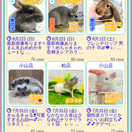
ちょこん💕
ちょこん💕
ちょこん💕
ちょこん💕
ブルーダイヤ💎
ブルーダイヤ💎
ブルーダイヤ💎
ブルーダイヤ💎
8月2日 (日)
8月2日 (日)
8月1日 (土)
最新画像有ります⭐️
最新画像ありま
フレンチロップ 男
まん丸おめめがキ
す！めちゃきゃわ
の子 🐰🌿‪🧡‬‪⟡.· …
ュートな …
😍輝きレアカラ …
76 view
80 view
83 view
小山店
柏店
小山店
7月31日 (金)
7月31日 (金)
7月31日 (金)
きゅるきゅる❣️可愛
なかなか入舎は少
個性派カラーとか
すぎるお顔👀💕ハ
なめのチリチリラ
わいいお顔立ち💕
リネズミ …
ット🐭 レッ …
💕💕デグー( …
65 view
52 view
73 view