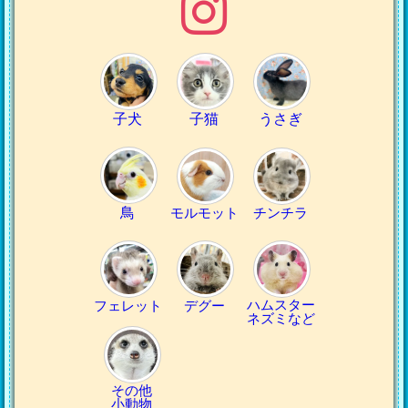
子犬
子猫
うさぎ
鳥
モルモット
チンチラ
ハムスター
フェレット
デグー
ネズミなど
その他
小動物