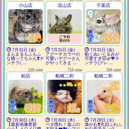
小山店
流山店
千葉店
7月31日 (金)
7月31日 (金)
7月31日 (金)
まんまるもふもふ
アグーチカラーの
動くぬいぐるみが
な構ってちゃん❣️チ
可愛いデグーさん
可愛すぎ🐭🌿💖チ
ンチラ( …
がやってきま …
ンチラ(グレ …
216 view
719 view
184 view
柏店
船橋二和
船橋二和
。。zz。。z
。。zz。。z
。。zz。。z
。。zz。。z
7月30日 (木)
7月30日 (木)
7月28日 (火)
【最新画像更新
ベタ慣れ！遊ぶの
激かわ❣️丸顔ふわふ
☆☆】メロメロ糖
大好き❤️🐿️シマリ
わな長毛キンク