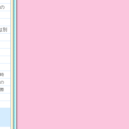
の
は別
時
の
際