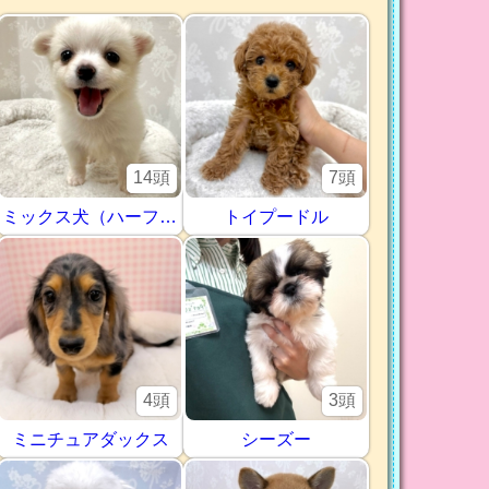
14頭
7頭
ミックス犬（ハーフ犬）
トイプードル
4頭
3頭
ミニチュアダックス
シーズー