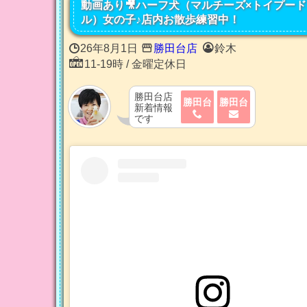
動画あり🎥ハーフ犬（マルチーズ×トイプード
ル）女の子♪店内お散歩練習中！
26年8月1日
勝田台店
鈴木
11-19時 / 金曜定休日
勝田台店
勝田台
勝田台
新着情報
です