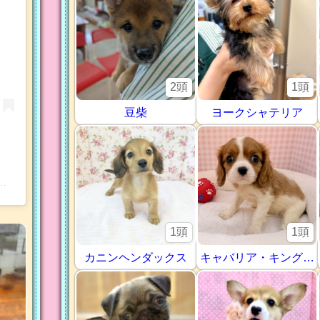
2頭
1頭
豆柴
ヨークシャテリア
ukatupet_katutadai)がシェアした投稿
1頭
1頭
カニンヘンダックス
キャバリア・キングチャールズ・スパニエル