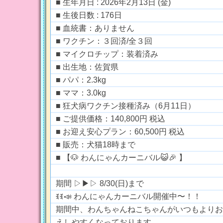
■ 生年月日 : 2026年2月13日 (金)
■ 生後日数 : 176日
■ 血統書：ありません
■ ワクチン：３回済/全３回
■ マイクロチップ：装着済み
■ 出生地：佐賀県
■ パパ：2.3kg
■ ママ：3.0kg
■ 狂犬病ワクチン接種済み（6月11日）
■ ご提供価格：140,800円 税込
■ お迎え安心プラン：60,500円 税込
■ 販売：犬猫18時まで
■ 【🐶 わんにゃんカーニバル😺🎉 】
期間 ▷▶︎▷ 8/30(日)まで
ꉂꉂ📣 わんにゃんカーニバル開催中〜！！
期間中、わんちゃんねこちゃんがいつもよりお
えしやすくなっております。