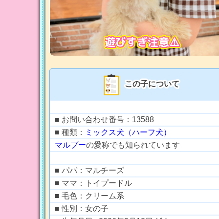
遊びすぎ注意⚠️
この子について
■ お問い合わせ番号：13588
■ 種類：
ミックス犬（ハーフ犬）
マルプー
の愛称でも知られています
■ パパ：マルチーズ
■ ママ：トイプードル
■ 毛色：クリーム系
■ 性別：女の子