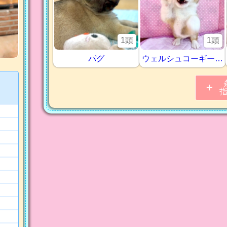
1頭
1頭
パグ
ウェルシュコーギー・ペンブローグ
＋
これまでの
2770 件
ご紹介記事