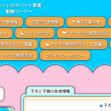
ペットのデパート東葛
動物コーナー
の入舎情報
子猫の入舎情報
鳥さん新入舎
＆Ａ
ペットホテル
チンチラの飼育方法と
飼育方法とミニ図鑑
ウサギの飼育方法とミニ図鑑
マリスの飼育方法
プライバシーポリシー
子犬と子猫の在舎情報
子