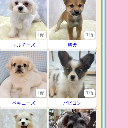
1頭
1頭
マルチーズ
柴犬
1頭
1頭
ペキニーズ
パピヨン