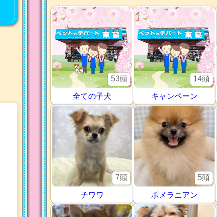
53頭
14頭
全ての子犬
キャンペーン
7頭
5頭
チワワ
ポメラニアン