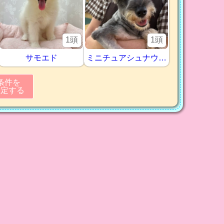
1頭
1頭
サモエド
ミニチュアシュナウザー
条件を
指定する
リセット