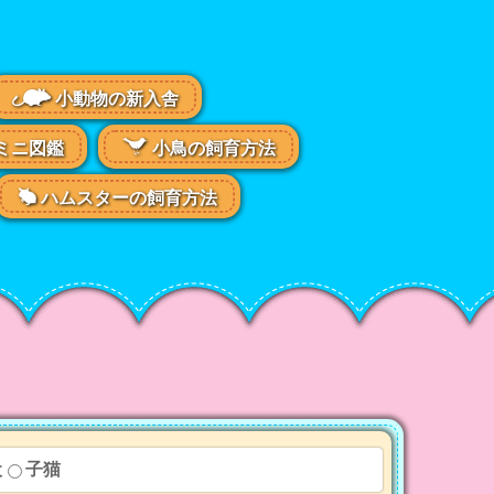
小動物の新入舎
ミニ図鑑
小鳥の飼育方法
ハムスターの飼育方法
犬
子猫