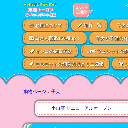
お店について
新着一覧
子犬
鳥さん図鑑150種up！
子犬と子猫のＱ
インコの飼育方法
フェレットの
モルモットの飼育方法とミニ図鑑
シ
動物ページ
子犬
小山店 リニューアルオープン！