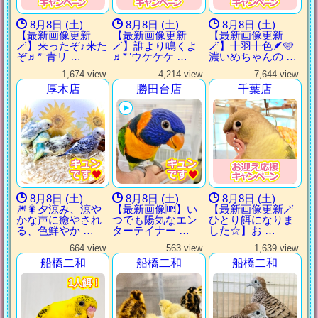
8月8日 (土)
8月8日 (土)
8月8日 (土)
【最新画像更新
【最新画像更新
【最新画像更新
🪄】来ったぞ♪来た
🪄】誰より鳴くよ
🪄】十羽十色🪶🩵
ぞ♬*°青リ …
♬*°ウケケケ …
濃いめちゃんの …
1,674 view
4,214 view
7,644 view
厚木店
勝田台店
千葉店
8月8日 (土)
8月8日 (土)
8月8日 (土)
🎆🎇夕涼み、涼や
【最新画像🆙】い
【最新画像更新🪄
かな声に癒やされ
つでも陽気なエン
ひとり餌になりま
る、色鮮やか …
ターテイナー …
した‪☆】お …
664 view
563 view
1,639 view
船橋二和
船橋二和
船橋二和
1人餌！
1人餌！
1人餌！
1人餌！