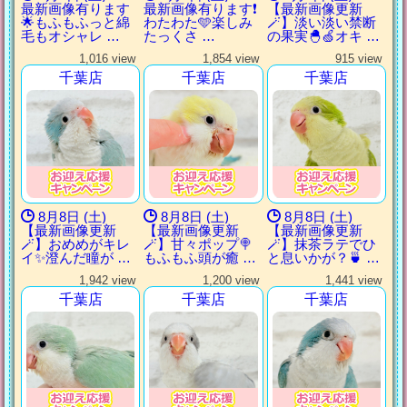
最新画像有ります
最新画像有ります❗️
【最新画像更新
🌟もふもふっと綿
わたわた🩵楽しみ
🪄】淡い淡い禁断
毛もオシャレ …
たっくさ …
の果実🐣🍏オキ …
1,016 view
1,854 view
915 view
千葉店
千葉店
千葉店
8月8日 (土)
8月8日 (土)
8月8日 (土)
【最新画像更新
【最新画像更新
【最新画像更新
🪄】おめめがキレ
🪄】甘々ポップ🍭
🪄】抹茶ラテでひ
イ✨澄んだ瞳が …
もふもふ頭が癒 …
と息いかが？🍵 …
1,942 view
1,200 view
1,441 view
千葉店
千葉店
千葉店