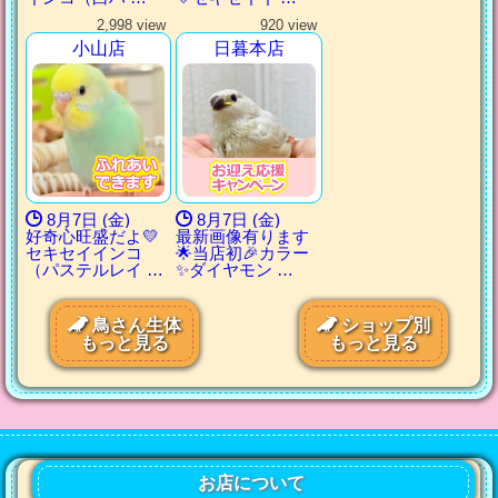
2,998 view
920 view
小山店
日暮本店
8月7日 (金)
8月7日 (金)
好奇心旺盛だよ💛
最新画像有ります
セキセイインコ
🌟当店初🎉カラー
（パステルレイ …
✨ダイヤモン …
鳥さん生体
ショップ別
もっと見る
もっと見る
お店について