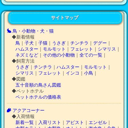
サイトマップ
鳥・小動物・犬・猫
◆新着情報
鳥
｜
子犬
｜
子猫
｜
うさぎ
｜
チンチラ
｜
デグー
｜
ハムスター
｜
モルモット
｜
フェレット
｜
シマリス
｜
ネズミなど
｜
その他の小動物
｜
全ての一覧
｜
◆飼育方法
うさぎ
｜
チンチラ
｜
ハムスター
｜
モルモット
｜
シマリス
｜
フェレット
｜
インコ
｜
小鳥
｜
◆図鑑
五十音順の鳥さん図鑑
◆ペットホテル
ペットホテルの価格表
アクアコーナー
◆入荷情報
新着一覧
｜
入荷リスト
｜
アピスト
｜
エンゼル
｜