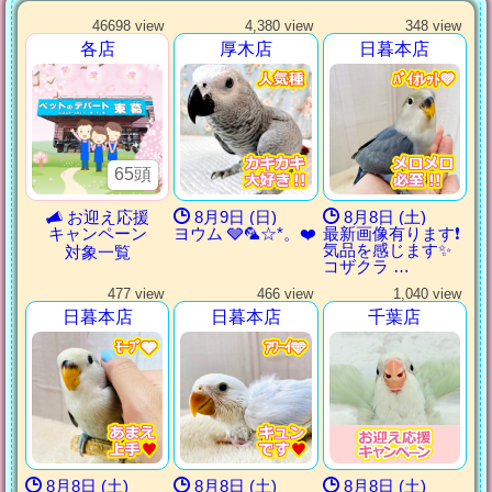
46698 view
4,380 view
348 view
各店
厚木店
日暮本店
ﾊﾞｲｵﾚｯﾄ💜
ﾊﾞｲｵﾚｯﾄ💜
ﾊﾞｲｵﾚｯﾄ💜
ﾊﾞｲｵﾚｯﾄ💜
65頭
お迎え応援
8月9日 (日)
8月8日 (土)
キャンペーン
ヨウム 🩶🦜‬☆*。❤️
最新画像有ります❗️
気品を感じます✨
対象一覧
コザクラ …
477 view
466 view
1,040 view
日暮本店
日暮本店
千葉店
ﾓｰﾌﾞ🩶
ﾓｰﾌﾞ🩶
ﾓｰﾌﾞ🩶
ﾓｰﾌﾞ🩶
ｱﾜｰｲ🩵
ｱﾜｰｲ🩵
ｱﾜｰｲ🩵
ｱﾜｰｲ🩵
8月8日 (土)
8月8日 (土)
8月8日 (土)