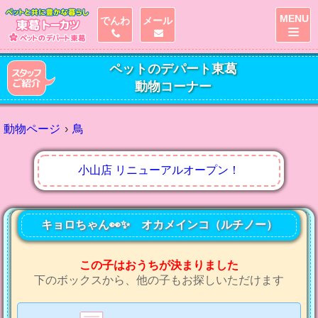
MENU
でんわ
メール
ペットのデパート東葛
動物コーナー
動物ページ
鳥
小山店 リニューアルオープン！
キョロちゃん👀✨ オカメインコ（ルチノー）
この子はおうちが決まりました
下のボックスから、他の子もお探しいただけます