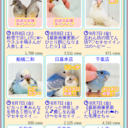
8月8日 (土)
8月8日 (土)
8月7日 (金)
粉雪で涼しげに❄️✨
【最新画像更新🪄
忘れん坊の慌てん
ウスユキ鳩さんが
ひとり餌になりま
坊?♡セキセイイン
入舎しま …
した‪☆】ほ …
コのヘビー …
1,788 view
3,511 view
971 view
船橋二和
日暮本店
千葉店
ピトっ🩷
ピトっ🩷
ピトっ🩷
ピトっ🩷
8月7日 (金)
8月7日 (金)
8月7日 (金)
ピカっと🌟みんな
ぴとっと仲良しさ
【最新画像更新
を明るく照らすよ
ん💕癒しをお届
🪄】ほわわわ☁️わ
💡セキセイイ …
け〜セキセイイ …
た毛博士ちゃ …
930 view
2,125 view
4,316 view