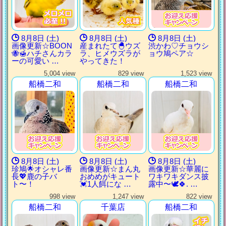
8月8日 (土)
8月8日 (土)
8月8日 (土)
画像更新☆BOON
産まれたて🐣ウズ
渋かわ♡チョウシ
🐝🍯ハチさんカラ
ラ、ヒメウズラが
ョウ鳩ペア☆
ーの可愛い …
やってきた！
5,004 view
829 view
1,523 view
船橋二和
船橋二和
船橋二和
8月8日 (土)
8月8日 (土)
8月8日 (土)
珍鳩🌟オシャレ番
画像更新☆まん丸
画像更新☆華麗に
長💖鹿の子バ
おめめがキュート
ワキワキダンス披
ト〜！
💓1人餌にな …
露中〜🕊🍀. …
998 view
1,247 view
822 view
船橋二和
千葉店
船橋二和