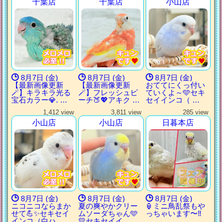
千葉店
千葉店
小山店
8月7日 (金)
8月7日 (金)
8月7日 (金)
【最新画像更新
【最新画像更新
おててにくっ付い
🪄】キラキラ光る
🪄】フレッシュピ
ていくよ～🩵セキ
宝石カラー💎. …
ーチ🍑💖アキク …
セイインコ（ …
1,412 view
3,811 view
285 view
小山店
小山店
日暮本店
8月7日 (金)
8月7日 (金)
8月7日 (金)
ニコニコならまか
夏の爽やかクリー
🏮ミニ鳥乱祭もや
せて💪✨セキセイ
ムソーダちゃん🩵
っちゃいます〜‼️
インコ（白ハ …
💛セキセイイ …