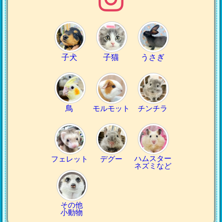
子犬
子猫
うさぎ
鳥
モルモット
チンチラ
ハムスター
フェレット
デグー
ネズミなど
その他
小動物