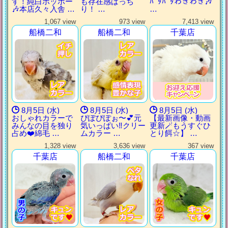
す！純白ポッポー
も存在感ばっち
ﾊﾟﾀﾊﾟﾀわきわき🎶
🎶本店久々入舎 …
り！ …
…
1,067 view
973 view
7,413 view
船橋二和
船橋二和
千葉店
8月5日 (水)
8月5日 (水)
8月5日 (水)
おしゃれカラーで
ぴぽぴぽぉ〜💕元
【最新画像・動画
みんなの目を独り
気いっぱい‼︎クリー
更新🪄もうすぐひ
占め❤️綿毛 …
ムカラー …
とり餌‪☆】 …
1,328 view
3,636 view
367 view
千葉店
船橋二和
千葉店