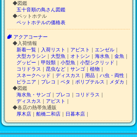
◆図鑑
五十音順の鳥さん図鑑
◆ペットホテル
ペットホテルの価格表
アクアコーナー
◆入荷情報
新着一覧
｜
入荷リスト
｜
アピスト
｜
エンゼル
｜
大型カラシン
｜
大型魚
｜
オトシン
｜
海水魚
｜
金魚
｜
グッピー
｜
甲殻類
｜
小型魚
｜
小型シクリッド
｜
コリドラス
｜
昆虫など
｜
サンゴ
｜
植物
｜
スネークヘッド
｜
ディスカス
｜
用品
｜
ハ虫・両性
｜
ピラニア
｜
プレコ
｜
ベタ
｜
ポリプテルス
｜
メダカ
｜
◆図鑑
海水魚・サンゴ
｜
プレコ
｜
コリドラス
｜
ディスカス
｜
アピスト
｜
◆各店の熱帯魚通販
厚木店
｜
船橋二和店
｜
日暮本店
｜