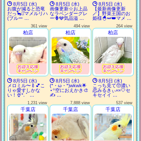
8月5日 (水)
8月5日 (水)
8月5日 (水)
お腹が減ると恐竜
画像更新☆お上品
【最新画像更新
だっ🦕⋆͛マメルリハ
なラベンダーグレ
🪄】野菜王国のお
(ブルー …
ー🪻🩶気品溢 …
姫様🐣🫛👑マメ …
361 view
494 view
264 view
柏店
柏店
柏店
8月5日 (水)
8月5日 (水)
8月5日 (水)
メロミル〜🍼💕こ
(*・ω・*)wkwk🌟
こっち見て🥺濃い
りゃ愛すしかな
⋆꙳空におえかき🎨
恋みるきぃ🍬‎🤍‎セ
い！🍨*. ﾟ …
✍ …
キセイイ …
1,231 view
7,888 view
537 view
千葉店
千葉店
千葉店