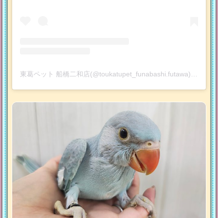
東葛ペット 船橋二和店(@toukatupet_funabashi.futawa)がシェアした投稿