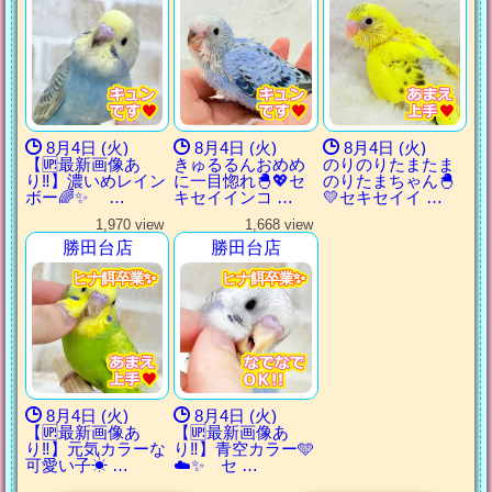
8月4日 (火)
8月4日 (火)
8月4日 (火)
【🆙最新画像あ
きゅるるんおめめ
のりのりたまたま
り‼️】濃いめレイン
に一目惚れ🐣💖セ
のりたまちゃん🐣
ボー🌈✨ …
キセイインコ …
💛セキセイイ …
1,970 view
1,668 view
勝田台店
勝田台店
ヒナ餌卒業✨
ヒナ餌卒業✨
ヒナ餌卒業✨
ヒナ餌卒業✨
ヒナ餌卒業✨
ヒナ餌卒業✨
ヒナ餌卒業✨
ヒナ餌卒業✨
8月4日 (火)
8月4日 (火)
【🆙最新画像あ
【🆙最新画像あ
り‼️】元気カラーな
り‼️】青空カラー🩵
可愛い子☀ …
☁️✨ セ …