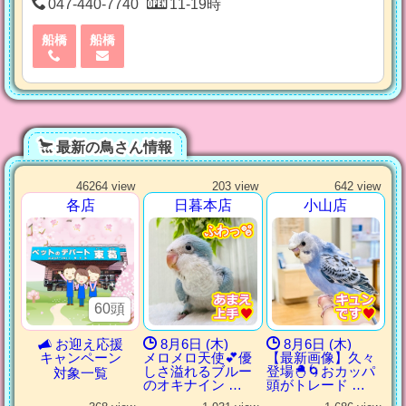
047-440-7740
11-19時
船橋
船橋
最新の鳥さん情報
46264 view
203 view
642 view
各店
日暮本店
小山店
ふわっ🫧
ふわっ🫧
ふわっ🫧
ふわっ🫧
60頭
お迎え応援
8月6日 (木)
8月6日 (木)
キャンペーン
メロメロ天使💕優
【最新画像】久々
しさ溢れるブルー
登場🐣🌀おカッパ
対象一覧
のオキナイン …
頭がトレード …