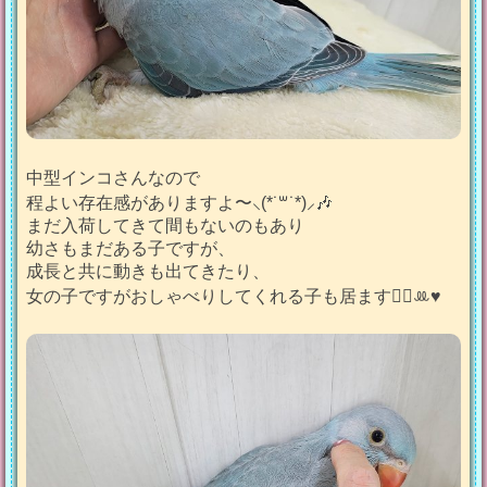
中型インコさんなので
程よい存在感がありますよ〜⸜(*˙꒳˙*)⸝🎶
まだ入荷してきて間もないのもあり
幼さもまだある子ですが、
成長と共に動きも出てきたり、
女の子ですがおしゃべりしてくれる子も居ます🙋‍♀️ꔛ♥