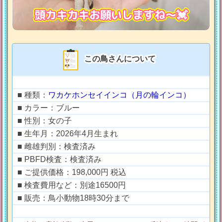
頭カキカキお願いしますね〜💓‪
この鳥さんについて
■ 種類：
ワカケホンセイインコ（月の輪インコ）
■ カラー：ブルー
■ 性別：女の子
■ 生年月：2026年4月生まれ
■ 雌雄判別：検査済み
■ PBFD検査：検査済み
■ ご提供価格：198,000円 税込
■ 検査費用など：別途16500円
■ 販売：鳥小動物18時30分まで