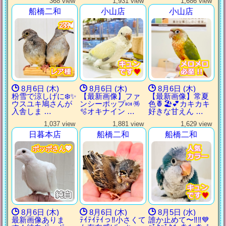
368 view
1,931 view
1,686 view
船橋二和
小山店
小山店
2羽🕊️
2羽🕊️
2羽🕊️
2羽🕊️
8月6日 (木)
8月6日 (木)
8月6日 (木)
粉雪で涼しげに❄️✨
【最新画像】ファ
【最新画像】常夏
ウスユキ鳩さんが
ンシーポップ🍬🪅
色🍍🏖💕カキカキ
入舎しま …
🫧オキナイン …
好きな甘えん …
1,037 view
1,881 view
1,629 view
日暮本店
船橋二和
船橋二和
ポッポさん💖
ポッポさん💖
ポッポさん💖
ポッポさん💖
8月6日 (木)
8月6日 (木)
8月5日 (水)
最新画像ありま
ﾃｲﾃｲﾃｲっ‼︎小さくて
誰か止めて〜‼︎‼︎💙