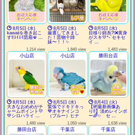
8月5日 (水)
8月5日 (水)
8月5日 (水)
kawaiiを巻き起こ
厳選してきまし
目移り錦糸?!‪❌黄身
す‼️ｽｲｽｲ団扇🪭‪ …
た！芸物十姉
がスキ💛*॰ॱセキセ
妹〜！！✨
イ …
1,214 view
1,840 view
1,483 view
小山店
小山店
勝田台店
8月5日 (水)
8月5日 (水)
8月4日 (火)
大きなおめめがチ
緊張でドキドキっ
【🆙最新画像あ
ャームポイント💛
💙オキナインコ
り‼️】淡めレインボ
💚シロハライ …
（ブルー）ヒナ
ー🌈✨ セ …
1,480 view
1,050 view
1,638 view
勝田台店
千葉店
千葉店