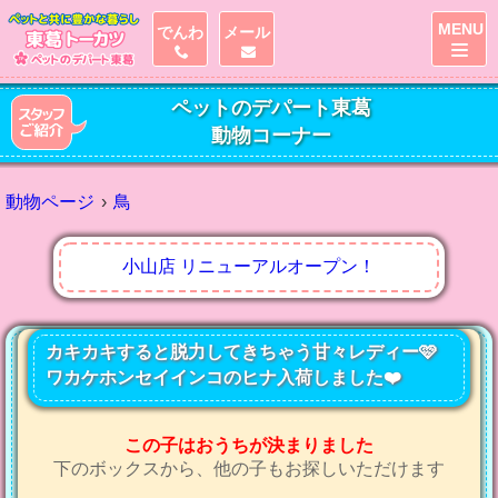
MENU
でんわ
メール
ペットのデパート東葛
動物コーナー
動物ページ
鳥
小山店 リニューアルオープン！
カキカキすると脱力してきちゃう甘々レディー🩷
ワカケホンセイインコのヒナ入荷しました❤️
この子はおうちが決まりました
下のボックスから、他の子もお探しいただけます