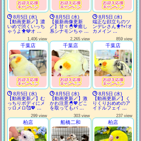
8月5日 (水)
8月5日 (水)
8月5日 (水)
【動画更新🪄】濃
【最新画像更新
端正な顔立ちのツ
いめで渋くいっち
🪄】甘々🐣💖癒し
ンデレさん🐥𖤣𖥧𖥣オ
ゃうよ🐥🩶オ …
系シナモンちゃ …
カメイン …
1,406 view
2,265 view
859 view
千葉店
千葉店
千葉店
8月5日 (水)
8月5日 (水)
8月5日 (水)
【動画更新🪄】む
【動画更新🪄】激
【動画更新🪄】く
っちりボディにメ
かわ注意🐣💖どこ
りくりおめめのア
ッロメロ🥰💖 …
を取ってもパ …
イドルフェイ …
299 view
303 view
237 view
柏店
船橋二和
柏店