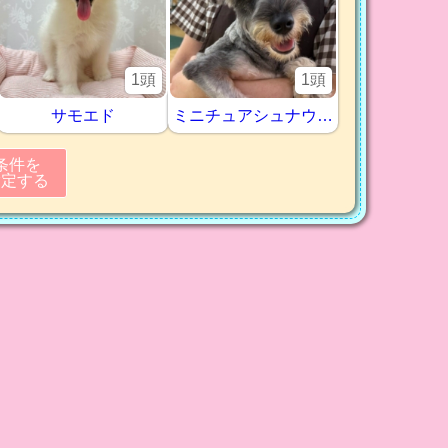
1頭
1頭
サモエド
ミニチュアシュナウザー
条件を
指定する
リセット