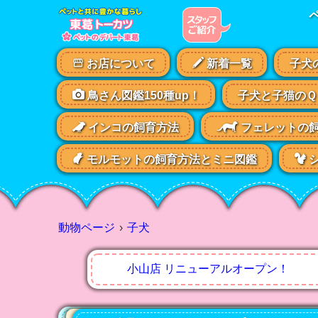
お店について
新着一覧
子犬
鳥さん図鑑150種up！
子犬と子猫のＱ
インコの飼育方法
フェレットの
モルモットの飼育方法とミニ図鑑
シ
動物ページ
子犬
小山店 リニューアルオープン！