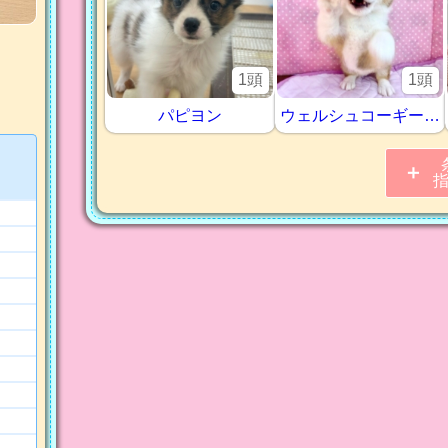
1頭
1頭
パピヨン
ウェルシュコーギー・ペンブローグ
＋
これまでの
2770 件
ご紹介記事