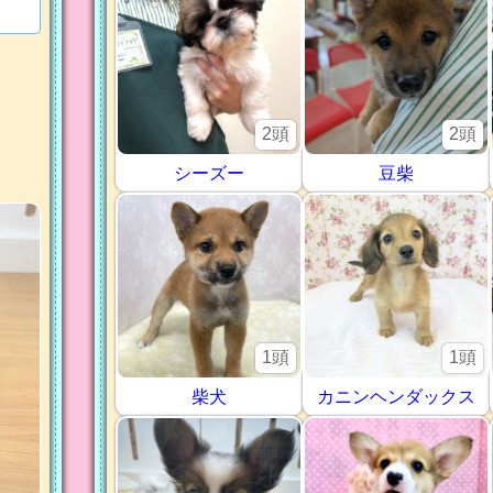
2頭
2頭
シーズー
豆柴
1頭
1頭
柴犬
カニンヘンダックス