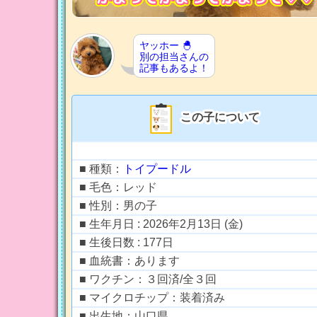
ヤッホー 🐣
別の担当さんの
記事もあるよ！
この子について
■ 種類：
トイプードル
■ 毛色：レッド
■ 性別：男の子
■ 生年月日 : 2026年2月13日 (金)
■ 生後日数 : 177日
■ 血統書：あります
■ ワクチン：３回済/全３回
■ マイクロチップ：装着済み
■ 出生地：山口県