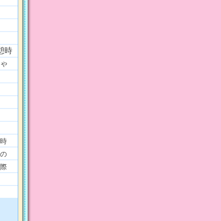
憩時
ゃ
時
の
際