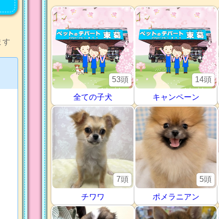
ます
53頭
14頭
全ての子犬
キャンペーン
7頭
5頭
チワワ
ポメラニアン