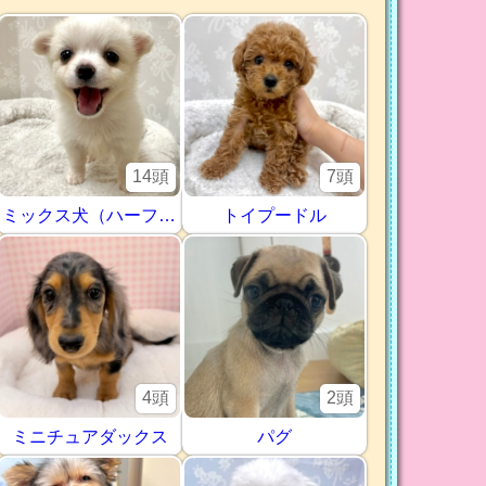
14頭
7頭
ミックス犬（ハーフ犬）
トイプードル
4頭
2頭
ミニチュアダックス
パグ