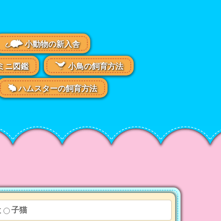
小動物の新入舎
ミニ図鑑
小鳥の飼育方法
ハムスターの飼育方法
犬
子猫