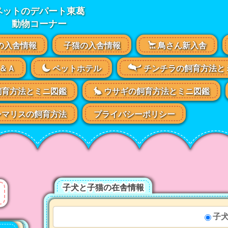
ペットのデパート東葛
動物コーナー
の入舎情報
子猫の入舎情報
鳥さん新入舎
＆Ａ
ペットホテル
チンチラの飼育方法と
飼育方法とミニ図鑑
ウサギの飼育方法とミニ図鑑
マリスの飼育方法
プライバシーポリシー
子犬と子猫の在舎情報
子